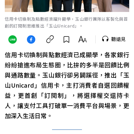
信用卡切換制及點數經濟躍升顯學，玉山銀行團隊以客製化與首
創的訂閱制思維推出「玉山Unicard」。
聽遠見
信用卡切換制與點數經濟已成顯學，各家銀行
紛紛搶進布局生態圈，比拚的多半是回饋比例
與通路數量。玉山銀行卻另闢蹊徑，推出「玉
山Unicard」信用卡，主打消費者自選回饋權
益，更首創「訂閱制」，將選擇權交還持卡
人，讓支付工具打破單一消費平台與場景，更
加深入生活日常。