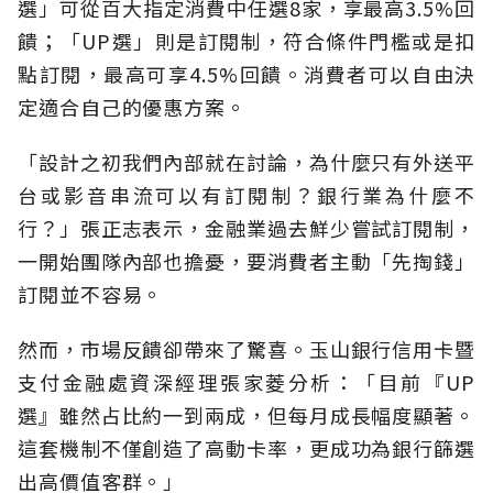
選」可從百大指定消費中任選8家，享最高3.5%回
饋；「UP選」則是訂閱制，符合條件門檻或是扣
點訂閱，最高可享4.5%回饋。消費者可以自由決
定適合自己的優惠方案。
「設計之初我們內部就在討論，為什麼只有外送平
台或影音串流可以有訂閱制？銀行業為什麼不
行？」張正志表示，金融業過去鮮少嘗試訂閱制，
一開始團隊內部也擔憂，要消費者主動「先掏錢」
訂閱並不容易。
然而，市場反饋卻帶來了驚喜。玉山銀行信用卡暨
支付金融處資深經理張家菱分析：「目前『UP
選』雖然占比約一到兩成，但每月成長幅度顯著。
這套機制不僅創造了高動卡率，更成功為銀行篩選
出高價值客群。」