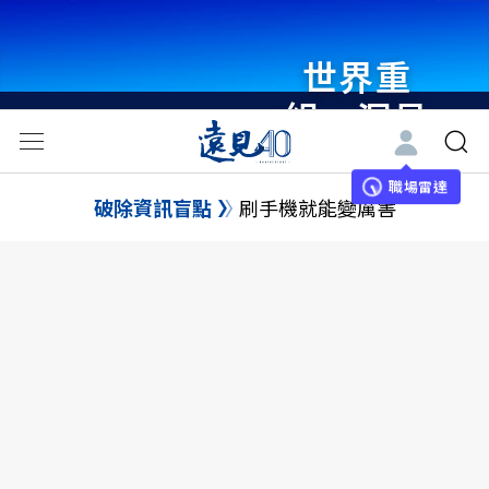
世界重
組・洞見
未來 與
世界領袖
職場雷達
破除資訊盲點
刷手機就能變厲害
同行