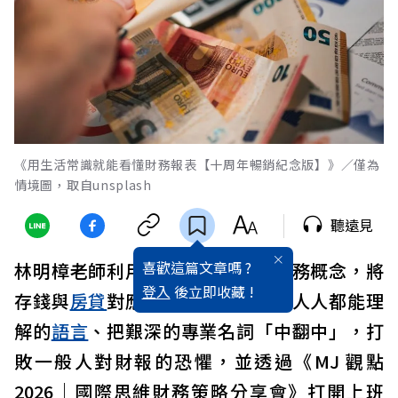
《用生活常識就能看懂財務報表【十周年暢銷紀念版】》／僅為
情境圖，取自unsplash
聽遠見
喜歡這篇文章嗎 ?
林明樟老師利用日常情境來解釋財務概念，將
登入
後立即收藏 !
存錢與
房貸
對應到損益表，轉換成人人都能理
解的
語言
、把艱深的專業名詞「中翻中」，打
敗一般人對財報的恐懼，並透過《MJ 觀點
2026｜國際思維財務策略分享會》打開上班