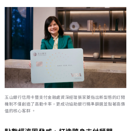
玉山銀行信用卡暨支付金融處資深經理張家菱指出新型態的訂閱
機制不僅創造了高動卡率，更成功協助銀行精準篩選並黏著高價
值的核心客群 。