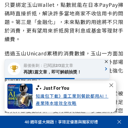
只要綁定玉山Wallet，點數就能在日本PayPay掃
碼時直接折抵，解決許多當地商家不收信用卡的問
題。第三是「金融化」，未來點數的用途將不只限
於消費，更有望用來折抵房貸利息或基金等理財手
續費。
透過玉山Unicard累積的消費數據，玉山一方面加
×
深卡友與其他金融服務的連結，一方面串接外部場
最後衝刺：已閱讀2/3篇文章
景與跨業合作，共同組成一個持續流動、彼此強化
再讀1篇文章，即可解鎖抽獎！
的點數經濟圈。
Just For You
林榮華強調，玉山更長遠的目標是讓支付工具從被
知識包下載》重工業到餐飲都用AI！
動回饋，進化為「主動預測」。「透過即時消費足
產業降本增效全攻略
跡與外部變數分析，支付工具能進一步主動洞察您
的消費偏好，精準推薦符合習慣的卡友優惠，讓支
40 週年盛大開啟！享限定優惠與獨家好禮
付體驗真正升級為消費者的生活顧問。」