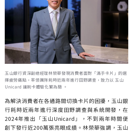
玉山銀行資深副總經理林榮華發現消費者面對「滿手卡片」的選
擇疲勞痛點，率領團隊耗時近兩年進行田野調查，致力以 玉山
Unicard 讓刷卡體驗化繁為簡 。
為解決消費者在各通路間切換卡片的困擾，玉山銀
行耗時近兩年進行深度田野調查與系統開發，在
2024年推出「玉山Unicard」，不到兩年時間便
創下發行近200萬張亮眼成績。林榮華強調，玉山