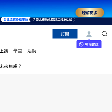
瞭解更多
訂閱
特色頻道
訂閱
見線上讀
ESG遠見
職場雷達
上讀
學堂
活動
多訂閱方案
城市學
刊購買
健康遠見
未來焦慮？
子報訂閱
華人精英論壇
享知識包
領導影響力學院