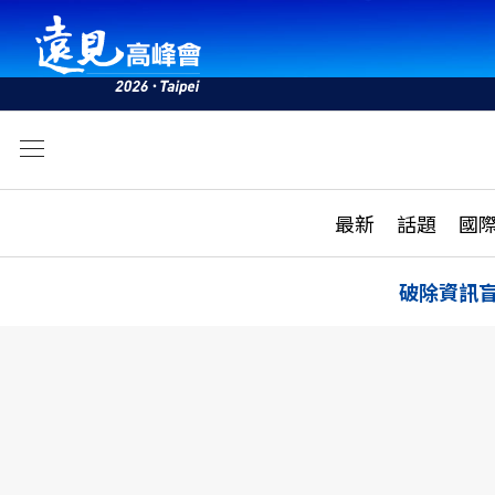
文
最新
最新
話題
國
雜誌目錄
活動
話題
AI
破除資訊
學堂
專題報導
科技
教育
遠見ON AIR
影音
合作