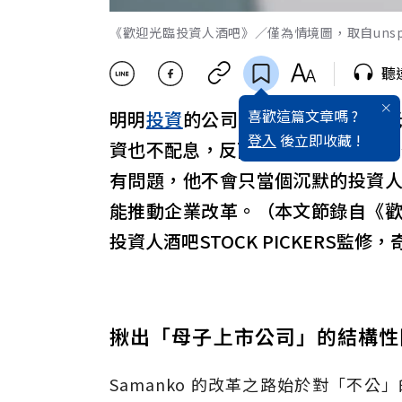
《歡迎光臨投資人酒吧》／僅為情境圖，取自unspl
聽
喜歡這篇文章嗎 ?
明明
投資
的公司業績不錯，股價卻
登入
後立即收藏 !
資也不配息，反而將資金「借」給母
有問題，他不會只當個沉默的投資
能推動企業改革。（本文節錄自《
投資人酒吧STOCK PICKERS監
揪出「母子上市公司」的結構性
Samanko 的改革之路始於對「不