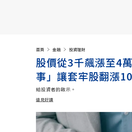
【遠見40週年慶】訂《遠見》贈實用家電3選1+暢銷好
首頁
金融
投資理財
股價從3千飆漲至4
事」讓套牢股翻漲1
給投資者的啟示。
遠見好讀
加入追蹤
遠見好讀