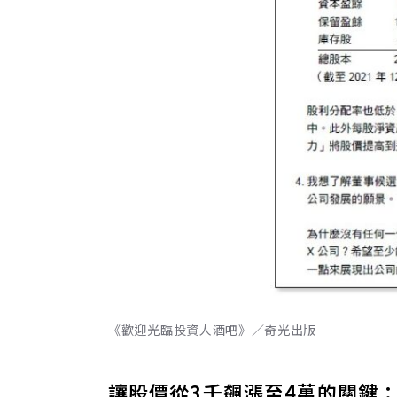
《歡迎光臨投資人酒吧》／奇光出版
讓股價從3千飆漲至4萬的關鍵