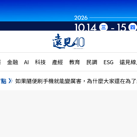
章
特輯
文章
大學升學、職涯攻略
遠
際
金融
AI
科技
產經
教育
民調
ESG
遠見線
國際
更
縣市施政調查全解析
金融
單
民調
盲點
如果隨便刷手機就能變厲害，為什麼大家還在為了
產經
電
好享生活
獨
專欄