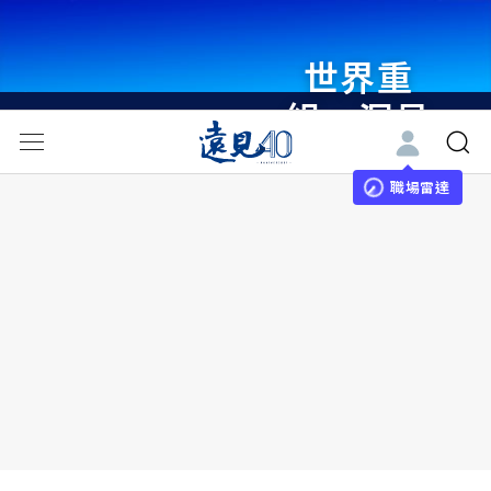
世界重
組・洞見
未來 與
世界領袖
職場雷達
同行