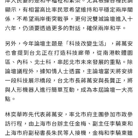
岸人民要的是和平福祉和繁榮。尤其根據各種民調
顯示，有相當高比率民眾希望維持和平穩定兩岸關
係，不希望兩岸衝突戰爭，更何況雙城論壇進入十
六年，仍須要透過更多的對話，確保兩岸和平。
另外，今年論壇主題是「科技改變生活」，蔣萬安
也會提到台北正在打造科技廊帶，從南港軟體園
區、內科、北士科，串起北市未來發展的重點。除
論壇議程外，據知情人士透露，主論壇當天將安排
一段科技展示橋段，台北市長蔣萬安與長龔正，將
與人形機器人進行簡單互動，成為本屆論壇一大亮
點。
林奕華昨先代表蔣萬安，率北市府主團參加市政參
訪行程，由上海市台辦主任金梅、副主任李驍東和
上海市府副秘書長朱民等人接機，金梅和李驍東雖