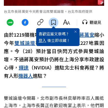
台北市長蔣萬安今天將會出席雙城論壇。台北市政府提供
聽遠見
喜歡這篇文章嗎 ?
由於1219隨機攻擊事件，
台北市
長
蔣萬安
縮小
登入
後立即收藏 !
今年
雙城論壇
行程，行前還回答1227地震因
應。今（28）預計當日快閃方式參與雙城論
壇。不過蔣萬安預計仍將在上海分享市政建設
心得，
輝達
（NVIDIA）進駐北士科會再提？將
有人形
機器人
進駐？
雙城論壇今開幕，北市副市長林奕華昨率百人團抵
上海市，上海市長龔正在歡迎晚宴上表示，他們期