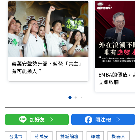
蔣萬安聲勢升溫，藍營「共主」
有可能換人？
EMBA的價值，
立即收聽
加好友
關注FB
台北市
蔣萬安
雙城論壇
輝達
機器人