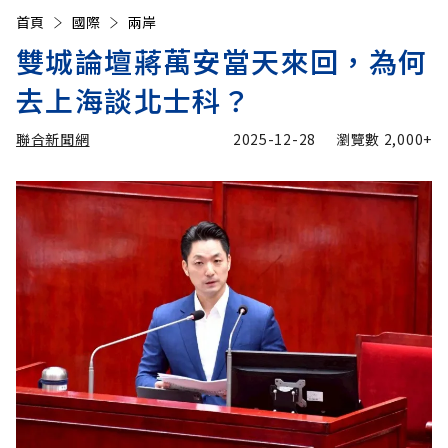
首頁
國際
兩岸
雙城論壇蔣萬安當天來回，為何
去上海談北士科？
聯合新聞網
2025-12-28
瀏覽數
2,000+