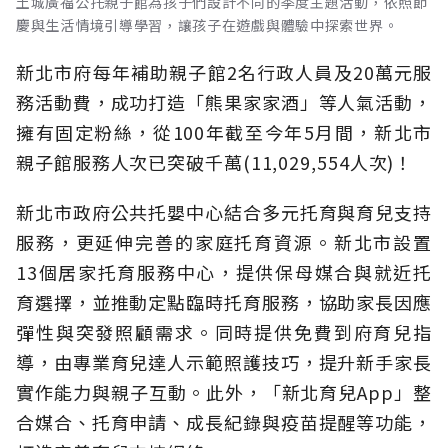
土城廣福公托親子館為孩子們設計不同的季度主題活動，依照節
慶與生活情境引導學習，讓孩子在遊戲與體驗中探索世界。
新北市府每年補助親子館2名行政人員及20萬元服
務活動費，成功打造「熊果家家酒」等人氣活動，
擁有固定粉絲，從100年截至今年5月間，新北市
親子館服務人次已突破千萬(11,029,554人次)！
新北市政府公共托嬰中心結合多元托育與育兒支持
服務，更延伸完善的家庭托育資源。新北市設置
13個居家托育服務中心，提供保母媒合與就近托
育選擇，並推動定點臨時托育服務，協助家長因應
彈性與突發照顧需求。同時提供免費到府育兒指
導，由專業育兒達人示範照護技巧，提升新手家長
實作能力與親子互動。此外，「新北育兒App」整
合媒合、托育申請、成長紀錄與疫苗提醒等功能，