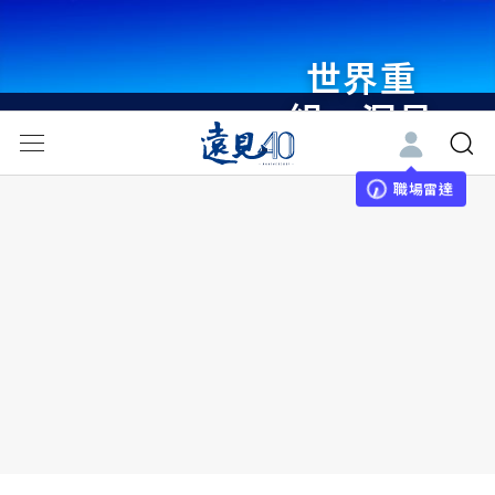
世界重
組・洞見
未來 與
世界領袖
職場雷達
同行