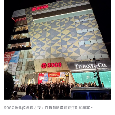
SOGO敦化館熄燈之夜，百貨前擠滿前來道別的顧客。