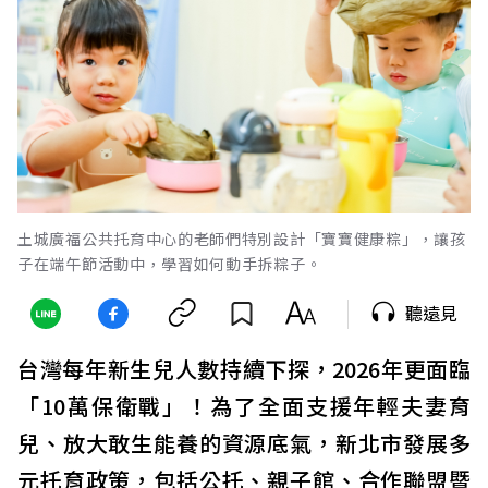
土城廣福公共托育中心的老師們特別設計「寶寶健康粽」，讓孩
子在端午節活動中，學習如何動手拆粽子。
聽遠見
台灣每年新生兒人數持續下探，2026年更面臨
「10萬保衛戰」！為了全面支援年輕夫妻育
兒、放大敢生能養的資源底氣，新北市發展多
元托育政策，包括公托、親子館、合作聯盟暨