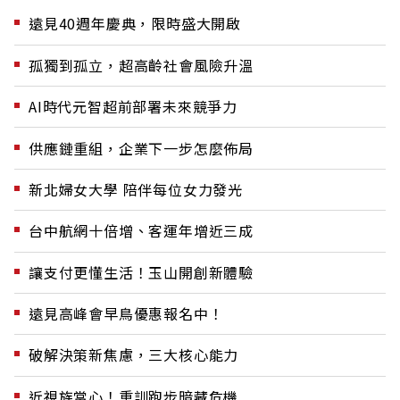
遠見40週年慶典，限時盛大開啟
孤獨到孤立，超高齡社會風險升溫
AI時代元智超前部署未來競爭力
供應鏈重組，企業下一步怎麼佈局
新北婦女大學 陪伴每位女力發光
台中航網十倍增、客運年增近三成
讓支付更懂生活！玉山開創新體驗
遠見高峰會早鳥優惠報名中！
破解決策新焦慮，三大核心能力
近視族當心！重訓跑步暗藏危機