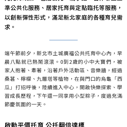
準公共化服務、居家托育與定點臨托等服務，
以創新彈性形式，滿足新北家庭的各種育兒需
求。
端午節前夕，新北市土城廣福公共托育中心內，早
晨八點就已熱鬧滾滾。0到2歲的小中大寶們，被
家人抱著、牽著，沿著戶外活動區、音樂牆，經過
桑葚、檸檬、九層塔等植物，在與門口的烏龜「西
瓜」打招呼後，陸續進入中心，開啟快樂探索、學
習成長歷程，下午還一同享用小型粽子，度過充滿
節慶氛圍的一天。
啟動平價托育 公托翻倍達標