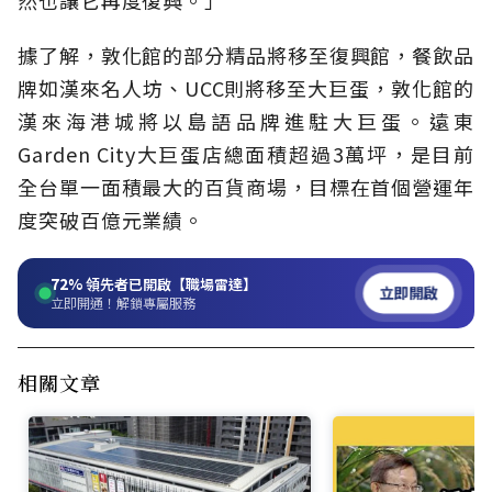
據了解，敦化館的部分精品將移至復興館，餐飲品
牌如漢來名人坊、UCC則將移至大巨蛋，敦化館的
漢來海港城將以島語品牌進駐大巨蛋。遠東
Garden City大巨蛋店總面積超過3萬坪，是目前
全台單一面積最大的百貨商場，目標在首個營運年
度突破百億元業績。
72%
領先者已開啟【職場雷達】
立即開啟
立即開通！解鎖專屬服務
相關文章