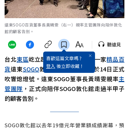
遠東SOGO百貨董事長黃晴雯（右一）親率主管團隊向陪伴敦化
館的顧客告別。
聽遠見
喜歡這篇文章嗎 ?
台北
東區
屹立超過三十年、全台第一家
精品
百
登入
後立即收藏 !
貨
遠東
SOGO
敦化館，因租約到期於14日正式
吹響熄燈號。遠東SOGO董事長黃晴雯親率
主
管
團隊
，正式向陪伴SOGO敦化館走過半甲子
的顧客告別。
SOGO敦化館以去年19億元年營業額成績謝幕，預