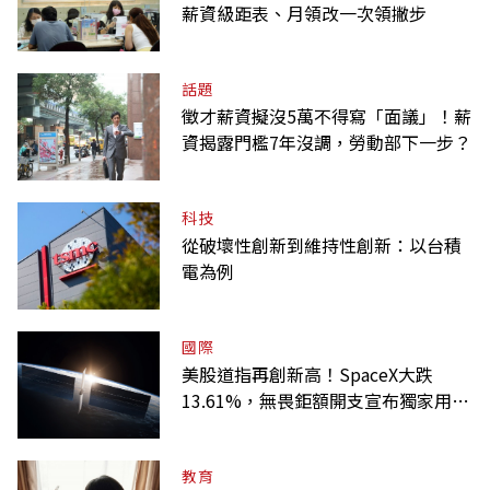
薪資級距表、月領改一次領撇步
話題
徵才薪資擬沒5萬不得寫「面議」！薪
資揭露門檻7年沒調，勞動部下一步？
科技
從破壞性創新到維持性創新：以台積
電為例
國際
美股道指再創新高！SpaceX大跌
13.61%，無畏鉅額開支宣布獨家用輝
達
教育