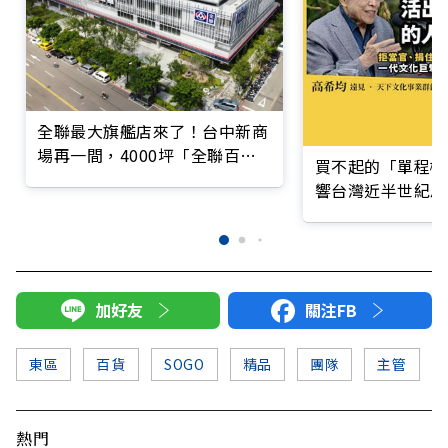
全聯最大旗艦店來了！台中新商
場再一間，4000坪「全聯百貨
買不起的「單程機
進德店」7/18開幕優惠一覽
響台灣近半世紀思
加好友
關注FB
東區
百貨
SOGO
精品
團隊
主管
熱門