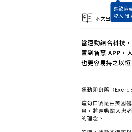
喜歡這篇
登入
後
本文出自智慧運
當運動結合科技，
置到智慧 APP
也更容易持之以恆
運動即良藥（Exerci
這句口號是由美國醫
員，將運動融入患
的理念。
的確，運動不僅可以