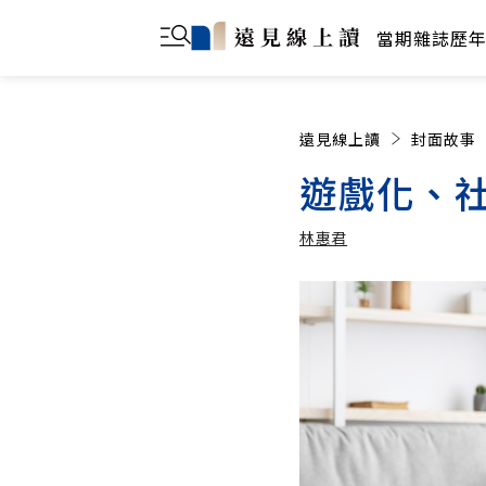
當期雜誌
歷
遠見線上讀
封面故事
遊戲化、
林惠君
林惠君