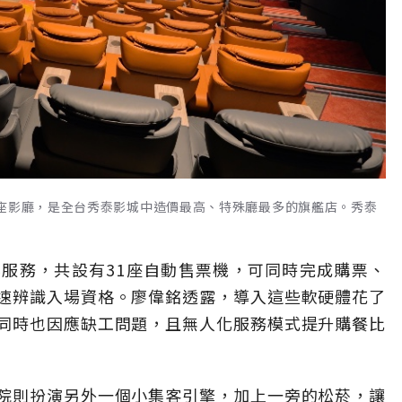
4座影廳，是全台秀泰影城中造價最高、特殊廳最多的旗艦店。秀泰
服務，共設有31座自動售票機，可同時完成購票、
速辨識入場資格。廖偉銘透露，導入這些軟硬體花了
同時也因應缺工問題，且無人化服務模式提升購餐比
院則扮演另外一個小集客引擎，加上一旁的松菸，讓