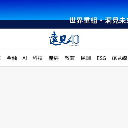
世界重組・洞見未
章
特輯
文章
大學升學、職涯攻略
遠
際
金融
AI
科技
產經
教育
民調
ESG
遠見線
國際
更
縣市施政調查全解析
金融
單
民調
產經
電
好享生活
獨
專欄