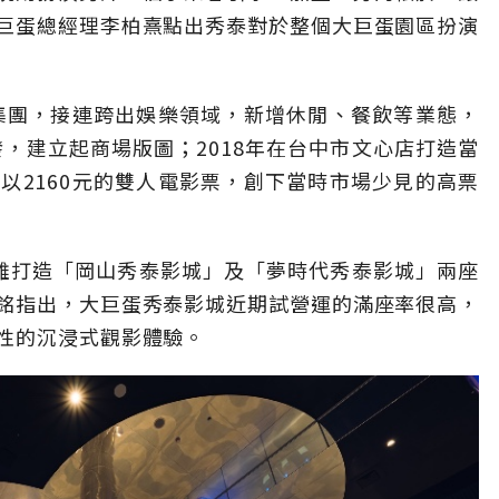
巨蛋總經理李柏熹點出秀泰對於整個大巨蛋園區扮演
泰集團，接連跨出娛樂領域，新增休閒、餐飲等業態，
發，建立起商場版圖；2018年在台中市文心店打造當
以2160元的雙人電影票，創下當時市場少見的高票
北高雄打造「岡山秀泰影城」及「夢時代秀泰影城」兩座
銘指出，大巨蛋秀泰影城近期試營運的滿座率很高，
性的沉浸式觀影體驗。