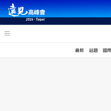
文
最新
最新
話題
國
雜誌目錄
活動
話題
AI
學堂
專題報導
科技
教育
遠見ON AIR
影音
合作