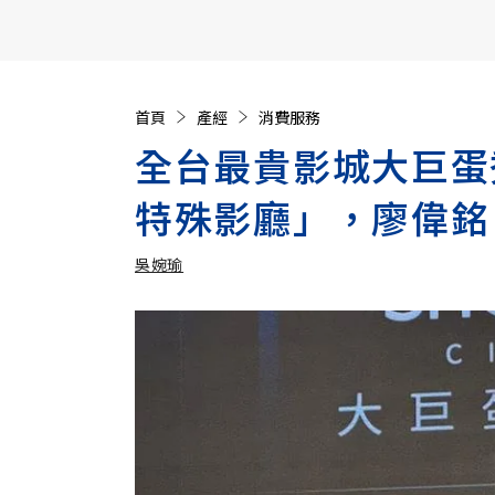
【遠見40週年慶】訂《遠見》贈實用家電3選1+暢銷好
首頁
產經
消費服務
全台最貴影城大巨蛋
特殊影廳」，廖偉銘
吳婉瑜
加入追蹤
吳婉瑜