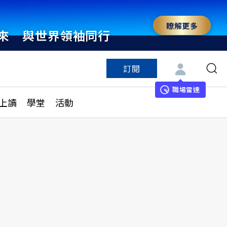
瞭解更多
來 與世界領袖同行
訂閱
特色頻道
訂閱
見線上讀
ESG遠見
職場雷達
上讀
學堂
活動
多訂閱方案
城市學
刊購買
健康遠見
子報訂閱
華人精英論壇
享知識包
領導影響力學院