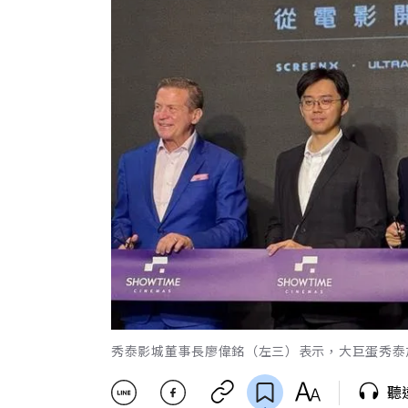
秀泰影城董事長廖偉銘（左三）表示，大巨蛋秀泰
聽