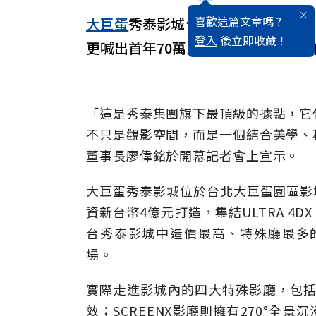
喜歡這篇文章嗎 ?
大巨蛋
秀泰影城今（28）日正式開
登入
後立即收藏 !
更喊出首年70萬人次入場目標，如何
「這是秀泰集團旗下最頂級的據點，它
不只是觀影空間，而是一個結合美學、
董事長廖偉銘於開幕記者會上宣示。
大巨蛋秀泰影城位於台北大巨蛋園區影城
資新台幣4億元打造，集結ULTRA 4DX、S
台秀泰影城中造價最高、特殊廳最多
場。
實際走進影城內的四大特殊影廳，包括U
效；SCREENX影廳則擁有270°全景沉