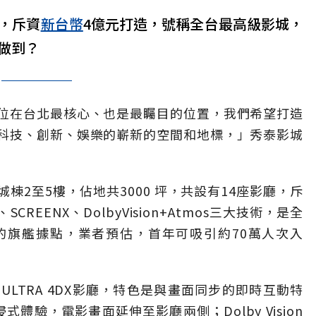
幕，斥資
新台幣
4億元打造，號稱全台最高級影城，
做到？
位在台北最核心、也是最矚目的位置，我們希望打造
科技、創新、娛樂的嶄新的空間和地標，」秀泰影城
棟2至5樓，佔地共3000 坪，共設有14座影廳，斥
CREENX、DolbyVision+Atmos三大技術，是全
的旗艦據點，業者預估，首年可吸引約70萬人次入
LTRA 4DX影廳，特色是與畫面同步的即時互動特
浸式體驗，電影畫面延伸至影廳兩側；Dolby Vision