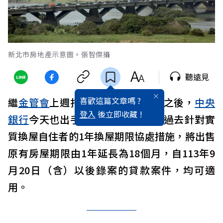
新北市房地產示意圖。張智傑攝
聽遠見
喜歡這篇文章嗎 ?
繼
金管會
上週打開「
房貸
水龍頭」之後，
中央
登入
後立即收藏 !
銀行
今天也出手鬆綁換屋族限制，過去針對實
質換屋自住者的1年換屋期限協處措施，將出售
原有房屋期限由1年延長為18個月，自113年9
月20日（含）以後錄案的貸款案件，均可適
用。