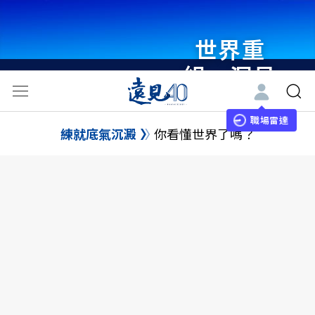
世界重
組・洞見
未來 與
世界領袖
職場雷達
練就底氣沉澱
你看懂世界了嗎？
同行