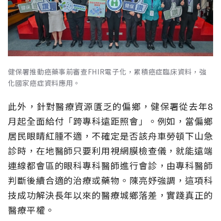
健保署推動癌藥事前審查FHIR電子化，累積癌症臨床資料，強
化國家癌症資料應用。
此外，針對醫療資源匱乏的偏鄉，健保署從去年8
月起全面給付「跨專科遠距照會」。例如，當偏鄉
居民眼睛紅腫不適，不確定是否該舟車勞頓下山急
診時，在地醫師只要利用視網膜檢查儀，就能遠端
連線都會區的眼科專科醫師進行會診，由專科醫師
判斷後續合適的治療或藥物。陳亮妤強調，這項科
技成功解決長年以來的醫療城鄉落差，實踐真正的
醫療平權。