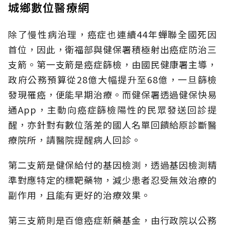
城鄉數位醫療網
除了慢性病治理，癌症也連續44年蟬聯全國死因
首位，因此，衛福部與健保署積極射出癌症防治三
支箭。第一支箭是癌症篩檢，由國民健康署主導，
政府公務預算從28億大幅提升至68億，一旦篩檢
發現罹癌，便能早期治療。而健保署透過健保快易
通App，主動向癌症篩檢陽性的民眾發送回診提
醒，亦針對有數位落差的國人名單回饋給原診斷醫
療院所，請醫院提醒病人回診。
第二支箭是健保給付的基因檢測，透過基因檢測精
準對應特定的標靶藥物，減少患者忍受無效治療的
副作用，且能有更好的治療效果。
第三支箭則是百億癌症新藥基金，由行政院以公務