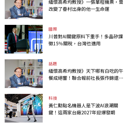
緬懷高希均教授》一張單程機票，曾
改變了眷村出身的他一生命運
國際
川普對AI關鍵原料下重手！多晶矽課
徵15％關稅，台灣也適用
話題
緬懷高希均教授》天下哪有白吃的午
餐成絕響！聯合報前社長張作錦還原
「經典名言」由來
科技
黃仁勳點名機器人是下波AI浪潮關
鍵！這兩家台廠2027年迎爆發期