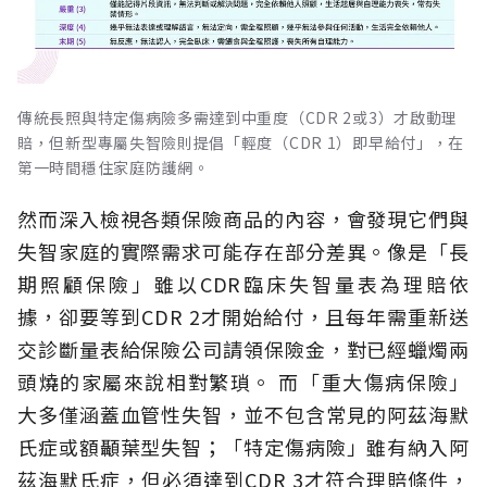
傳統長照與特定傷病險多需達到中重度（CDR 2或3）才啟動理
賠，但新型專屬失智險則提倡「輕度（CDR 1）即早給付」，在
第一時間穩住家庭防護網。
然而深入檢視各類保險商品的內容，會發現它們與
失智家庭的實際需求可能存在部分差異。像是「長
期照顧保險」雖以CDR臨床失智量表為理賠依
據，卻要等到CDR 2才開始給付，且每年需重新送
交診斷量表給保險公司請領保險金，對已經蠟燭兩
頭燒的家屬來說相對繁瑣。
而「重大傷病保險」
大多僅涵蓋血管性失智，並不包含常見的阿茲海默
氏症或額顳葉型失智；「特定傷病險」雖有納入阿
茲海默氏症，但必須達到CDR 3才符合理賠條件，