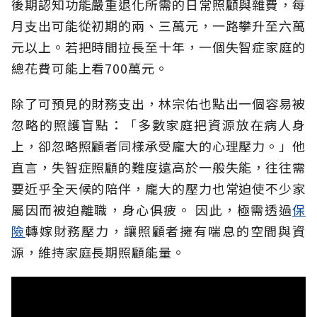
後期認知功能嚴重退化所需的日常照顧與雜費，每
月支出可能從初期的兩、三萬元，一路攀升至六萬
元以上。若把時間拉長至十年，一個失智症家庭的
總花費可能上看700萬元。
除了可預見的財務支出，林宗佑也點出一個容易被
忽略的照護盲點：「多數家庭把資源放在病人身
上，卻忽略照顧者同樣承受龐大的心理壓力。」他
直言，失智症照顧的難度遠高於一般失能，往往需
要近乎全天候的陪伴，龐大的壓力也常迫使不少家
屬因而被迫離職，身心俱疲。
因此，極需透過
保
險
轉嫁財務壓力，讓照顧者擁有喘息的空間與資
源，維持家庭長期照顧能量。