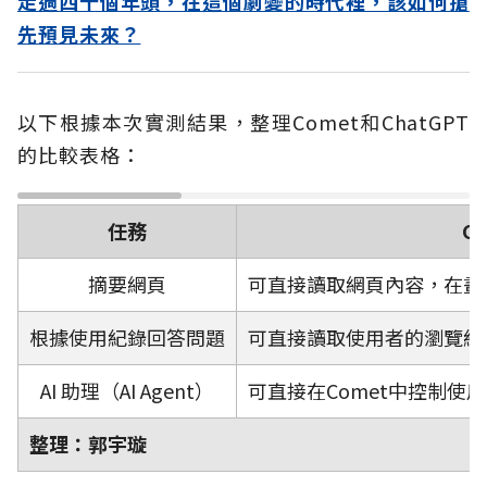
走過四十個年頭，在這個劇變的時代裡，該如何搶
先預見未來？
以下根據本次實測結果，整理Comet和ChatGPT
的比較表格：
任務
C
摘要網頁
可直接讀取網頁內容，在畫
根據使用紀錄回答問題
可直接讀取使用者的瀏覽紀
AI 助理（AI Agent）
可直接在Comet中控制使
整理：郭宇璇