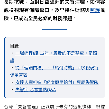
長期抗戰。面對日益逼近的失智海嘯，如何客
觀檢視現有保障缺口，及早接住財務與
照護
風
險，已成為全民必修的財務課題。
目錄
•
一場病程8到12年，最貴的不是醫療，是照
護
•
從「理賠門檻」、「給付時機」，檢視現行
保單盲區
•
安達人壽打造「輕度即早給付」專屬失智險
•
失智症 必看重點Q&A
台灣「失智警鐘」正以前所未有的速度快轉。根據