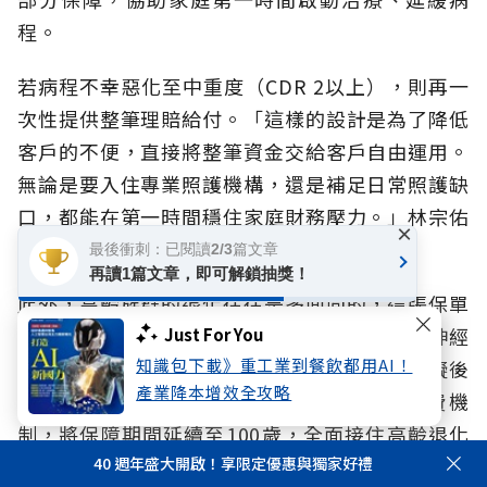
程。
若病程不幸惡化至中重度（CDR 2以上），則再一
次性提供整筆理賠給付。「這樣的設計是為了降低
客戶的不便，直接將整筆資金交給客戶自由運用。
無論是要入住專業照護機構，還是補足日常照護缺
口，都能在第一時間穩住家庭財務壓力。」林宗佑
×
解釋。
最後衝刺：已閱讀2/3篇文章
再讀1篇文章，即可解鎖抽獎！
此外，高齡族群的退化往往是多面向的，這張保單
更將保障範圍擴大至多發性硬化症、嚴重運動神經
Just For You
知識包下載》重工業到餐飲都用AI！
元疾病、重症肌無力症、良性腦腫瘤併神經障礙後
產業降本增效全攻略
遺症等退化疾病，並配合1至6級失能豁免保費機
制，將保障期間延續至100歲，全面接住高齡退化
40 週年盛大開啟！享限定優惠與獨家好禮
風險缺口。