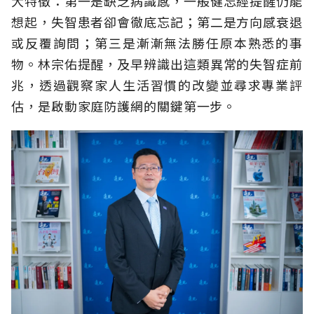
大特徵：第一是缺乏病識感，一般健忘經提醒仍能
想起，失智患者卻會徹底忘記；第二是方向感衰退
或反覆詢問；第三是漸漸無法勝任原本熟悉的事
物。林宗佑提醒，及早辨識出這類異常的失智症前
兆，透過觀察家人生活習慣的改變並尋求專業評
估，是啟動家庭防護網的關鍵第一步。