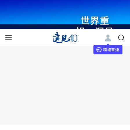
世界重
組・洞見
未來 與
世界領袖
職場雷達
同行