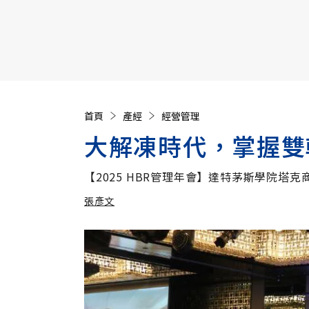
【遠見40週年慶】訂《遠見》贈實用家電3選1+暢銷好
首頁
產經
經營管理
大解凍時代，掌握雙
【2025 HBR管理年會】達特茅斯學院塔克商學
張彥文
加入追蹤
張彥文