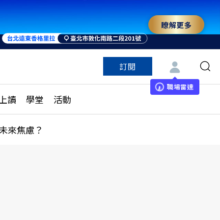
瞭解更多
訂閱
特色頻道
訂閱
見線上讀
ESG遠見
職場雷達
上讀
學堂
活動
多訂閱方案
城市學
刊購買
健康遠見
未來焦慮？
子報訂閱
華人精英論壇
享知識包
領導影響力學院