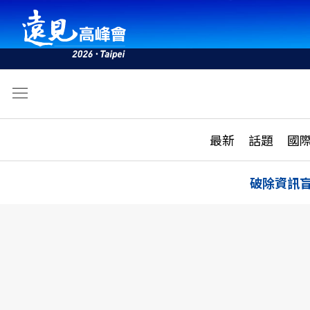
文
最新
最新
話題
國
雜誌目錄
活動
話題
AI
破除資訊
學堂
專題報導
科技
教育
遠見ON AIR
影音
合作