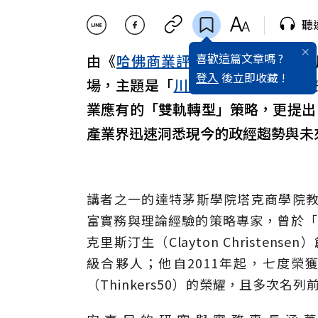
聽
喜歡這篇文章嗎 ?
由《
哈佛商業評論
》全球繁體中文版
登入
後立即收藏 !
場，主題是「
川普
2.0 ×
AI
：迎戰
業應有的「雙軌轉型」策略，更提出 
產業界迅速洞悉現今的政經趨勢與未
講者之一的達特茅斯學院塔克商學院教授史考
富實務與理論經驗的策略專家，曾於「破壞式創
克里斯汀生（Clayton Christen
級合夥人；他自2011年起，七度榮
（Thinkers50）的榮耀，且多次名