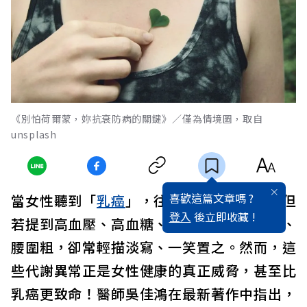
《別怕荷爾蒙，妳抗衰防病的關鍵》／僅為情境圖，取自
unsplash
喜歡這篇文章嗎 ?
當女性聽到「
乳癌
」，往往瞬間
緊張
焦慮
；但
登入
後立即收藏 !
若提到高血壓、高血糖、高血脂、體脂過高、
腰圍粗，卻常輕描淡寫、一笑置之。然而，這
些代謝異常正是女性健康的真正威脅，甚至比
乳癌更致命！醫師吳佳鴻在最新著作中指出，