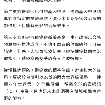
第二支箭是健保給付的基因檢測，透過基因檢測精
準對應特定的標靶藥物，減少患者忍受無效治療的
副作用，且能有更好的治療效果。
第三支箭則是百億癌症新藥基金，由行政院以公務
預算額外挹注成立，不佔用原有的健保總額，目前
肺癌、乳癌、大腸直腸癌新藥已經快速接軌國際治
療指引，積極為癌友爭取多元治療選擇。
從慢性病預防，到癌症的精準治療，背後強大的後
盾，莫過於台灣引以為傲的兩大世界級優勢——連
續八年世界第一的全民健保、稱霸全球的資通訊
（ICT）產業，這也是未來能消弭台灣城鄉醫療差
距的解方。