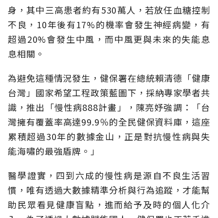
身，其中三高患者約有530萬人，若放任血糖控制
不良，10年後有17%的機率會發生神經病變，有
超過20%會發生中風，而中風更與未來的失能息
息相關。
為避免這種情況發生，健保署在總統賴清德「健康
台灣」國家希望工程政策藍圖下，採納專家學者共
識，推出「慢性病888計畫」，陳亮妤強調：「台
灣擁有覆蓋率高達99.9％的全民健保資料庫，這座
累積超過30年的數據金山，正是對抗慢性病與失
能海嘯的最強盾牌。」
醫學證實，四到六成的慢性病是源自不良生活習
慣，唯有透過大數據精準分析與行為追蹤，才能幫
助民眾看見健康盲點，進而給予及時的個人化介