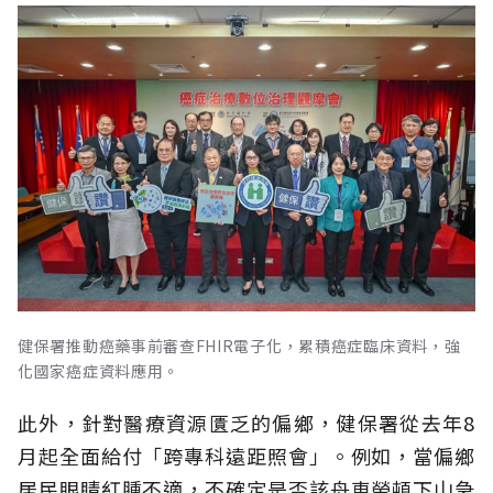
健保署推動癌藥事前審查FHIR電子化，累積癌症臨床資料，強
化國家癌症資料應用。
此外，針對醫療資源匱乏的偏鄉，健保署從去年8
月起全面給付「跨專科遠距照會」。例如，當偏鄉
居民眼睛紅腫不適，不確定是否該舟車勞頓下山急