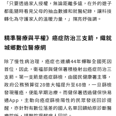
「只要透過家人授權，無論距離多遠，在外的遊子
都能隨時看見父母的抽血數據和就醫紀錄，讓科技
轉化為守護家人的溫暖力量，」陳亮妤強調。
精準醫療與平權》癌症防治三支箭，織就
城鄉數位醫療網
除了慢性病治理，癌症也連續44年蟬聯全國死因
首位，因此，衛福部與健保署積極射出癌症防治三
支箭。第一支箭是癌症篩檢，由國民健康署主導，
政府公務預算從28億大幅提升至68億，一旦篩檢
發現罹癌，便能早期治療。而健保署透過健保快易
通App，主動向癌症篩檢陽性的民眾發送回診提
醒，亦針對有數位落差的國人名單回饋給原診斷醫
療院所，請醫院提醒病人回診。