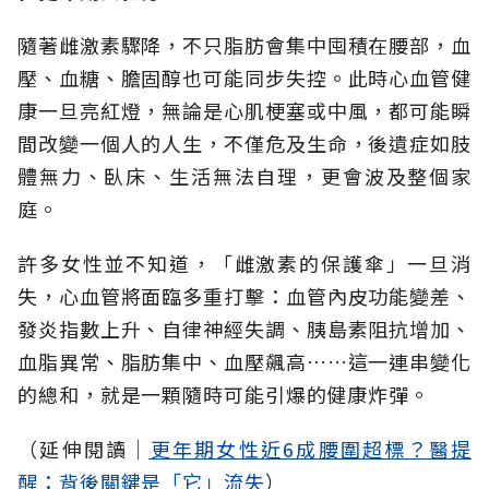
隨著雌激素驟降，不只脂肪會集中囤積在腰部，血
壓、血糖、膽固醇也可能同步失控。此時心血管健
康一旦亮紅燈，無論是心肌梗塞或中風，都可能瞬
間改變一個人的人生，不僅危及生命，後遺症如肢
體無力、臥床、生活無法自理，更會波及整個家
庭。
許多女性並不知道，「雌激素的保護傘」一旦消
失，心血管將面臨多重打擊：血管內皮功能變差、
發炎指數上升、自律神經失調、胰島素阻抗增加、
血脂異常、脂肪集中、血壓飆高……這一連串變化
的總和，就是一顆隨時可能引爆的健康炸彈。
（延伸閱讀│
更年期女性近6成腰圍超標？醫提
醒：背後關鍵是「它」流失
）