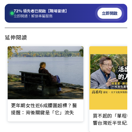
72%
領先者已開啟【職場雷達】
立即開啟
立即開通！解鎖專屬服務
延伸閱讀
更年期女性近6成腰圍超標？醫
提醒：背後關鍵是「它」流失
買不起的「單程機
響台灣近半世紀思