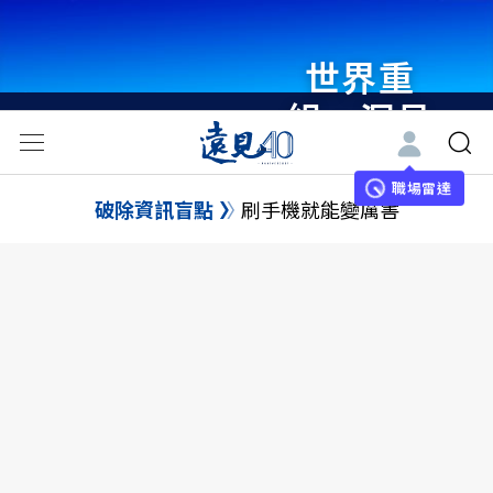
世界重
組・洞見
未來 與
世界領袖
職場雷達
破除資訊盲點
刷手機就能變厲害
同行