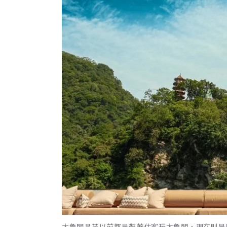
太魯閣晶英以前都是帶著住客玩太魯閣，現在則是