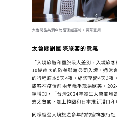
太魯閣晶英酒店總經理趙嘉綺。黃菁慧攝
太魯閣對國際旅客的意義
「入境旅遊和國旅最大差別，入境旅客
10幾趟次的歐美郵輪公司入境，通常
的行程原本5天4夜，縮短至變4天3
旅客在疫情前兩年幾乎玩遍歐美，20
線增加，「台灣2024年發生太魯閣
去太魯閣，加上韓國和日本推新港口和
同樣經營入境旅遊多年的的宏祥旅行社