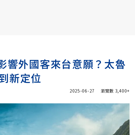
書6選3 特價 3,980 元
園影響外國客來台意願？太魯
到新定位
2025-06-27
瀏覽數
3,400+