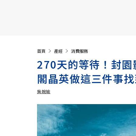
【遠見40週年慶】訂《遠見》贈實用家電3選1+暢銷好
首頁
產經
消費服務
270天的等待！封
閣晶英做這三件事找
吳婉瑜
加入追蹤
吳婉瑜