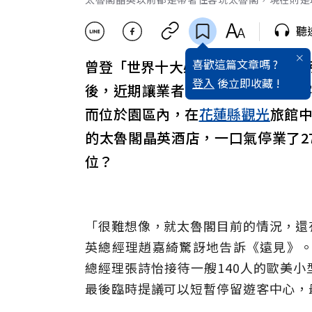
聽
喜歡這篇文章嗎 ?
曾登「世界十大必遊景點」、每年吸引
登入
後立即收藏 !
後，近期讓業者驚訝的不僅是國旅
而位於園區內，在
花蓮縣
觀光
旅館
的太魯閣晶英酒店，一口氣停業了2
位？
「很難想像，就太魯閣目前的情況，還
英總經理趙嘉綺驚訝地告訴《遠見》。
總經理張詩怡接待一艘140人的歐美
最後臨時提議可以短暫停留遊客中心，