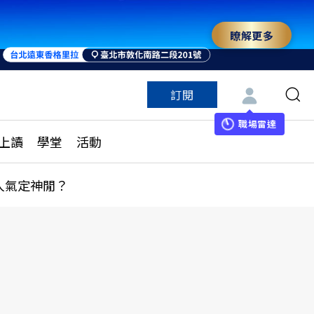
瞭解更多
來 與世界領袖同行
訂閱
特色頻道
訂閱
見線上讀
ESG遠見
職場雷達
上讀
學堂
活動
多訂閱方案
城市學
刊購買
健康遠見
人氣定神閒？
子報訂閱
華人精英論壇
享知識包
領導影響力學院