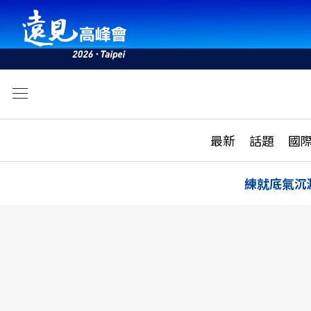
文
最新
最新
話題
國
雜誌目錄
活動
話題
AI
練就底氣沉
學堂
專題報導
科技
教育
遠見ON AIR
影音
合作