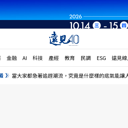
世界重組・洞見未
章
特輯
文章
大學升學、職涯攻略
遠
際
金融
AI
科技
產經
教育
民調
ESG
遠見線
國際
更
縣市施政調查全解析
金融
單
民調
澱
當大家都急著追趕潮流，究竟是什麼樣的底氣能讓
產經
電
好享生活
獨
專欄