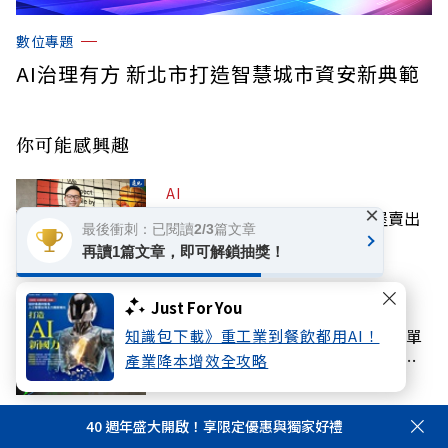
數位專題
AI治理有方 新北市打造智慧城市資安新典範
你可能感興趣
AI
×
AI創新翻轉營運陳規！拉亞漢堡賣出
最後衝刺：已閱讀2/3篇文章
史上最爆款漢堡的祕密
再讀1篇文章，即可解鎖抽獎！
Just For You
科技
國安基金「史上最長護盤」持股名單
知識包下載》重工業到餐飲都用AI！
曝光！買8檔個股，靠這檔賺77億最
產業降本增效全攻略
多
40 週年盛大開啟！享限定優惠與獨家好禮
金融