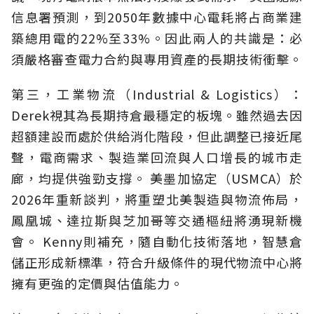
信息署預測，到2050年數據中心電耗將占商業建
築總用電的22%至33%。因此兩人的共識是：必
須嚴格審查電力合約與專用資產的長期技術衝擊。
第三，工業物流（Industrial & Logistics）：
Derek視其為長期持倉最穩定的板塊。雖然過去因
超額建設而處於供給消化階段，但此調整已接近尾
聲，電商需求、製造業回流與人口增長的城市走
廊，均提供強勁支撐。 美墨加協定（USMCA）於
2026年重新談判，將重塑北美製造與物流佈局，
鳳凰城、達拉斯與芝加哥等交通樞紐將湧現新機
會。 Kenny則補充，隨自動化技術落地，智慧倉
儲正形成新標準，符合升級條件的現代物流中心將
擁有更強的定價與估值能力。