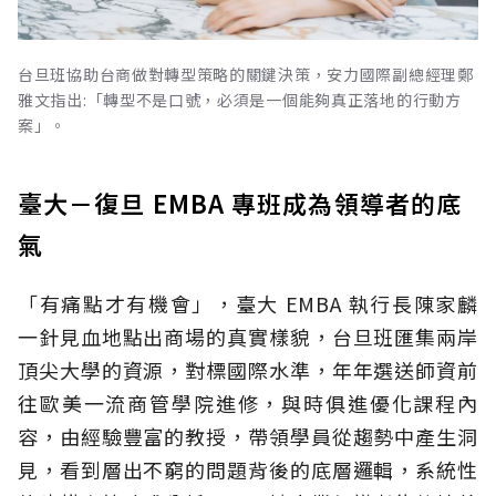
台旦班協助台商做對轉型策略的關鍵決策，安力國際副總經理鄭
雅文指出:「轉型不是口號，必須是一個能夠真正落地的行動方
案」。
臺大－復旦 EMBA 專班成為領導者的底
氣
「有痛點才有機會」，臺大 EMBA 執行長陳家麟
一針見血地點出商場的真實樣貌，台旦班匯集兩岸
頂尖大學的資源，對標國際水準，年年選送師資前
往歐美一流商管學院進修，與時俱進優化課程內
容，由經驗豐富的教授，帶領學員從趨勢中產生洞
見，看到層出不窮的問題背後的底層邏輯，系統性