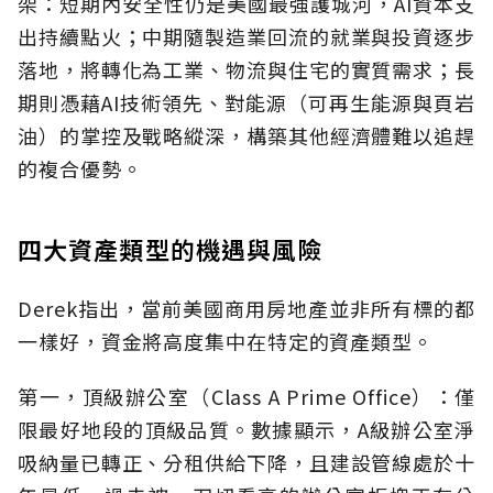
架：短期內安全性仍是美國最強護城河，AI資本支
出持續點火；中期隨製造業回流的就業與投資逐步
落地，將轉化為工業、物流與住宅的實質需求；長
期則憑藉AI技術領先、對能源（可再生能源與頁岩
油）的掌控及戰略縱深，構築其他經濟體難以追趕
的複合優勢。
四大資產類型的機遇與風險
Derek指出，當前美國商用房地產並非所有標的都
一樣好，資金將高度集中在特定的資產類型。
第一，頂級辦公室（Class A Prime Office）：僅
限最好地段的頂級品質。數據顯示，A級辦公室淨
吸納量已轉正、分租供給下降，且建設管線處於十