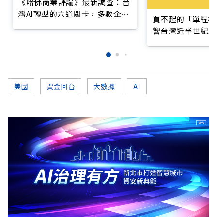
《哈佛商業評論》最新調查：台
灣AI轉型的六道關卡，多數企業
買不起的「單程機
仍停在第一階段
響台灣近半世紀思
美國
資金回台
大數據
AI