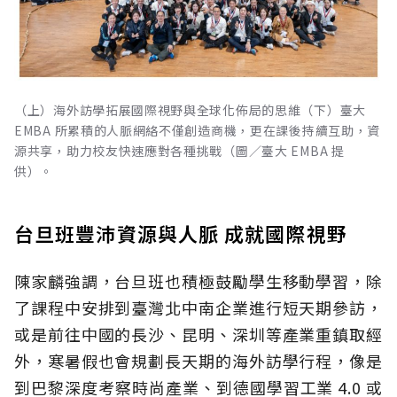
（上）海外訪學拓展國際視野與全球化佈局的思維（下）臺大
EMBA 所累積的人脈網絡不僅創造商機，更在課後持續互助，資
源共享，助力校友快速應對各種挑戰（圖／臺大 EMBA 提
供）。
台旦班豐沛資源與人脈 成就國際視野
陳家麟強調，台旦班也積極鼓勵學生移動學習，除
了課程中安排到臺灣北中南企業進行短天期參訪，
或是前往中國的長沙、昆明、深圳等產業重鎮取經
外，寒暑假也會規劃長天期的海外訪學行程，像是
到巴黎深度考察時尚產業、到德國學習工業 4.0 或