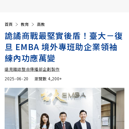
首頁
教育
高教
詭譎商戰最堅實後盾！臺大－復
旦 EMBA 境外專班助企業領袖
練內功應萬變
遠見雜誌整合傳播部企劃製作
2025-06-20
瀏覽數
4,200+