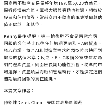
國商用不動產交易量將年增16%至5,620億美元，
逼近疫情前均值。摩根大通與德勤也強調，相較於
股票和信用債券，當前商用不動產的風險溢價與估
值正處於十年低位。
Kenny最後提醒，這一輪復甦不會是雨露均霑，
回報的分化將比以往任何週期更劇烈。A級資產、
核心市場、符合AI和製造業需求的類型將最快回到
健康的估值水準；反之，B、C級辦公室或供給過
剩的邊緣資產，則面臨長期功能性折舊。精準的市
場選擇、資產類型判斷和管理執行，才是決定這個
週期最終回報的真正關鍵。
本篇文章作者：
陳銘達Derek Chen 美國建高集團總裁