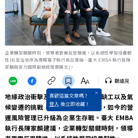
企業轉型關鍵時刻，領導者更需反思精進，以系統性學習培養韌
性(右至左依序為喬暘電子執行長呂偉綸、臺大 EMBA 執行長陳
家麟與安力國際副總經理鄭雅文)。
聽遠見
喜歡這篇文章嗎 ?
地緣政治衝擊及技術變革，再加上缺工以及氣
登入
後立即收藏 !
候變遷的挑戰，讓不少領導者感嘆，如今的營
運風險管理已升級為企業生存戰。臺大 EMBA
執行長陳家麟建議，企業轉型關鍵時刻，領導