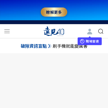
瞭解更多
職場雷達
破除資訊盲點
刷手機就能變厲害