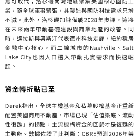
無可取代；洛杉磯南灣地區聚集美國核心國防工
業，隨全球軍事緊張，其製造與國防科技需求只增
不減。此外，洛杉磯加速備戰2028年奧運，這將
在未來兩年帶動基礎建設與商業地產的改善。同
時，達拉斯與奧斯汀代表德州科技走廊，紐約穩居
金融中心核心，而二線城市的Nashville、Salt
Lake City也因人口遷入帶動扎實需求而快速崛
起。
資金轉折點已至
Derek指出，全球主權基金和私募股權基金正重新
配置美國商用不動產，市場已現「估值築底、流動
性復甦」的拐點，主流機構資金的回歸才是復甦的
主動能。數據佐證了此判斷：CBRE預測2026年美