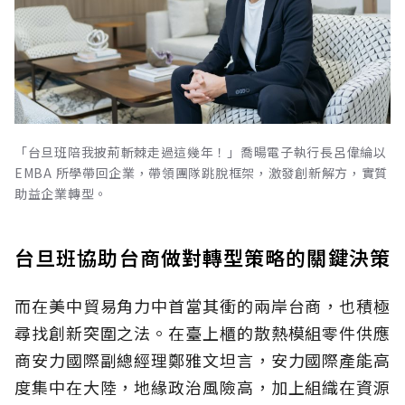
「台旦班陪我披荊斬棘走過這幾年！」喬暘電子執行長呂偉綸以
EMBA 所學帶回企業，帶領團隊跳脫框架，激發創新解方，實質
助益企業轉型。
台旦班協助台商做對轉型策略的關鍵決策
而在美中貿易角力中首當其衝的兩岸台商，也積極
尋找創新突圍之法。在臺上櫃的散熱模組零件供應
商安力國際副總經理鄭雅文坦言，安力國際產能高
度集中在大陸，地緣政治風險高，加上組織在資源