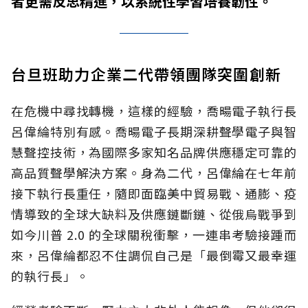
者更需反思精進，以系統性學習培養韌性。
台旦班助力企業二代帶領團隊突圍創新
在危機中尋找轉機，這樣的經驗，喬暘電子執行長
呂偉綸特別有感。喬暘電子長期深耕聲學電子與智
慧聲控技術，為國際多家知名品牌供應穩定可靠的
高品質聲學解決方案。身為二代，呂偉綸在七年前
接下執行長重任，隨即面臨美中貿易戰、通膨、疫
情導致的全球大缺料及供應鏈斷鏈、從俄烏戰爭到
如今川普 2.0 的全球關稅衝擊，一連串考驗接踵而
來，呂偉綸都忍不住調侃自己是「最倒霉又最幸運
的執行長」。