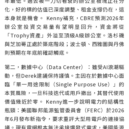
年最低。過去被一刀切看衰的辦公室板塊正在分
化，好的標的估值已深度調整、租金支撐仍在，這
本身就是機會。 Kenny補充，CBRE預測2026年
辦公室投資交易量有望明显回升，資金將從
「Trophy資產」外溢至頂級A級辦公室。洛杉磯
與芝加哥正處於築底階段；波士頓、西雅圖與丹佛
則預期在年底前確認觸底。
第二，數據中心（Data Center）：雖受AI浪潮驅
動，但Derek建議保持謹慎。主因在於數據中心面
臨「單一用途限制（Single Purpose Use）」的
本質風險，一旦科技迭代或用戶撤出，其替代使用
價值幾近於零。 Kenny進一步說明電力的結構性
瓶頸：美國聯邦能源監管委員會（FERC）於2026
年6月發布新指令，要求重評大型用電戶的連接協
議。現有電網根本無法承接爆發式需求，美國能源