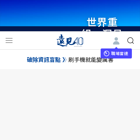
世界重
組・洞見
未來 與
世界領袖
職場雷達
破除資訊盲點
刷手機就能變厲害
同行