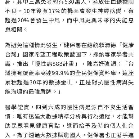
身，其中三高患者約有530萬人，若放任血糖控制
不良，10年後有17%的機率會發生神經病變，有
超過20%會發生中風，而中風更與未來的失能息
息相關。
為避免這種情況發生，健保署在總統賴清德「健康
台灣」國家希望工程政策藍圖下，採納專家學者共
識，推出「慢性病888計畫」，陳亮妤強調：「台
灣擁有覆蓋率高達99.9％的全民健保資料庫，這座
累積超過30年的數據金山，正是對抗慢性病與失
能海嘯的最強盾牌。」
醫學證實，四到六成的慢性病是源自不良生活習
慣，唯有透過大數據精準分析與行為追蹤，才能幫
助民眾看見健康盲點，進而給予及時的個人化介
入。為了透過大數據賦能國人，健保署也正著手進