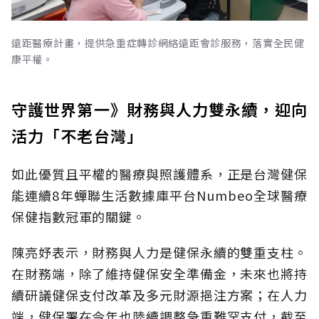
遠距醫療計畫，提供急重症轉診網絡遠距會診服務，落實全民健
康平權。
守護世界第一》財務與人力雙永續，迎向
活力「不老台灣」
如此優質且平權的醫療與照護體系，正是台灣健保
能連續8年蟬聯生活數據庫平台Numbeo全球醫療
保健指數冠軍的關鍵。
陳亮妤表示，財務與人力是健保永續的雙重支柱。
在財務端，除了維持健保安全準備金，未來也將持
續研議健保支付改革及多元財源挹注方案；在人力
端，健保署在今年也陸續調整急重難罕支付，截至