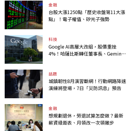
金融
台股大漲1250點「歷史收盤第11大漲
點」！電子權值、矽光子強勢
科技
Google AI高層大改組，股價重挫
4%！哈薩比斯轉任董事長、Gemini
大將離職
話題
城鎮韌性8月演習斷網！行動網路降速
演練將登場，7日「災防訊息」預告
金融
想規劃退休，勞退試算怎麼做？最新
薪資級距表、月領改一次領撇步