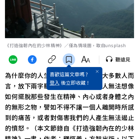
《打造強韌內在的少林精神》／僅為情境圖，取自unsplash
聽遠見
喜歡這篇文章嗎 ?
為什麼你的人生需要少林精神？對大多數人而
登入
後立即收藏 !
言，放下兩字聽起來非常抽象，令人無法想像
如何擺脫那些發生在精神、內心或者身體之內
的無形之物，譬如不得不讓一個人離開時所感
到的痛苦，或者對傷害我們的人產生無法遏止
的憤怒。（本文節錄自《打造強韌內在的少林
精神》一書，作者：釋恆義，方智出版，以下