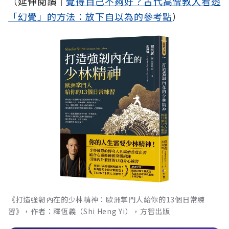
（延伸閱讀│
覺得自己不夠好？古代高僧教人看透
「幻覺」的方法：放下自以為的參考點
）
《打造強韌內在的少林精神：歐洲掌門人給你的13個日常練
習》，作者：釋恆義（Shi Heng Yi），方智出版