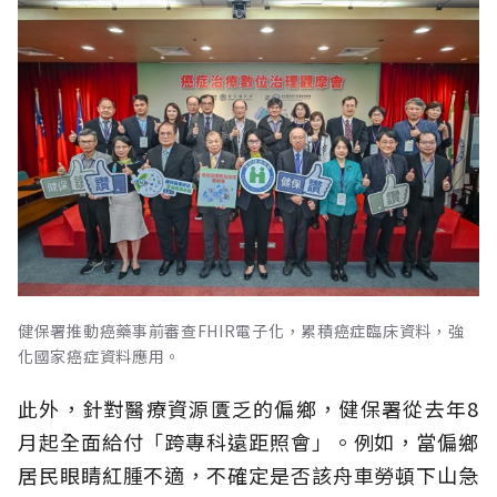
健保署推動癌藥事前審查FHIR電子化，累積癌症臨床資料，強
化國家癌症資料應用。
此外，針對醫療資源匱乏的偏鄉，健保署從去年8
月起全面給付「跨專科遠距照會」。例如，當偏鄉
居民眼睛紅腫不適，不確定是否該舟車勞頓下山急