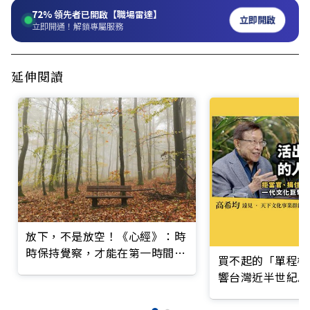
72%
領先者已開啟【職場雷達】
立即開啟
立即開通！解鎖專屬服務
延伸閱讀
放下，不是放空！《心經》：時
時保持覺察，才能在第一時間放
買不起的「單程機
下執念
響台灣近半世紀思