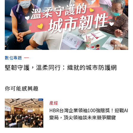
數位專題
堅韌守護，溫柔同行：織就的城市防護網
你可能感興趣
產經
HBR台灣企業領袖100強贈獎！迎戰AI
變局，頂尖領袖談未來競爭關鍵