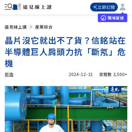
立即訂閱
職場雷達
遠見線上讀
產業綜合
晶片沒它就出不了貨？信銘站在
半導體巨人肩頭力抗「斷氖」危
機
郭逸
2024-12-31
瀏覽數
3,500+
加入追蹤
郭逸