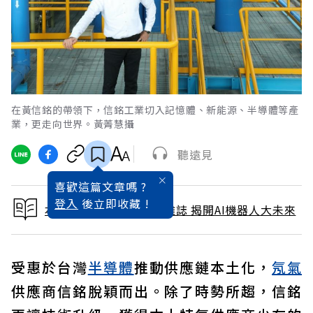
在黃信銘的帶領下，信銘工業切入記憶體、新能源、半導體等產
業，更走向世界。黃菁慧攝
聽遠見
喜歡這篇文章嗎 ?
登入
後立即收藏 !
本文出自 2025 / 1月號雜誌 揭開AI機器人大未來
受惠於台灣
半導體
推動供應鏈本土化，
氖氣
供應商信銘脫穎而出。除了時勢所趨，信銘