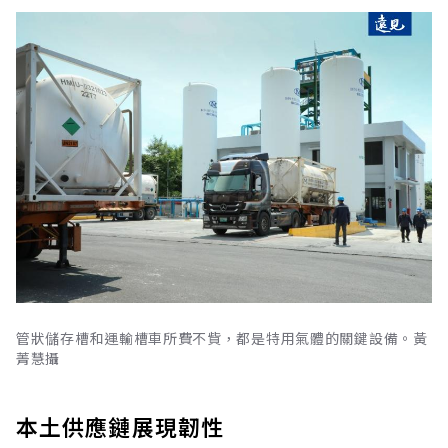
管狀儲存槽和運輸槽車所費不貲，都是特用氣體的關鍵設備。黃
菁慧攝
本土供應鏈展現韌性