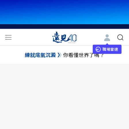
職場雷達
練就底氣沉澱
你看懂世界了嗎？