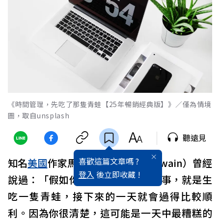
《時間管理，先吃了那隻青蛙【25年暢銷經典版】》／僅為情境
圖，取自unsplash
聽遠見
喜歡這篇文章嗎 ?
知名
美國
作家馬克．吐溫（Mark Twain）曾經
登入
後立即收藏 !
說過：「假如你每天早上的第一件事，就是生
吃一隻青蛙，接下來的一天就會過得比較順
利。因為你很清楚，這可能是一天中最糟糕的