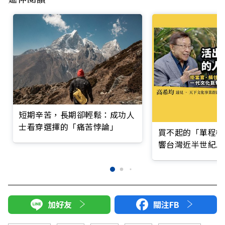
短期辛苦，長期卻輕鬆：成功人
士看穿選擇的「痛苦悖論」
買不起的「單程機
響台灣近半世紀思
加好友
關注FB