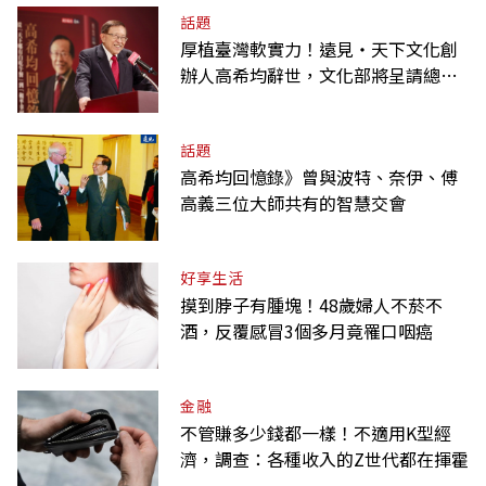
話題
厚植臺灣軟實力！遠見‧天下文化創
辦人高希均辭世，文化部將呈請總統
明令褒揚
話題
高希均回憶錄》曾與波特、奈伊、傅
高義三位大師共有的智慧交會
好享生活
摸到脖子有腫塊！48歲婦人不菸不
酒，反覆感冒3個多月竟罹口咽癌
金融
不管賺多少錢都一樣！不適用K型經
濟，調查：各種收入的Z世代都在揮霍