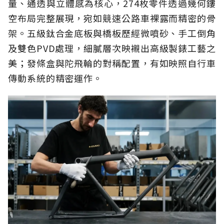
量、通透與立體感為核心，274枚零件透過幾何鏤
空布局完整展現，宛如競速公路車裸露而精密的骨
架。五級鈦合金底板與橋板歷經微噴砂、手工倒角
及雙色PVD處理，細膩層次映襯出高級製錶工藝之
美；發條盒與陀飛輪的對稱配置，有如映照自行車
傳動系統的精密運作。