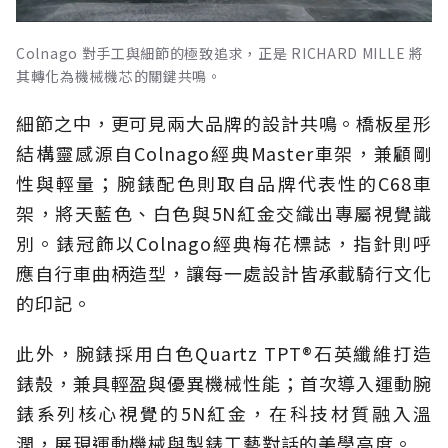
Colnago 對手工與細節的極致追求，正是 RICHARD MILLE 將
其轉化為機械機芯的關鍵共鳴。
細節之中，更可見兩大品牌的設計共鳴。橋板星形
結構靈感源自Colnago經典Master車架，兼顧剛
性與輕量；腕錶配色則取自品牌代表性的C68車
架，將天藍色、白色與5N紅金交織出專屬視覺識
別。錶冠飾以Colnago經典梅花標誌，指針則呼
應自行車曲柄造型，讓每一處設計皆承載騎行文化
的印記。
此外，腕錶採用白色Quartz TPT®石英纖維打造
錶殼，兼具輕盈與優異機械性能；首次導入運動腕
錶系列核心視覺的5N紅金，在科技材質融入溫
潤，展現運動機械與製錶工藝對話的美學高度。