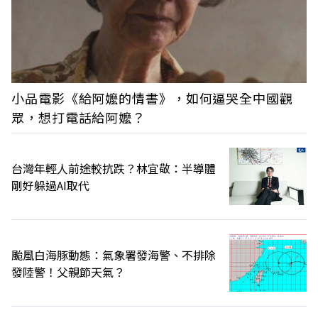
小品電影《給阿嬤的情書》，如何逼哭全中國觀
眾，想打電話給阿嬤？
台灣年輕人前途較抗跌？林宜敬：半導體
剛好躲過AI取代
颱風白海豚動態：氣象署發海警、不排除
發陸警！父親節天氣？