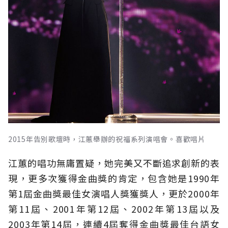
2015年告別歌壇時，江蕙舉辦的祝福系列演唱會。喜歡唱片
江蕙的唱功無庸置疑，她完美又不斷追求創新的表
現，更多次獲得金曲獎的肯定，包含她是1990年
第1屆金曲獎最佳女演唱人獎獲獎人，更於2000年
第11屆、2001年第12屆、2002年第13屆以及
2003年第14屆，連續4屆奪得金曲獎最佳台語女