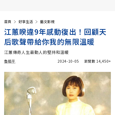
首頁
好享生活
藝文影視
江蕙睽違9年感動復出！回顧天
后歌聲帶給你我的無限溫暖
江蕙傳奇人生最動人的堅持和溫暖
魯皓平
2024-10-05
瀏覽數
14,450+