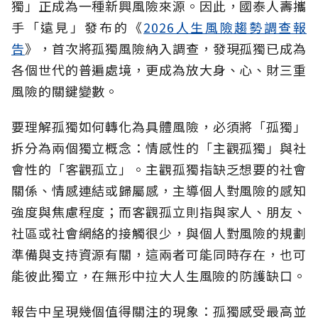
獨」正成為一種新興風險來源。因此，國泰人壽攜
手「遠見」發布的《
2026人生風險趨勢調查報
告
》，首次將孤獨風險納入調查，發現孤獨已成為
各個世代的普遍處境，更成為放大身、心、財三重
風險的關鍵變數。
要理解孤獨如何轉化為具體風險，必須將「孤獨」
拆分為兩個獨立概念：情感性的「主觀孤獨」與社
會性的「客觀孤立」。主觀孤獨指缺乏想要的社會
關係、情感連結或歸屬感，主導個人對風險的感知
強度與焦慮程度；而客觀孤立則指與家人、朋友、
社區或社會網絡的接觸很少，與個人對風險的規劃
準備與支持資源有關，這兩者可能同時存在，也可
能彼此獨立，在無形中拉大人生風險的防護缺口。
報告中呈現幾個值得關注的現象：孤獨感受最高並