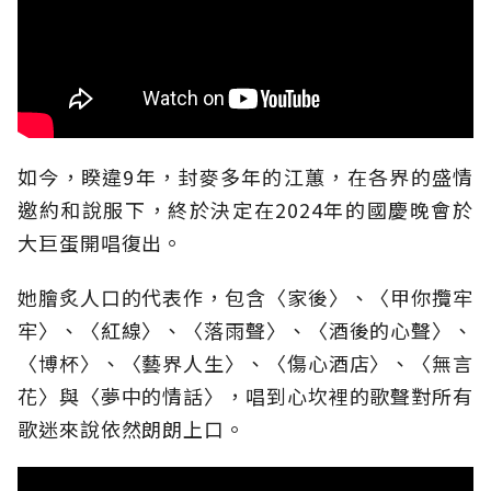
如今，睽違9年，封麥多年的江蕙，在各界的盛情
邀約和說服下，終於決定在2024年的國慶晚會於
大巨蛋開唱復出。
她膾炙人口的代表作，包含〈家後〉、〈甲你攬牢
牢〉、〈紅線〉、〈落雨聲〉、〈酒後的心聲〉、
〈博杯〉、〈藝界人生〉、〈傷心酒店〉、〈無言
花〉與〈夢中的情話〉，唱到心坎裡的歌聲對所有
歌迷來說依然朗朗上口。