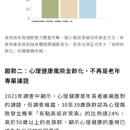
長照成本與通膨壓力雙重夾擊，國人風險意識迎來黃金交叉。財
務焦慮首度超越身體健康躍居首位，宣告台灣正式步入「長照財
務化」的關鍵轉折期。
趨勢二：心理健康風險全齡化，不再是老年
專屬議題
2021年調查中顯示，心理健康是年長者最需面對
的課題，但調查揭露，30至39歲族群認為心理風
險發生機率「有點高或非常高」的比例達24%，
高於50歲以上的各族群，顯示心理健康的重視已