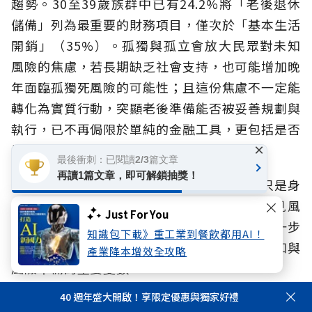
趨勢。30至39歲族群中已有24.2%將「老後退休
儲備」列為最重要的財務項目，僅次於「基本生活
開銷」（35%）。孤獨與孤立會放大民眾對未知
風險的焦慮，若長期缺乏社會支持，也可能增加晚
年面臨孤獨死風險的可能性；且這份焦慮不一定能
轉化為實質行動，突顯老後準備能否被妥善規劃與
執行，已不再侷限於單純的金融工具，更包括是否
×
擁有足夠的社會支持與連結。
最後衝刺：已閱讀2/3篇文章
再讀1篇文章，即可解鎖抽獎！
從四大趨勢可以發現，影響人生風險的，不只是身
體、心理或財務本身，而是民眾能否及早看見風
Just For You
險、並將風險意識轉為準備行動。本次調查進一步
知識包下載》重工業到餐飲都用AI！
發現，主觀孤獨與客觀孤立，正是影響風險認知與
產業降本增效全攻略
風險準備的重要變數。
40 週年盛大開啟！享限定優惠與獨家好禮