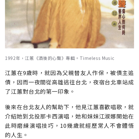
1992年，江蕙《酒後的心聲》專輯。Timeless Music
江蕙在9歲時，就因為父親替友人作保，被債主追
債，因而一夜間從高雄逃往台北，夜宿台北車站成
了江蕙對台北的第一印象。
後來在台北友人的幫助下，他見江蕙喜歡唱歌，就
介紹她到北投那卡西演唱，她和妹妹江淑娜開始在
此時磨練演唱技巧，10幾歲就經歷常人不會體悟
的人生。