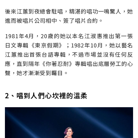
後來江蕙到夜總會駐唱，精湛的唱功一鳴驚人，她
進而被唱片公司相中、簽了唱片合約。
1981年4月，20歲的她以本名江淑惠推出第一張
日文專輯《東京假期》；1982年10月，她以藝名
江蕙推出首張台語專輯，不過市場並沒有任何反
應，直到隔年《你著忍耐》專輯唱出底層勞工的心
聲，她才漸漸受到矚目。
2、唱到人們心坎裡的溫柔