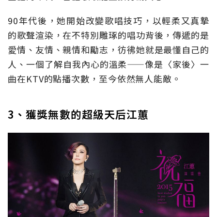
90年代後，她開始改變歌唱技巧，以輕柔又真摯
的歌聲渲染，在不特別雕琢的唱功背後，傳遞的是
愛情、友情、親情和勵志，彷彿她就是最懂自己的
人、一個了解自我內心的溫柔——像是〈家後〉一
曲在KTV的點播次數，至今依然無人能敵。
3、獲獎無數的超級天后江蕙