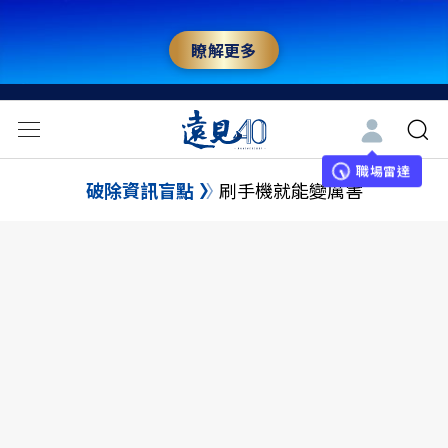
瞭解更多
職場雷達
破除資訊盲點
刷手機就能變厲害