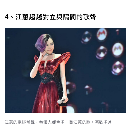
4、江蕙超越對立與隔閡的歌聲
江蕙的歌迷常說，每個人都會唱一首江蕙的歌。喜歡唱片