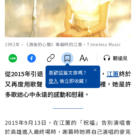
1992年，《酒後的心聲》專輯時的江蕙。Timeless Music
聽遠見
喜歡這篇文章嗎 ?
從2015年引退、到2024年正式復出，
江蕙
終於
登入
後立即收藏 !
又再度用歌聲，唱進每個人的心坎裡，她是許
多歌迷心中永遠的感動和慰藉。
2015年9月13日，在江蕙的「祝福」告別演唱會
於高雄進入最終場時，謝幕時她將自己演唱的麥克