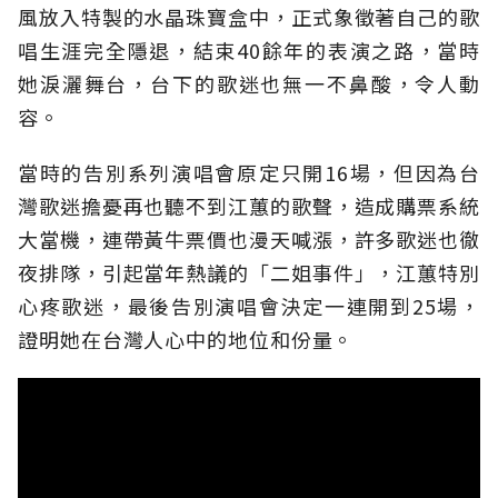
風放入特製的水晶珠寶盒中，正式象徵著自己的歌
唱生涯完全隱退，結束40餘年的表演之路，當時
她淚灑舞台，台下的歌迷也無一不鼻酸，令人動
容。
當時的告別系列演唱會原定只開16場，但因為台
灣歌迷擔憂再也聽不到江蕙的歌聲，造成購票系統
大當機，連帶黃牛票價也漫天喊漲，許多歌迷也徹
夜排隊，引起當年熱議的「二姐事件」，江蕙特別
心疼歌迷，最後告別演唱會決定一連開到25場，
證明她在台灣人心中的地位和份量。