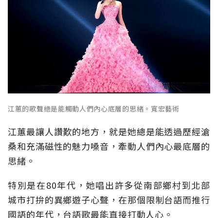
江蕙的歌聲總是能觸動人們內心底層的思緒。寬宏藝術
江蕙最讓人讚歎的地方，就是她總是能透過歷經滄
桑和充滿磁性的魅力嗓音，牽動人們內心最底層的
思緒。
特別是在80年代，她唱出許多從南部鄉村到北部
城市打拚的異鄉遊子心聲，在那個限制台語而推行
國語的年代，台語歌最能直接打動人心。