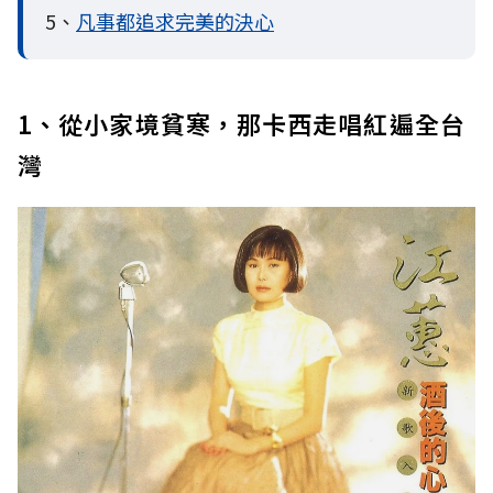
5、
凡事都追求完美的決心
1、從小家境貧寒，那卡西走唱紅遍全台
灣