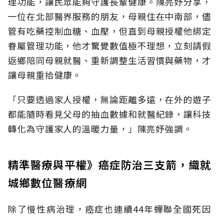
理功能，讓民眾能夠守護長輩健康。陳亮妤分享，
一位在北部醫界服務的朋友，母親住在中南部，儘
管有吃藥控制血糖、血壓，但直到母親授權他綁定
眷屬管理功能，他才驚覺數值極不理想，立刻請假
返鄉陪同母親就醫、重新調整生活習慣與藥物，才
讓母親重拾健康。
「只要透過家人授權，無論距離多遠，在外的遊子
都能隨時看見父母的抽血數據和就醫紀錄，讓科技
轉化為守護家人的溫暖力量，」陳亮妤強調。
精準醫療與平權》癌症防治三支箭，織就
城鄉數位醫療網
除了慢性病治理，癌症也連續44年蟬聯全國死因