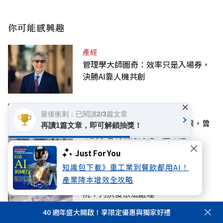
你可能感興趣
產經
管理學大師圖奇：效率只是入場券，
決勝AI靠人機共創
×
話題
最後衝刺：已閱讀2/3篇文章
緬懷高希均教授》一張單程機票，曾
再讀1篇文章，即可解鎖抽獎！
改變了眷村出身的他一生命運
Just For You
知識包下載》重工業到餐飲都用AI！
話題
產業降本增效全攻略
停砍年金若違憲，要追回差額？政
院：判決後依法處理
40 週年盛大開啟！享限定優惠與獨家好禮