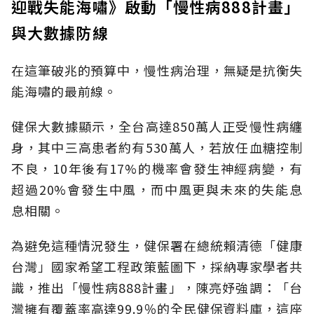
迎戰失能海嘯》啟動「慢性病888計畫」
與大數據防線
在這筆破兆的預算中，慢性病治理，無疑是抗衡失
能海嘯的最前線。
健保大數據顯示，全台高達850萬人正受慢性病纏
身，其中三高患者約有530萬人，若放任血糖控制
不良，10年後有17%的機率會發生神經病變，有
超過20%會發生中風，而中風更與未來的失能息
息相關。
為避免這種情況發生，健保署在總統賴清德「健康
台灣」國家希望工程政策藍圖下，採納專家學者共
識，推出「慢性病888計畫」，陳亮妤強調：「台
灣擁有覆蓋率高達99.9％的全民健保資料庫，這座