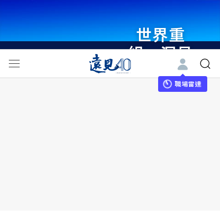
世界重
組・洞見
未來 與
世界領袖
職場雷達
同行