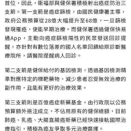
首位，因此，衛福部與健保署積極射出癌症防治三
支箭。第一支箭是癌症篩檢，由國民健康署主導，
政府公務預算從28億大幅提升至68億，一旦篩檢
發現罹癌，便能早期治療。而健保署透過健保快易
通App，主動向癌症篩檢陽性的民眾發送回診提
醒，亦針對有數位落差的國人名單回饋給原診斷醫
療院所，請醫院提醒病人回診。
第二支箭是健保給付的基因檢測，透過基因檢測精
準對應特定的標靶藥物，減少患者忍受無效治療的
副作用，且能有更好的治療效果。
第三支箭則是百億癌症新藥基金，由行政院以公務
預算額外挹注成立，不佔用原有的健保總額，目前
肺癌、乳癌、大腸直腸癌新藥已經快速接軌國際治
療指引，積極為癌友爭取多元治療選擇。