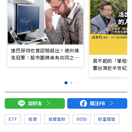
連巴菲特也曾認賠殺出！德州撲
克冠軍：股市跟牌桌有共同之
買不起的「單程機
處，「歷史價位」是一種迷思
響台灣近半世紀思
加好友
關注FB
ETF
投資
投資理財
0050
財富管理