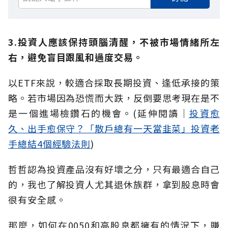
3.投資人應該保持頭腦清醒，不被市場情緒所左
右，避免盲目跟風和過度交易。
以ETF來說，較適合採取長期投資、逢低承接的策
略。若市場因為恐慌而大跌，反倒要思考現在是不
是一個進場檢鑽石的機會。(延伸閱讀│
投資愈
久、出手愈保守？「散戶總有一天當韭菜」投資老
手總結4個經驗法則
)
哲哲認為投資產品沒有好壞之分，只有最適合自己
的，我也了解投資人尤其退休族群，拿到股息時會
很有安全感。
那麼，如何在0050和高股息都擁有的情況下，賺