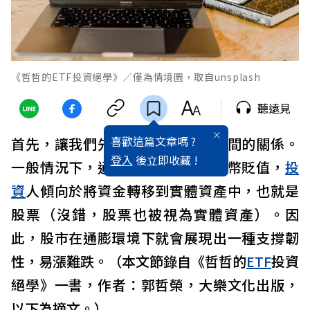
《哲哲的ETF投資絕學》／僅為情境圖，取自unsplash
聽遠見
喜歡這篇文章嗎 ?
首先，讓我們先了解通膨與股市之間的關係。
登入
後立即收藏 !
一般情況下，通膨的上升會導致貨幣貶值，
投
資
人傾向於將資金轉移到實體資產中，也就是
股票（沒錯，股票也被視為實體資產）。因
此，股市在通膨環境下就會展現出一種支撐韌
性，易漲難跌。（本文節錄自《哲哲的
ETF
投資
絕學》一書，作者：郭哲榮，大樂文化出版，
以下為摘文。）