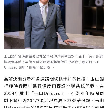
玉山銀行資深副總經理林榮華發現消費者面對「滿手卡片」的選
擇疲勞痛點，率領團隊耗時近兩年進行田野調查，致力以 玉山
Unicard 讓刷卡體驗化繁為簡 。
為解決消費者在各通路間切換卡片的困擾，玉山銀
行耗時近兩年進行深度田野調查與系統開發，在
2024年推出「玉山Unicard」，不到兩年時間便
創下發行近200萬張亮眼成績。林榮華強調，玉山
Unicard最大的特色就是打破過去由銀行單方面制