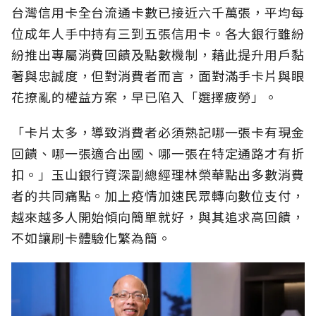
台灣信用卡全台流通卡數已接近六千萬張，平均每
位成年人手中持有三到五張信用卡。各大銀行雖紛
紛推出專屬消費回饋及點數機制，藉此提升用戶黏
著與忠誠度，但對消費者而言，面對滿手卡片與眼
花撩亂的權益方案，早已陷入「選擇疲勞」。
「卡片太多，導致消費者必須熟記哪一張卡有現金
回饋、哪一張適合出國、哪一張在特定通路才有折
扣。」玉山銀行資深副總經理林榮華點出多數消費
者的共同痛點。加上疫情加速民眾轉向數位支付，
越來越多人開始傾向簡單就好，與其追求高回饋，
不如讓刷卡體驗化繁為簡。