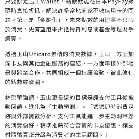
只要綁定玉山Wallet，點數就能在日本PayPay掃
碼時直接折抵，解決許多當地商家不收信用卡的問
題。第三是「金融化」，未來點數的用途將不只限
於消費，更有望用來折抵房貸利息或基金等理財手
續費。
透過玉山Unicard累積的消費數據，玉山一方面加
深卡友與其他金融服務的連結，一方面串接外部場
景與跨業合作，共同組成一個持續流動、彼此強化
的點數經濟圈。
林榮華強調，玉山更長遠的目標是讓支付工具從被
動回饋，進化為「主動預測」。「透過即時消費足
跡與外部變數分析，支付工具能進一步主動洞察您
的消費偏好，精準推薦符合習慣的卡友優惠，讓支
付體驗真正升級為消費者的生活顧問。」