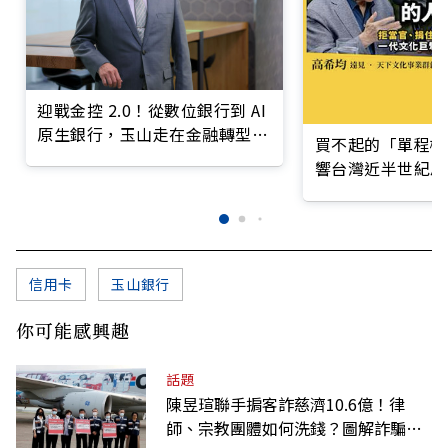
迎戰金控 2.0！從數位銀行到 AI
原生銀行，玉山走在金融轉型最
買不起的「單程機
前線
響台灣近半世紀思
信用卡
玉山銀行
你可能感興趣
話題
陳昱瑄聯手掮客詐慈濟10.6億！律
師、宗教團體如何洗錢？圖解詐騙關