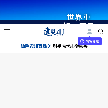
世界重
組・洞見
未來 與
世界領袖
職場雷達
破除資訊盲點
刷手機就能變厲害
同行