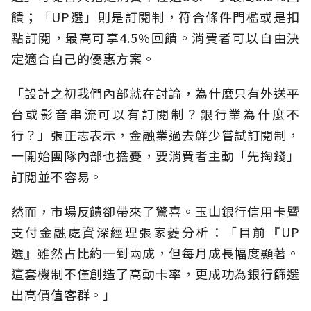
饋；「UP選」則是訂閱制，符合條件門檻或是扣
點訂閱，最高可享4.5%回饋。消費者可以自由決
定適合自己的優惠方案。
「設計之初我們內部就在討論，為什麼只有外送平
台或影音串流可以有訂閱制？銀行業為什麼不
行？」張正志表示，金融業過去鮮少嘗試訂閱制，
一開始團隊內部也擔憂，要消費者主動「先掏錢」
訂閱並不容易。
然而，市場反饋卻帶來了驚喜。玉山銀行信用卡暨
支付金融處資深經理張家菱分析：「目前『UP
選』雖然占比約一到兩成，但每月成長幅度顯著。
這套機制不僅創造了高動卡率，更成功為銀行篩選
出高價值客群。」