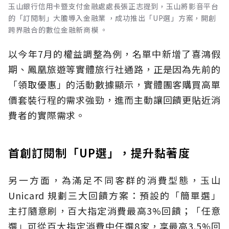
玉山銀行信用卡暨支付金融處處長張正志提到，玉山將影音平台
的「訂閱制」大膽導入金融業 ，成功推出「UP選」方案，開創
跨界融合的數位金融新商模 。
以今年7月的權益調整為例，名單中新增了喜鴻假
期、鳳凰旅遊等實體旅行社通路，正是因為先前的
「領取優惠」的活動數據顯示，實體團客購買高單
價套裝行程的需求強勁，進而主動讓回饋更貼近消
費者的實際需求。
首創訂閱制「UP選」，提升黏著度
另一方面，為滿足不同客群的消費型態，玉山
Unicard 規劃三大回饋方案：預設的「簡單選」
主打隨意刷，百大指定消費最高3%回饋；「任意
選」可從百大指定消費中任選8家，享最高3.5%回