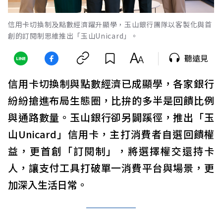
信用卡切換制及點數經濟躍升顯學，玉山銀行團隊以客製化與首
創的訂閱制思維推出「玉山Unicard」。
聽遠見
信用卡切換制與點數經濟已成顯學，各家銀行
紛紛搶進布局生態圈，比拚的多半是回饋比例
與通路數量。玉山銀行卻另闢蹊徑，推出「玉
山Unicard」信用卡，主打消費者自選回饋權
益，更首創「訂閱制」，將選擇權交還持卡
人，讓支付工具打破單一消費平台與場景，更
加深入生活日常。