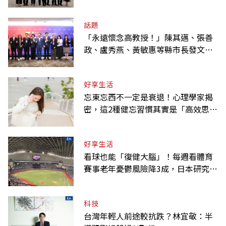
係網
話題
「永遠懷念高教授！」陳其邁、張善
政、盧秀燕、黃敏惠等縣市長發文弔
唁高希均
好享生活
忘東忘西不一定是衰退！心理學家揭
密，這2種健忘習慣其實是「高效思
考」的表現
好享生活
看球也能「復健大腦」！每週看體育
賽事老年憂鬱風險降3成，日本研究：
到現場效果更好
科技
台灣年輕人前途較抗跌？林宜敬：半