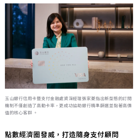
玉山銀行信用卡暨支付金融處資深經理張家菱指出新型態的訂閱
機制不僅創造了高動卡率，更成功協助銀行精準篩選並黏著高價
值的核心客群 。
點數經濟圈發威，打造隨身支付顧問