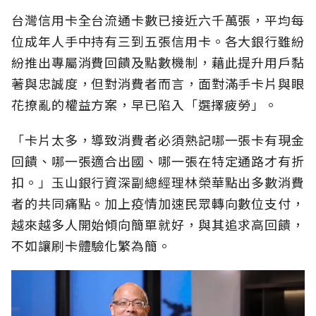
台灣信用卡全台流通卡數已接近六千萬張，平均每
位成年人手中持有三到五張信用卡。各大銀行雖紛
紛推出專屬消費回饋及點數機制，藉此提升用戶黏
著與忠誠度，但對消費者而言，面對滿手卡片與眼
花撩亂的權益方案，早已陷入「選擇疲勞」。
「卡片太多，導致消費者必須熟記哪一張卡有現金
回饋、哪一張適合出國、哪一張在特定通路才有折
扣。」玉山銀行資深副總經理林榮華點出多數消費
者的共同痛點。加上疫情加速民眾轉向數位支付，
越來越多人開始傾向簡單就好，與其追求高回饋，
不如讓刷卡體驗化繁為簡。