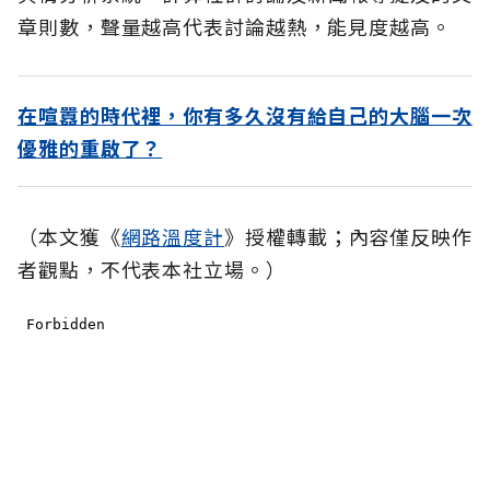
章則數，聲量越高代表討論越熱，能見度越高。
在喧囂的時代裡，你有多久沒有給自己的大腦一次
優雅的重啟了？
（本文獲《
網路溫度計
》授權轉載；內容僅反映作
者觀點，不代表本社立場。）