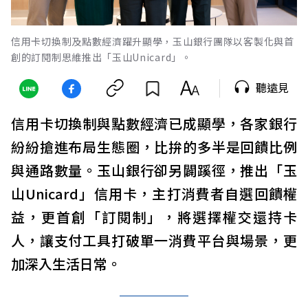
信用卡切換制及點數經濟躍升顯學，玉山銀行團隊以客製化與首
創的訂閱制思維推出「玉山Unicard」。
聽遠見
信用卡切換制與點數經濟已成顯學，各家銀行
紛紛搶進布局生態圈，比拚的多半是回饋比例
與通路數量。玉山銀行卻另闢蹊徑，推出「玉
山Unicard」信用卡，主打消費者自選回饋權
益，更首創「訂閱制」，將選擇權交還持卡
人，讓支付工具打破單一消費平台與場景，更
加深入生活日常。