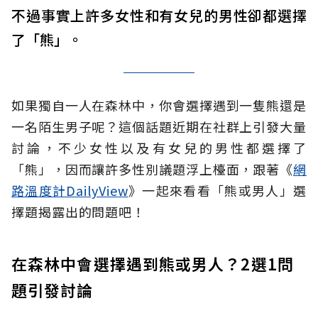
不過事實上許多女性和有女兒的男性卻都選擇
了「熊」。
如果獨自一人在森林中，你會選擇遇到一隻熊還是
一名陌生男子呢？這個話題近期在社群上引發大量
討論，不少女性以及有女兒的男性都選擇了
「熊」，因而讓許多性別議題浮上檯面，跟著《
網
路溫度計DailyView
》一起來看看「熊或男人」選
擇題揭露出的問題吧！
在森林中會選擇遇到熊或男人？2選1問
題引發討論