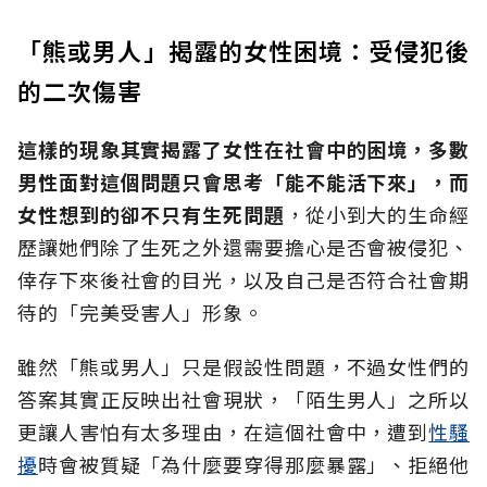
「熊或男人」揭露的女性困境：受侵犯後
的二次傷害
這樣的現象其實揭露了女性在社會中的困境，多數
男性面對這個問題只會思考「能不能活下來」，而
女性想到的卻不只有生死問題
，從小到大的生命經
歷讓她們除了生死之外還需要擔心是否會被侵犯、
倖存下來後社會的目光，以及自己是否符合社會期
待的「完美受害人」形象。
雖然「熊或男人」只是假設性問題，不過女性們的
答案其實正反映出社會現狀，「陌生男人」之所以
更讓人害怕有太多理由，在這個社會中，遭到
性騷
擾
時會被質疑「為什麼要穿得那麼暴露」、拒絕他