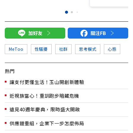
加好友
關注FB
MeToo
性騷擾
社群
思考模式
心態
熱門
讓支付更懂生活！玉山開創新體驗
近視族當心！重訓跑步暗藏危機
遠見40週年慶典，限時盛大開啟
供應鏈重組，企業下一步怎麼佈局