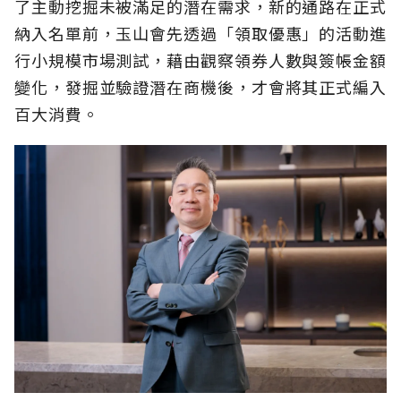
了主動挖掘未被滿足的潛在需求，新的通路在正式
納入名單前，玉山會先透過「領取優惠」的活動進
行小規模市場測試，藉由觀察領券人數與簽帳金額
變化，發掘並驗證潛在商機後，才會將其正式編入
百大消費。