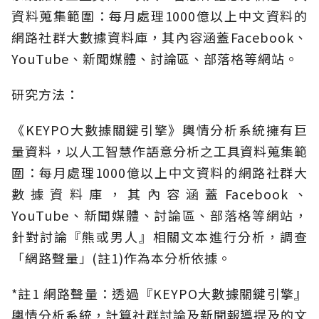
資料蒐集範圍：每月處理1000億以上中文資料的
網路社群大數據資料庫，其內容涵蓋Facebook、
YouTube、新聞媒體、討論區、部落格等網站。
研究方法：
《KEYPO大數據關鍵引擎》輿情分析系統擁有巨
量資料，以人工智慧作語意分析之工具資料蒐集範
圍：每月處理1000億以上中文資料的網路社群大
數據資料庫，其內容涵蓋Facebook、
YouTube、新聞媒體、討論區、部落格等網站，
針對討論『熊或男人』相關文本進行分析，調查
「網路聲量」(註1)作為本分析依據。
*註1 網路聲量：透過『KEYPO大數據關鍵引擎』
輿情分析系統，計算社群討論及新聞報導提及的文