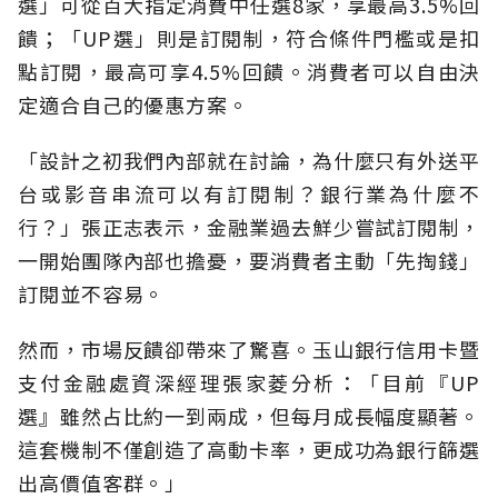
選」可從百大指定消費中任選8家，享最高3.5%回
饋；「UP選」則是訂閱制，符合條件門檻或是扣
點訂閱，最高可享4.5%回饋。消費者可以自由決
定適合自己的優惠方案。
「設計之初我們內部就在討論，為什麼只有外送平
台或影音串流可以有訂閱制？銀行業為什麼不
行？」張正志表示，金融業過去鮮少嘗試訂閱制，
一開始團隊內部也擔憂，要消費者主動「先掏錢」
訂閱並不容易。
然而，市場反饋卻帶來了驚喜。玉山銀行信用卡暨
支付金融處資深經理張家菱分析：「目前『UP
選』雖然占比約一到兩成，但每月成長幅度顯著。
這套機制不僅創造了高動卡率，更成功為銀行篩選
出高價值客群。」