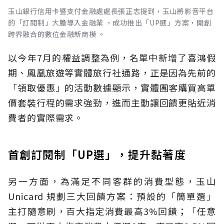
玉山銀行信用卡暨支付金融處處長張正志提到，玉山將影音平台
的「訂閱制」大膽導入金融業 ，成功推出「UP選」方案，開創
跨界融合的數位金融新商模 。
以今年7月的權益調整為例，名單中新增了喜鴻假
期、鳳凰旅遊等實體旅行社通路，正是因為先前的
「領取優惠」的活動數據顯示，實體團客購買高單
價套裝行程的需求強勁，進而主動讓回饋更貼近消
費者的實際需求。
首創訂閱制「UP選」，提升黏著度
另一方面，為滿足不同客群的消費型態，玉山
Unicard 規劃三大回饋方案：預設的「簡單選」
主打隨意刷，百大指定消費最高3%回饋；「任意