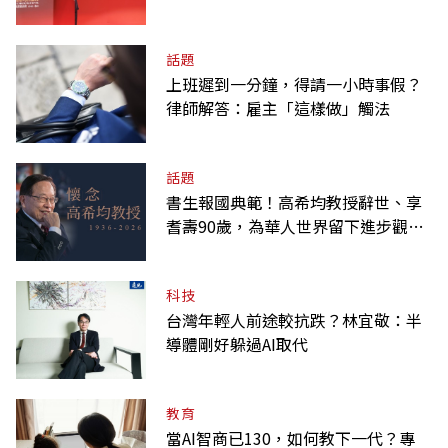
話題
上班遲到一分鐘，得請一小時事假？
律師解答：雇主「這樣做」觸法
話題
書生報國典範！高希均教授辭世、享
耆壽90歲，為華人世界留下進步觀念
的精神遺產
科技
台灣年輕人前途較抗跌？林宜敬：半
導體剛好躲過AI取代
教育
當AI智商已130，如何教下一代？專