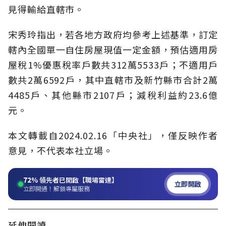
見得輸給直轄市。
宋秀玲指出，若各地方政府均參考上述基準，訂定
轄內全國單一自住房屋現值一定金額，預估適用房
屋稅1%優惠稅率戶數共312萬5533戶；不適用戶
數共2萬6592戶，其中直轄市及新竹縣市合計2萬
4485戶、其他縣市2107戶；減稅利益約23.6億
元。
本文轉載自2024.02.16「中央社」，僅反映作者
意見，不代表本社立場。
72%
領先者已開啟【職場雷達】
立即開啟
立即開通！解鎖專屬服務
延伸閱讀