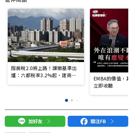
囤房稅2.0將上路！課徵基準出
爐：六都稅率3.2%起、建商餘
EMBA的價值，
屋最高4.8%
立即收聽
加好友
關注FB