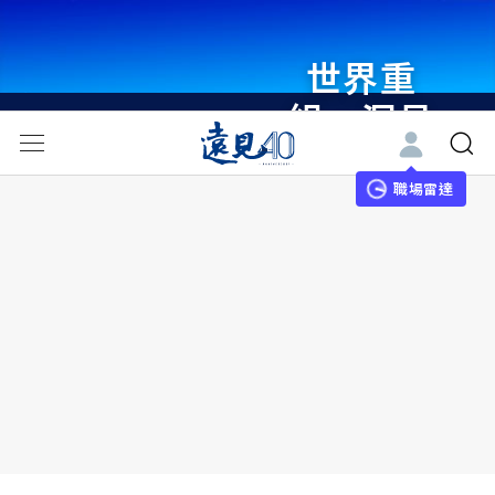
世界重
組・洞見
未來 與
世界領袖
職場雷達
同行