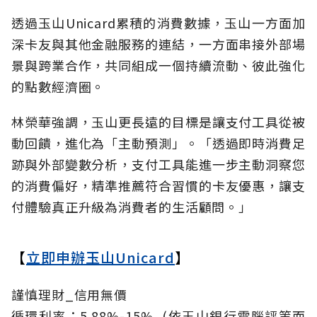
透過玉山Unicard累積的消費數據，玉山一方面加
深卡友與其他金融服務的連結，一方面串接外部場
景與跨業合作，共同組成一個持續流動、彼此強化
的點數經濟圈。
林榮華強調，玉山更長遠的目標是讓支付工具從被
動回饋，進化為「主動預測」。「透過即時消費足
跡與外部變數分析，支付工具能進一步主動洞察您
的消費偏好，精準推薦符合習慣的卡友優惠，讓支
付體驗真正升級為消費者的生活顧問。」
【
立即申辦玉山Unicard
】
謹慎理財_信用無價
循環利率：5.88%-15%_(依玉山銀行電腦評等而