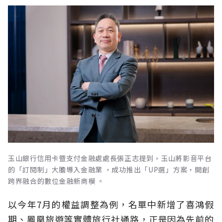
玉山銀行信用卡暨支付金融處處長張正志提到，玉山將影音平台
的「訂閱制」大膽導入金融業 ，成功推出「UP選」方案，開創
跨界融合的數位金融新商模 。
以今年7月的權益調整為例，名單中新增了喜鴻假
期、鳳凰旅遊等實體旅行社通路，正是因為先前的