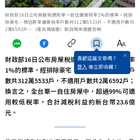
財政部16日公布房屋稅適用單一自住優惠稅率1%的標準，經排
除豪宅，預估將享優惠稅率戶數共312萬5533戶，不適用戶數共
2萬6592戶。（僅為情境圖）取自陶朱隱園官網
喜歡這篇文章嗎 ?
財政部16日公布房屋稅適用單一自住優惠稅率
登入
後立即收藏 !
1%的標準，經排除豪宅，預估將享優惠稅率戶
數共312萬5533戶，不適用戶數共2萬6592戶；
換言之，全台單一自住房屋中，超過99%可適
用較低稅率，合計減稅利益約新台幣23.6億
元。