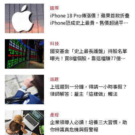
國際
iPhone 18 Pro傳漲價！蘋果首款折疊
iPhone恐成史上最貴，售價超過平均
月薪
科技
國安基金「史上最長護盤」持股名單
曝光！買8檔個股，靠這檔賺77億最
多
話題
上班遲到一分鐘，得請一小時事假？
律師解答：雇主「這樣做」觸法
產經
企業領導人必讀！培養三大習慣，助
你辨識真危機與假警報