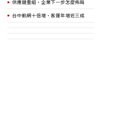
供應鏈重組，企業下一步怎麼佈局
台中航網十倍增、客運年增近三成
員工為何
長榮航罷工開票變卦！工
高
績大發，
會：開放非會員投票，延至
位