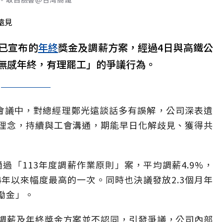
遠見
已宣布的
年終
獎金及調薪方案，經過4日與高鐵公
無感年終，有理罷工」的爭議行為。
會議中，對總經理鄭光遠談話多有誤解，公司深表遺
理念，持續與工會溝通，期能早日化解歧見、獲得共
通過「113年度調薪作業原則」案，平均調薪4.9%，
4年以來幅度最高的一次。同時也決議發放2.3個月年
激勵金」。
調薪及年終獎金方案並不認同，引發爭議，公司內部