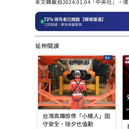
本文轉載自2024.01.04「中央社
72%
領先者已開啟【職場雷達】
立即開通！解鎖專屬服務
延伸閱讀
台灣高鐵檢修「小橘人」固
守安全，除夕也值勤