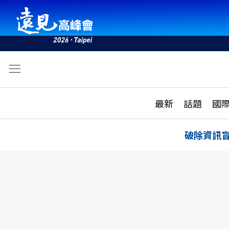
文
最新
最新
話題
國
雜誌目錄
活動
話題
AI
破除資訊
學堂
專題報導
科技
教育
遠見ON AIR
影音
合作