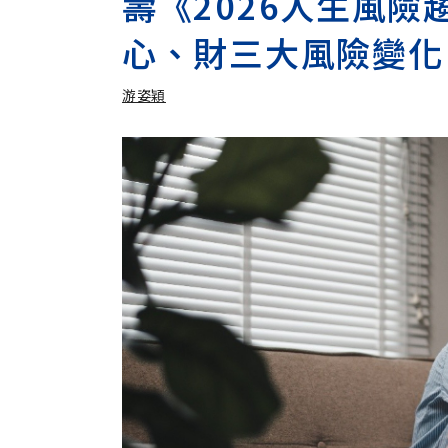
壽《2026人生風
心、財三大風險變化
游姿穎
加入追蹤
游姿穎