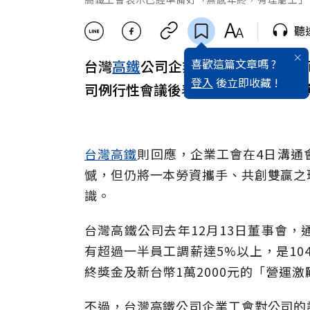
聽
喜歡這篇文章嗎 ?
台灣
高鐵
公司企業工會不滿高鐵公司
登入
後立即收藏 !
司例行性會議後表示，已經準備好「
台灣高鐵
則回應，企業工會在4日溝通
憾，但仍將一本勞資攜手、共創雙贏之
識。
台灣高鐵公司去年12月13日董事會，
有超過一半員工調薪達5%以上，是10
終獎金及新台幣1萬2000元的「營運
不過，台灣高鐵公司企業工會對公司的