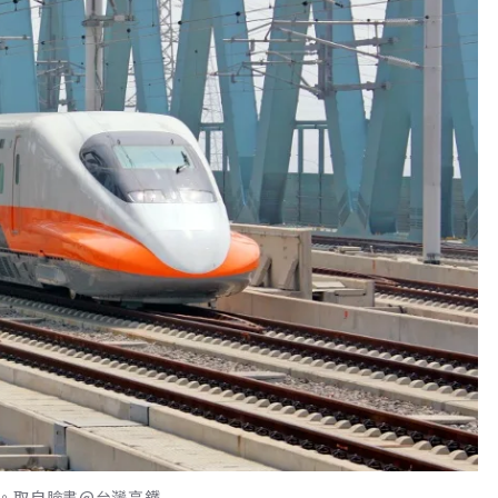
。取自臉書@台灣高鐵