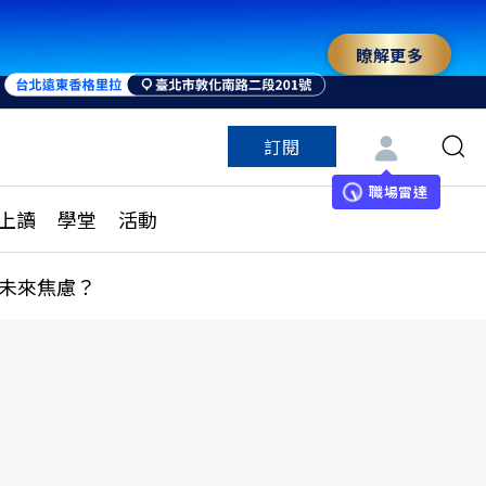
瞭解更多
訂閱
特色頻道
訂閱
見線上讀
ESG遠見
職場雷達
上讀
學堂
活動
多訂閱方案
城市學
刊購買
健康遠見
未來焦慮？
子報訂閱
華人精英論壇
享知識包
領導影響力學院