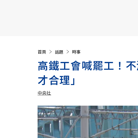
【遠見40週年慶】訂《遠見》贈實用家電3選1+暢銷好
首頁
話題
時事
高鐵工會喊罷工！不
才合理」
中央社
加入追蹤
中央社