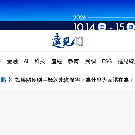
章
特輯
文章
大學升學、職涯攻略
遠
際
金融
AI
科技
產經
教育
民調
ESG
遠見線
國際
更
縣市施政調查全解析
金融
單
民調
盲點
如果隨便刷手機就能變厲害，為什麼大家還在為了
產經
電
好享生活
獨
專欄