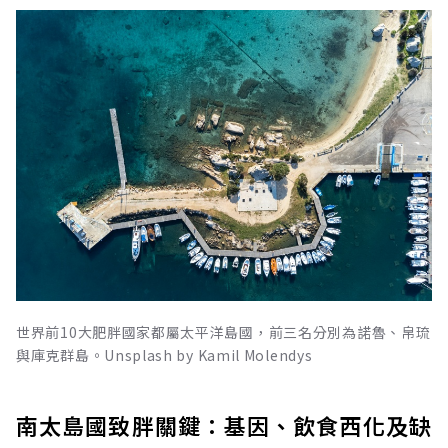
世界前10大肥胖國家都屬太平洋島國，前三名分別為諾魯、帛琉
與庫克群島。Unsplash by Kamil Molendys
南太島國致胖關鍵：基因、飲食西化及缺