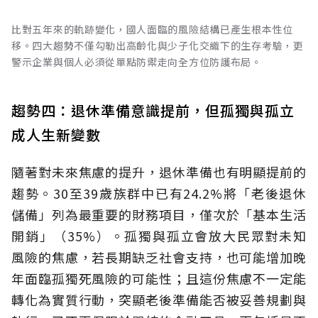
比對五年來的軌跡變化，國人面臨的風險結構已產生根本性位
移。四大趨勢不僅勾勒出高齡化與少子化交織下的生存考驗，更
警示企業與個人必須從單點防禦走向全方位防護布局。
趨勢四：退休準備意識提前，但孤獨與孤立
成人生新變數
隨著對未來焦慮的提升，退休準備也有明顯提前的
趨勢。30至39歲族群中已有24.2%將「老後退休
儲備」列為最重要的財務項目，僅次於「基本生活
開銷」（35%）。孤獨與孤立會放大民眾對未知
風險的焦慮，若長期缺乏社會支持，也可能增加晚
年面臨孤獨死風險的可能性；且這份焦慮不一定能
轉化為實質行動，突顯老後準備能否被妥善規劃與