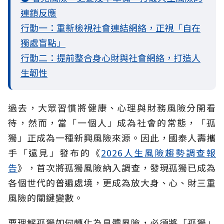
連鎖反應
行動一：重新檢視社會連結網絡，正視「自在
獨處盲點」
行動二：提前整合身心財與社會網絡，打造人
生韌性
過去，大眾習慣將健康、心理與財務風險分開看
待，然而，當「一個人」成為社會的常態，「孤
獨」正成為一種新興風險來源。因此，國泰人壽攜
手「遠見」發布的《
2026人生風險趨勢調查報
告
》，首次將孤獨風險納入調查，發現孤獨已成為
各個世代的普遍處境，更成為放大身、心、財三重
風險的關鍵變數。
要理解孤獨如何轉化為具體風險，必須將「孤獨」