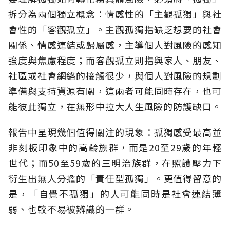
拆分為兩個獨立概念：情感性的「主觀孤獨」與社
會性的「客觀孤立」。主觀孤獨指缺乏想要的社會
關係、情感連結或歸屬感，主導個人對風險的感知
強度與焦慮程度；而客觀孤立則指與家人、朋友、
社區或社會網絡的接觸很少，與個人對風險的規劃
準備與支持資源有關，這兩者可能同時存在，也可
能彼此獨立，在無形中拉大人生風險的防護缺口。
報告中呈現幾個值得關注的現象：孤獨感受最高並
非刻板印象中的高齡族群，而是20至29歲的年輕
世代；而50至59歲的三明治族群，在照護壓力下
衍生出無人分擔的「責任型孤獨」。更值得留意的
是，「自覺不孤獨」的人可能同時是社會連結薄
弱、也較不易被辨識的一群。