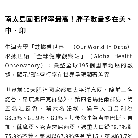
南太島國肥胖率最高！胖子數最多在美、
中、印
牛津大學「數據看世界」（Our World In Data）
根據世衛「全球健康觀察站」（Global Health
Observatory），彙整全球195個國家地區的數
據，顯示肥胖盛行率在世界呈現顯著差異。
世界前10大肥胖國家都屬太平洋島國，除前三名
諾魯、帛琉與庫克群島外，第四名馬紹爾群島、第
五名吐瓦魯、第六名紐埃，過重人口分別為
83.5%、81.9%、80%。其後依序為吉里巴斯、東
加、薩摩亞、密克羅尼西亞，過重人口從78.7%到
75.9%不等。美國以67.9%名列第15，英國63.7%