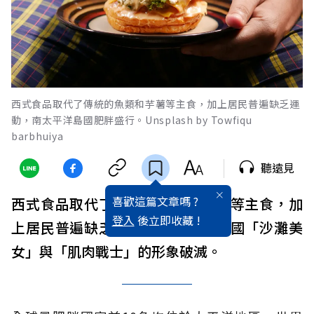
西式食品取代了傳統的魚類和芋薯等主食，加上居民普遍缺乏運
動，南太平洋島國肥胖盛行。Unsplash by Towfiqu
barbhuiya
聽遠見
喜歡這篇文章嗎 ?
西式食品取代了傳統的魚類和芋薯等主食，加
登入
後立即收藏 !
上居民普遍缺乏
運動
，南太平洋島國「沙灘美
女」與「肌肉戰士」的形象破滅。