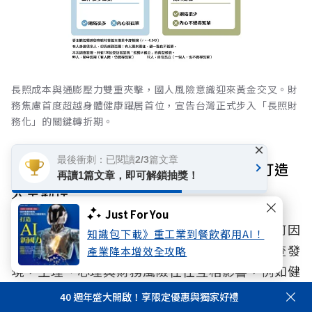
長照成本與通膨壓力雙重夾擊，國人風險意識迎來黃金交叉。財
務焦慮首度超越身體健康躍居首位，宣告台灣正式步入「長照財
務化」的關鍵轉折期。
×
最後衝刺：已閱讀2/3篇文章
行動二：提前整合身心財與社會網絡，打造
再讀1篇文章，即可解鎖抽獎！
人生韌性
Just For You
人生風險管理的關鍵，不在於風險發生後如何因
知識包下載》重工業到餐飲都用AI！
應，而在於風險發生前是否已做好準備。調查發
產業降本增效全攻略
現，生理、心理與財務風險往往互相影響，例如健
康惡化可能增加照護與醫療支出，財務壓力也可能
40 週年盛大開啟！享限定優惠與獨家好禮