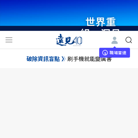
世界重
組・洞見
未來 與
世界領袖
職場雷達
破除資訊盲點
刷手機就能變厲害
同行