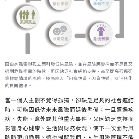
因自身孤獨與孤立而引發低估風險，並在風險應變準備不足且又
遇到危機衝擊的時候，更因缺乏社會網絡支撐，甚至提高孤獨死
等極端情境的風險，極易陷入「因病致貧、因貧致鬱」狀況惡化
的負向循環。
當一個人主觀不覺得孤獨，卻缺乏足夠的社會連結
時，可能因低估未來風險而延後準備；一旦遭遇疾
病、失能、意外或其他重大事件，又因缺乏支持而
影響身心健康、生活與財務狀況，使下一次面對風
險時更加脆弱。這也提醒我們，人生風險管理不能