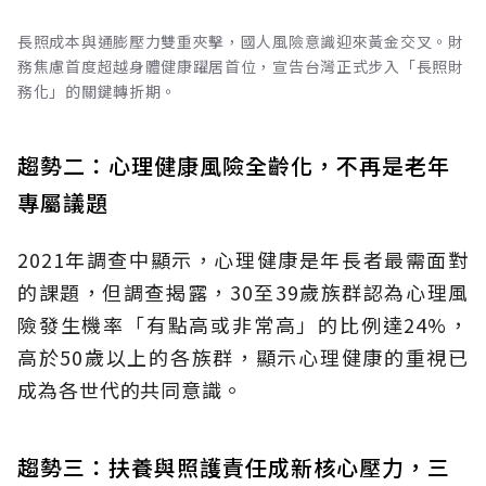
長照成本與通膨壓力雙重夾擊，國人風險意識迎來黃金交叉。財
務焦慮首度超越身體健康躍居首位，宣告台灣正式步入「長照財
務化」的關鍵轉折期。
趨勢二：心理健康風險全齡化，不再是老年
專屬議題
2021年調查中顯示，心理健康是年長者最需面對
的課題，但調查揭露，30至39歲族群認為心理風
險發生機率「有點高或非常高」的比例達24%，
高於50歲以上的各族群，顯示心理健康的重視已
成為各世代的共同意識。
趨勢三：扶養與照護責任成新核心壓力，三