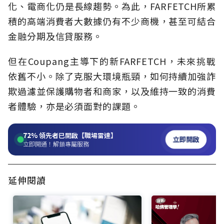
化、電商化仍是長線趨勢。為此，FARFETCH所累
積的高端消費者大數據仍有不少商機，甚至可結合
金融分期及信貸服務。
但在Coupang主導下的新FARFETCH，未來挑戰
依舊不小。除了克服大環境瓶頸，如何持續加強詐
欺過濾並保護購物者和商家，以及維持一致的消費
者體驗，亦是必須面對的課題。
72%
領先者已開啟【職場雷達】
立即開啟
立即開通！解鎖專屬服務
延伸閱讀