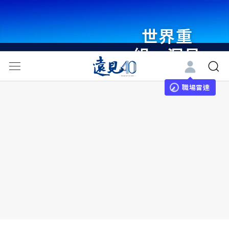
世界重
組・洞見
未來 與
世界領袖
職場雷達
同行