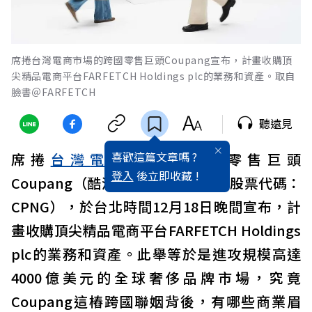
席捲台灣電商市場的跨國零售巨頭Coupang宣布，計畫收購頂
尖精品電商平台FARFETCH Holdings plc的業務和資產。取自
臉書＠FARFETCH
聽遠見
喜歡這篇文章嗎 ?
席捲
台灣
電商
市場的跨國零售巨頭
登入
後立即收藏 !
Coupang（酷澎，紐約證券交易所股票代碼：
CPNG），於台北時間12月18日晚間宣布，計
畫收購頂尖精品電商平台FARFETCH Holdings
plc的業務和資產。此舉等於是進攻規模高達
4000億美元的全球奢侈品牌市場，究竟
Coupang這樁跨國聯姻背後，有哪些商業眉