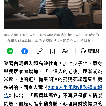
國泰人壽《2026人生風險趨勢調查報告》報告指出，新型態的
「孤獨與孤立風險」正悄悄侵蝕現代人的身心與財務韌性。
聽遠見
隨著台灣邁入超高齡社會，加上少子化、單身
與獨居家庭增加，「一個人的老後」逐漸成為
常態，也讓近年備受關注的孤獨死議題受到更
多討論。國泰人壽《
2026人生風險趨勢調查報
告
》指出，「孤獨與孤立」不再只是個人情感
問題，而是可能牽動身體、心理與財務健康的