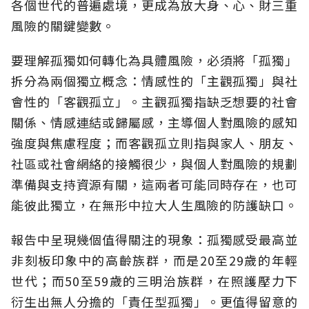
各個世代的普遍處境，更成為放大身、心、財三重
風險的關鍵變數。
要理解孤獨如何轉化為具體風險，必須將「孤獨」
拆分為兩個獨立概念：情感性的「主觀孤獨」與社
會性的「客觀孤立」。主觀孤獨指缺乏想要的社會
關係、情感連結或歸屬感，主導個人對風險的感知
強度與焦慮程度；而客觀孤立則指與家人、朋友、
社區或社會網絡的接觸很少，與個人對風險的規劃
準備與支持資源有關，這兩者可能同時存在，也可
能彼此獨立，在無形中拉大人生風險的防護缺口。
報告中呈現幾個值得關注的現象：孤獨感受最高並
非刻板印象中的高齡族群，而是20至29歲的年輕
世代；而50至59歲的三明治族群，在照護壓力下
衍生出無人分擔的「責任型孤獨」。更值得留意的