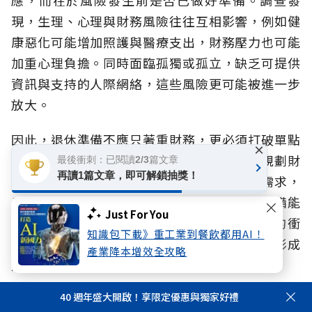
應，而在於風險發生前是否已做好準備。調查發
現，生理、心理與財務風險往往互相影響，例如健
康惡化可能增加照護與醫療支出，財務壓力也可能
加重心理負擔。同時面臨孤獨或孤立，缺乏可提供
資訊與支持的人際網絡，這些風險更可能被進一步
放大。
因此，退休準備不應只著重財務，更必須打破單點
×
防禦，而應提早啟動全方位規劃，除了持續規劃財
最後衝刺：已閱讀2/3篇文章
再讀1篇文章，即可解鎖抽獎！
務安排，也應同步思考健康管理、未來照護需求，
以及可提供支持的社會網絡。當不同面向的準備能
Just For You
及早展開，不僅有助於降低風險對生活造成的衝
知識包下載》重工業到餐飲都用AI！
擊，更能避免健康、生活與財務因缺乏支持而形成
產業降本增效全攻略
連鎖影響，提升面對不同人生階段挑戰的韌性。
40 週年盛大開啟！享限定優惠與獨家好禮
面對超高齡社會、少子化與家庭結構改變，人生風