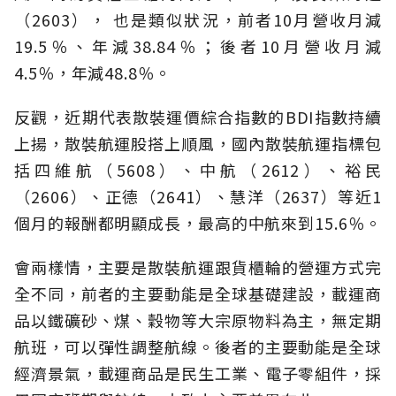
（2603）， 也是類似狀況，前者10月營收月減
19.5％、年減38.84％；後者10月營收月減
4.5％，年減48.8％。
反觀，近期代表散裝運價綜合指數的BDI指數持續
上揚，散裝航運股搭上順風，國內散裝航運指標包
括四維航（5608）、中航（2612）、裕民
（2606）、正德（2641）、慧洋（2637）等近1
個月的報酬都明顯成長，最高的中航來到15.6％。
會兩樣情，主要是散裝航運跟貨櫃輪的營運方式完
全不同，前者的主要動能是全球基礎建設，載運商
品以鐵礦砂、煤、穀物等大宗原物料為主，無定期
航班，可以彈性調整航線。後者的主要動能是全球
經濟景氣，載運商品是民生工業、電子零組件，採