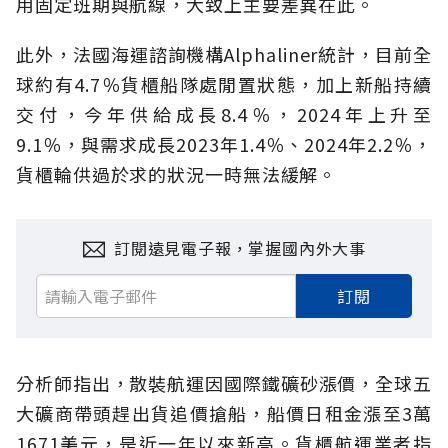
用固定班期與航線，大致上主要差異在此。
此外，法國海運諮詢機構Alphaliner統計，目前全
球約有4.7％貨櫃船隊處閒置狀態，加上新船持續
交付，今年供給成長8.4％，2024年上升至
9.1％，與需求成長2023年1.4％、2024年2.2％，
貨櫃輪供過於求的狀況一時無法緩解。
訂閱遠見電子報，掌握國內外大事
訂閱
分析師指出，散裝航運因國際鐵礦砂漲價，全球五
大礦商帶頭趕出貨追價搶船，船價日租金漲至3萬
1671美元，是近一年以來新高。貨櫃航運業者指