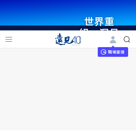
世界重
組・洞見
未來 與
世界領袖
職場雷達
同行