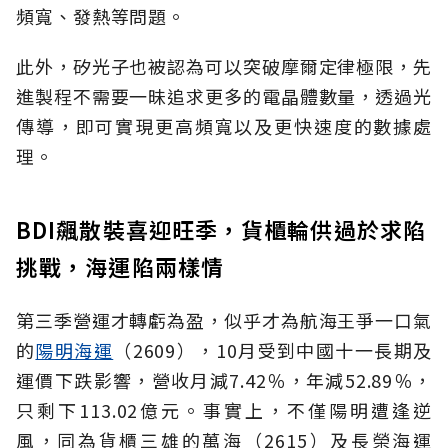
頻寬、發熱等問題。
此外，矽光子也被認為可以突破摩爾定律極限，先
進製程不需要一昧追求更多的電晶體數量，透過光
傳導，即可實現更高頻寬以及更快速度的數據處
理。
BDI飆散裝喜迎旺季，貨櫃輪供過於求陷
挑戰，海運陷兩樣情
第三季營運才轉虧為盈，似乎才為航海王爭一口氣
的
陽明海運
（2609），10月受到中國十一長期及
運價下跌影響，營收月減7.42％，年減52.89％，
只剩下113.02億元。事實上，不僅陽明遭逢逆
風，同為貨櫃三雄的萬海（2615）及長榮海運