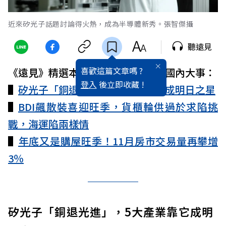
近來矽光子話題討論得火熱，成為半導體新秀。張智傑攝
聽遠見
喜歡這篇文章嗎 ?
《遠見》精選本週3件最值得關注的國內大事：
登入
後立即收藏 !
▌
矽光子「銅退光進」，5產業靠它成明日之星
▌
BDI飆散裝喜迎旺季，貨櫃輪供過於求陷挑
戰，海運陷兩樣情
▌
年底又是購屋旺季！11月房市交易量再攀增
3％
矽光子「銅退光進」，5大產業靠它成明