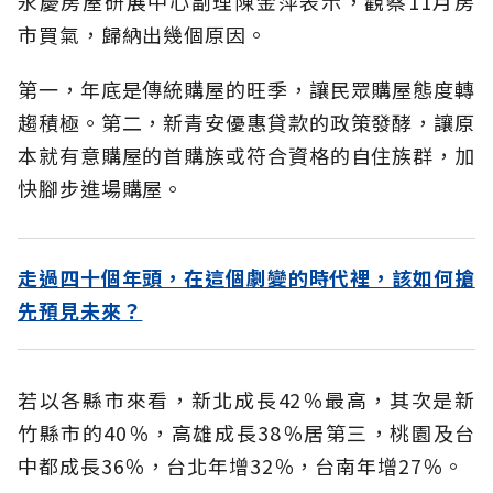
永慶房屋研展中心副理陳金萍表示，觀察11月房
市買氣，歸納出幾個原因。
第一，年底是傳統購屋的旺季，讓民眾購屋態度轉
趨積極。第二，新青安優惠貸款的政策發酵，讓原
本就有意購屋的首購族或符合資格的自住族群，加
快腳步進場購屋。
走過四十個年頭，在這個劇變的時代裡，該如何搶
先預見未來？
若以各縣市來看，新北成長42％最高，其次是新
竹縣市的40％，高雄成長38％居第三，桃園及台
中都成長36％，台北年增32％，台南年增27％。