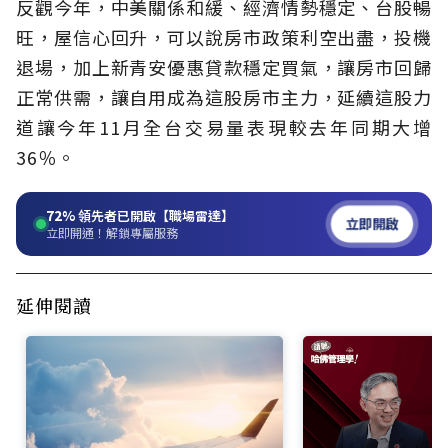
反觀今年，中美關係和緩、經濟情勢穩定、台股暢
旺，屋信心回升，可以說房市政策利空出盡，投機
退場，加上新青安優惠貸款穩定買氣，讓房市回歸
正常供需，讓自用成為這股房市主力，延續這股力
道讓今年11月全台交易量表現較去年同期大增
36％。
72%
領先者已開啟【職場雷達】
立即開啟
立即開通！解鎖專屬服務
延伸閱讀