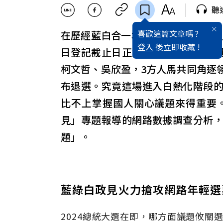
聽
喜歡這篇文章嗎 ?
在歷經藍白合一場「政治版分手擂台」
登入
後立即收藏 !
日登記截止日正式出爐，由民進黨
柯文哲、吳欣盈，3方人馬共同角逐
布退選。究竟這場進入白熱化階段
比不上掌握國人關心議題來得重要。
見」專題報導的網路數據調查分析
題」。
藍綠白政見火力搶攻網路年輕選
2024總統大選在即，哪方面議題攸關