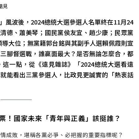
遠見
風波後，2024總統大選參選人名單終在11月24
賴清德、蕭美琴；國民黨侯友宜、趙少康；民眾黨
領導大位；無黨籍郭台銘與其副手人選賴佩霞則宣
的三腳督選戰，誰贏面最大？是否無論怎麼合，都
這一點，從《遠見雜誌》「2024總統大選看遠
，就能看出三黨參選人，比政見更誠實的「熱衷話
票！國家未來「青年與正義」該挺誰？
選情成敗，堪稱各黨必爭、必把握的重要指標呢？