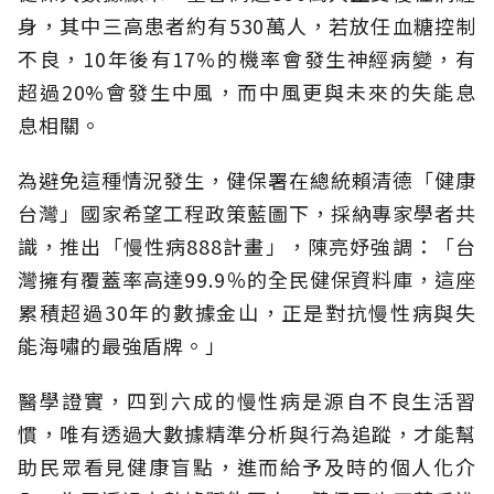
身，其中三高患者約有530萬人，若放任血糖控制
不良，10年後有17%的機率會發生神經病變，有
超過20%會發生中風，而中風更與未來的失能息
息相關。
為避免這種情況發生，健保署在總統賴清德「健康
台灣」國家希望工程政策藍圖下，採納專家學者共
識，推出「慢性病888計畫」，陳亮妤強調：「台
灣擁有覆蓋率高達99.9％的全民健保資料庫，這座
累積超過30年的數據金山，正是對抗慢性病與失
能海嘯的最強盾牌。」
醫學證實，四到六成的慢性病是源自不良生活習
慣，唯有透過大數據精準分析與行為追蹤，才能幫
助民眾看見健康盲點，進而給予及時的個人化介