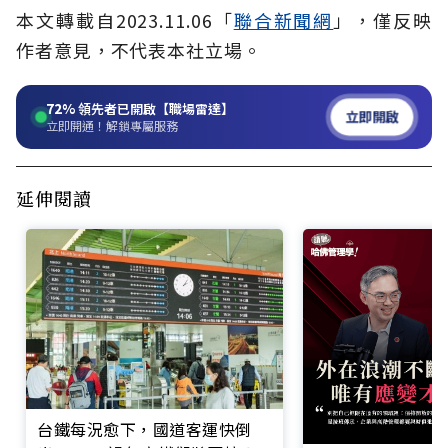
本文轉載自
2023.11.06
「
聯合新聞網
」
，僅反映
作者意見，不代表本社立場。
72%
領先者已開啟【職場雷達】
立即開啟
立即開通！解鎖專屬服務
延伸閱讀
台鐵每況愈下，國道客運快倒