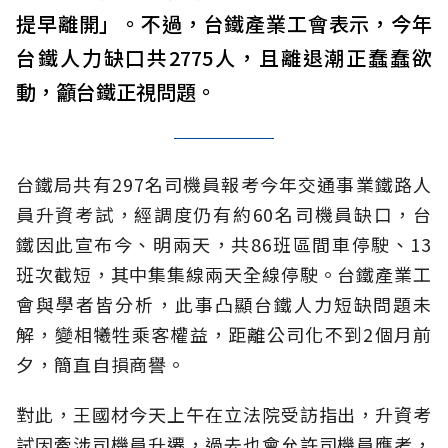
提早離開」。不過，台鐵產業工會表示，今年
台鐵人力缺口共2775人，且離退潮正蠢蠢欲
動，籲台鐵正視問題。
台鐵局共有297名司機員報考今年交通事業鐵路人
員升資考試，經調度仍有約60名司機員缺口，台
鐵因此宣布今、明兩天，共86班區間車停駛、13
班次截短，其中集集線兩天全線停駛。台鐵產業工
會與學者皆分析，此事凸顯台鐵人力短缺問題未
解，變相犧牲乘客權益，距離公司化不到2個月前
夕，簡直自損商譽。
對此，王國材今天上午在立法院受訪指出，升資考
試因牽涉司機員升遷，過去也會允許司機員應考，