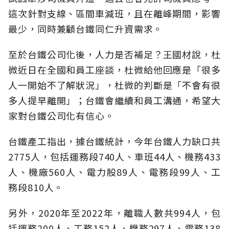
這次針對支線、區間車減班，且在離峰期間，影響
最少，同時兼顧台鐵同仁升資需求。
至於台鐵公司化後，人力是否補足？王國材說，杜
微近日在全國和員工座談，杜微給他回應是「很多
人一開始不了解狀況」，杜微的判斷是「不會有很
多人提早離開」；台鐵會繼續和員工溝通，希望大
家對台鐵公司化有信心。
台鐵產工指出，據台鐵統計，今年台鐵人力缺口共
2775人，包括運務段740人、車班44人、機務433
人、機廠560人、電力股89人、電務段99人、工
務段810人。
另外，2020年至2022年，離職人數共994人，包
括運務200人、工務152人、機務297人、電務138