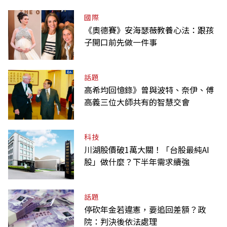
國際
《奧德賽》安海瑟薇教養心法：跟孩
子開口前先做一件事
話題
高希均回憶錄》曾與波特、奈伊、傅
高義三位大師共有的智慧交會
科技
川湖股價破1萬大關！「台股最純AI
股」做什麼？下半年需求續強
話題
停砍年金若違憲，要追回差額？政
院：判決後依法處理