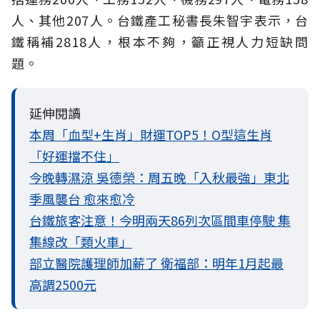
人、其他207人。台鐵產工秘書長朱智宇表示，台
鐵稱補2818人，根本不夠，籲正視人力短缺問
題。
延伸閱讀
本周「血型+生肖」財運TOP5！O型這生肖
「好運擋不住」
今晚轉濕涼 吳德榮：周五晚「入秋最強」東北
季風襲台 愈來愈冷
台鐵旅客注意！今明兩天86列次區間車停駛 集
集線改「類火車」
部立醫院護理師加薪了 衛福部：明年1月起最
高調2500元