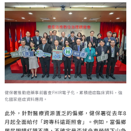
健保署推動癌藥事前審查FHIR電子化，累積癌症臨床資料，強
化國家癌症資料應用。
此外，針對醫療資源匱乏的偏鄉，健保署從去年8
月起全面給付「跨專科遠距照會」。例如，當偏鄉
居民眼睛紅腫不適，不確定是否該舟車勞頓下山急