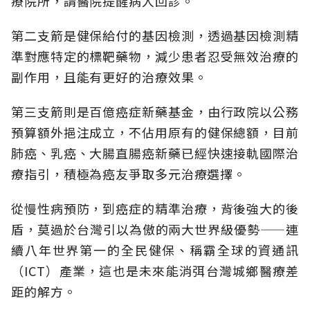
療院所，請醫院提醒病人回診。
第二支箭是健保給付的基因檢測，透過基因檢測精
準對應特定的標靶藥物，減少患者忍受無效治療的
副作用，且能有更好的治療效果。
第三支箭則是百億癌症新藥基金，由行政院以公務
預算額外挹注成立，不佔用原有的健保總額，目前
肺癌、乳癌、大腸直腸癌新藥已經快速接軌國際治
療指引，積極為癌友爭取多元治療選擇。
從慢性病預防，到癌症的精準治療，背後強大的後
盾，莫過於台灣引以為傲的兩大世界級優勢——連
續八年世界第一的全民健保、稱霸全球的資通訊
（ICT）產業，這也是未來能消弭台灣城鄉醫療差
距的解方。