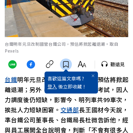
台鐵明年元旦改制國營台鐵公司，預估將掀起離退潮。取自
Pexels
聽遠見
喜歡這篇文章嗎 ?
台鐵
明年元旦改制國營台鐵公司，預估將掀起
登入
後立即收藏 !
離退潮；另外，台鐵司機員因參與考試，因人
力調度後仍短缺，影響今、明列車共99車次，
挨批人力短缺困窘。
交通部
長王國材今天說，
準台鐵公司董事長、台鐵局長杜微告訴他，經
與員工展開全台說明會，判斷「不會有很多人