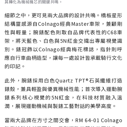
其轉化為機械機芯的關鍵共鳴。
細節之中，更可見兩大品牌的設計共鳴。橋板星形
結構靈感源自Colnago經典Master車架，兼顧剛
性與輕量；腕錶配色則取自品牌代表性的C68車
架，將天藍色、白色與5N紅金交織出專屬視覺識
別。錶冠飾以Colnago經典梅花標誌，指針則呼
應自行車曲柄造型，讓每一處設計皆承載騎行文化
的印記。
此外，腕錶採用白色Quartz TPT®石英纖維打造
錶殼，兼具輕盈與優異機械性能；首次導入運動腕
錶系列核心視覺的5N紅金，在科技材質融入溫
潤，展現運動機械與製錶工藝對話的美學高度。
當兩大品牌在方寸之間交會，RM 64-01 Colnago