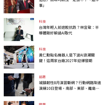
事」
科技
台灣年輕人前途較抗跌？林宜敬：半
導體剛好躲過AI取代
科技
黃仁勳點名機器人是下波AI浪潮關
鍵！這兩家台廠2027年迎爆發期
話題
城鎮韌性8月演習斷網？行動網路降速
演練10日登場，南部、東部、離島為
何不用？
國際