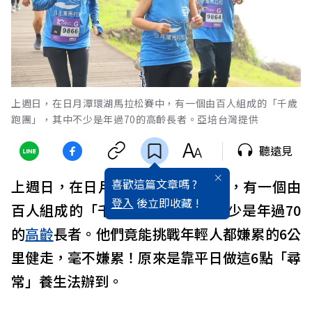
上週日，在日月潭環湖馬拉松賽中，有一個由百人組成的「千歲
跑團」，其中不少是年過70的高齡長者。亞培台灣提供
聽遠見
喜歡這篇文章嗎 ?
上週日，在日月潭環湖馬拉松賽中，有一個由
登入
後立即收藏 !
百人組成的「千歲跑團」，其中不少是年過70
的
高齡
長者。他們竟能挑戰年輕人都嫌累的6公
里健走，毫不嫌累！原來是靠平日做這6點「尋
常」養生法辦到。