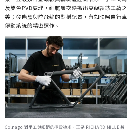
及雙色PVD處理，細膩層次映襯出高級製錶工藝之
美；發條盒與陀飛輪的對稱配置，有如映照自行車
傳動系統的精密運作。
Colnago 對手工與細節的極致追求，正是 RICHARD MILLE 將