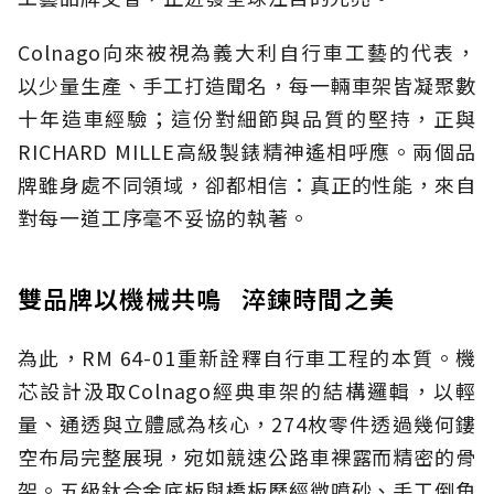
Colnago向來被視為義大利自行車工藝的代表，
以少量生產、手工打造聞名，每一輛車架皆凝聚數
十年造車經驗；這份對細節與品質的堅持，正與
RICHARD MILLE高級製錶精神遙相呼應。兩個品
牌雖身處不同領域，卻都相信：真正的性能，來自
對每一道工序毫不妥協的執著。
雙品牌以機械共鳴 淬鍊時間之美
為此，RM 64-01重新詮釋自行車工程的本質。機
芯設計汲取Colnago經典車架的結構邏輯，以輕
量、通透與立體感為核心，274枚零件透過幾何鏤
空布局完整展現，宛如競速公路車裸露而精密的骨
架。五級鈦合金底板與橋板歷經微噴砂、手工倒角