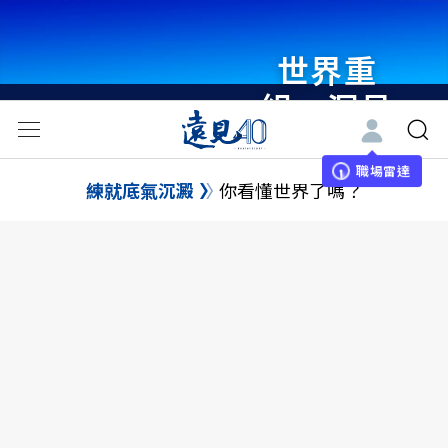
世界重
組・洞見
未來 與
世界領袖
職場雷達
練就底氣沉澱
你看懂世界了嗎？
同行