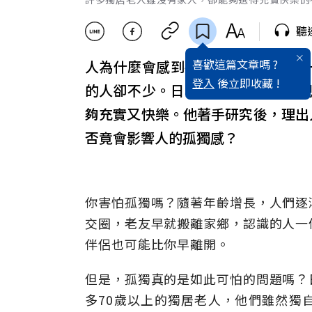
聽
喜歡這篇文章嗎 ?
人為什麼會感到孤獨呢？儘管擁有
登入
後立即收藏 !
的人卻不少。日本一位腦科學博士
夠充實又快樂。他著手研究後，理出
否竟會影響人的孤獨感？
你害怕孤獨嗎？隨著年齡增長，人們逐
交圈，老友早就搬離家鄉，認識的人一
伴侶也可能比你早離開。
但是，孤獨真的是如此可怕的問題嗎？
多70歲以上的獨居老人，他們雖然獨