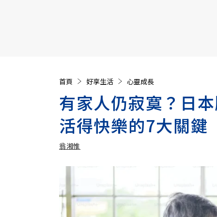
【遠見40週年慶】訂《遠見》贈實用家電3選1+暢銷好
首頁
好享生活
心靈成長
有家人仍寂寞？日本
活得快樂的7大關鍵
翁湘惟
加入追蹤
翁湘惟