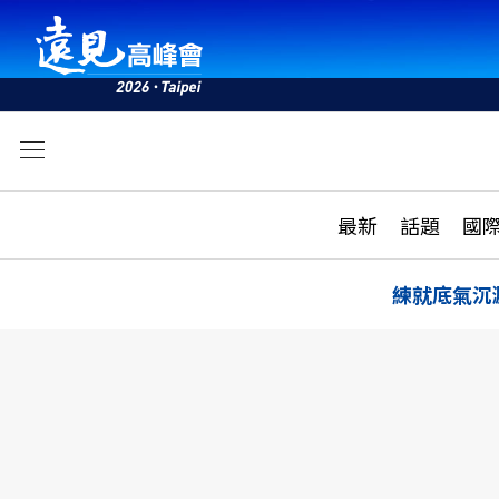
文
最新
最新
話題
國
雜誌目錄
活動
話題
AI
練就底氣沉
學堂
專題報導
科技
教育
遠見ON AIR
影音
合作