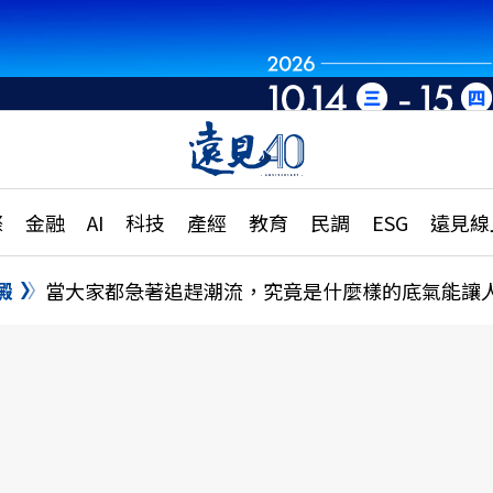
章
特輯
文章
大學升學、職涯攻略
遠
際
金融
AI
科技
產經
教育
民調
ESG
遠見線
國際
更
縣市施政調查全解析
金融
單
民調
澱
當大家都急著追趕潮流，究竟是什麼樣的底氣能讓
產經
電
好享生活
獨
專欄