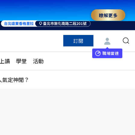
瞭解更多
訂閱
特色頻道
訂閱
見線上讀
ESG遠見
職場雷達
上讀
學堂
活動
多訂閱方案
城市學
刊購買
健康遠見
人氣定神閒？
子報訂閱
華人精英論壇
享知識包
領導影響力學院