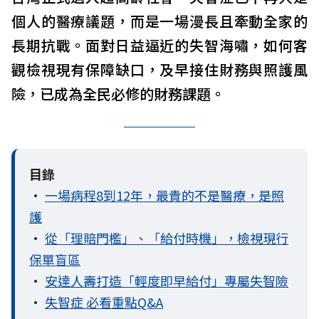
個人的醫療議題，而是一場漫長且牽動全家的
長期抗戰。面對日益逼近的失智海嘯，如何客
觀檢視現有保障缺口，及早接住財務與照護風
險，已成為全民必修的財務課題。
目錄
•
一場病程8到12年，最貴的不是醫療，是照
護
•
從「理賠門檻」、「給付時機」，檢視現行
保單盲區
•
安達人壽打造「輕度即早給付」專屬失智險
•
失智症 必看重點Q&A