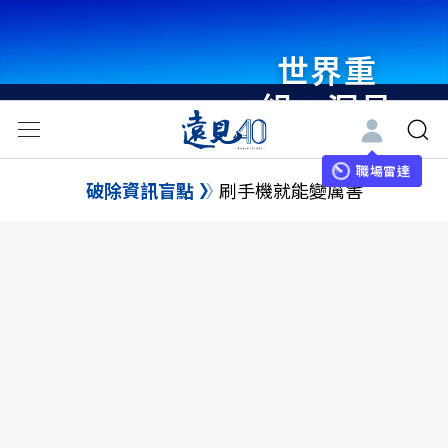
世界重
組・洞見
未來 與
世界領袖
職場雷達
破除資訊盲點
刷手機就能變厲害
同行