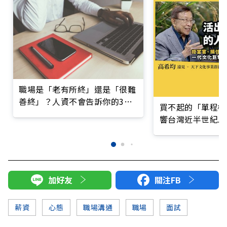
職場是「老有所終」還是「很難
善終」？人資不會告訴你的3件
買不起的「單程機
事
響台灣近半世紀思
加好友
關注FB
薪資
心態
職場溝通
職場
面試