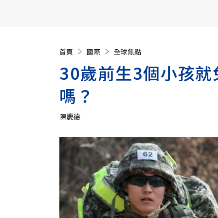
【遠見40週年慶】訂《遠見》贈實用家電3選1+暢銷好
首頁
國際
全球焦點
30歲前生3個小孩
嗎？
陳慶德
加入追蹤
陳慶德