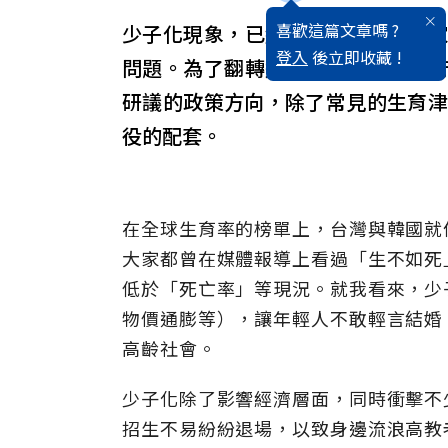
喜歡這篇文章嗎 ?
少子化現象，已經不是某個特定國
登入
後立即收藏 !
問題。為了翻轉這個現象，各國政
研議的政策方向，除了常見的生育津
役的配套。
在全球生育率的榜單上，台灣與韓國就
大家都曾在媒體報導上看過「生不如死
低於「死亡率」等現況。就我看來，少
物價通膨等），讓年輕人不敢輕言結婚
高齡社會。
少子化除了影響經濟層面，同時衝擊不
招生不易紛紛退場，以致身邊流浪高教