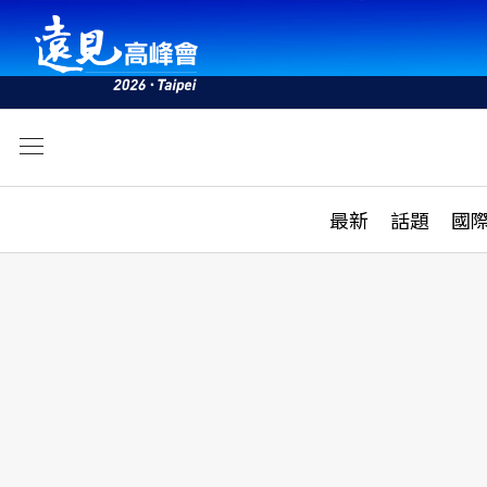
文
最新
最新
話題
國
雜誌目錄
活動
話題
AI
學堂
專題報導
科技
教育
遠見ON AIR
影音
合作