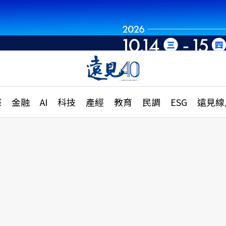
章
特輯
文章
大學升學、職涯攻略
遠
際
金融
AI
科技
產經
教育
民調
ESG
遠見線
國際
更
縣市施政調查全解析
金融
單
民調
產經
電
好享生活
獨
專欄