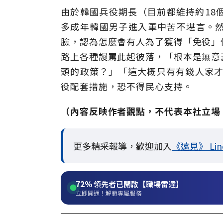
由於韓國兵役期長（目前都維持約18
多成年韓國男子進入軍中苦不堪言。
臉，認為怎麼會有人為了獲得「免役」
路上各種謾罵此起彼落，「根本是無意
頭的政策？」「這大概只有有錢人家才
役配套措施，恐不得民心支持。
（內容反映作者觀點，不代表本社立場
更多精采報導，歡迎加入
《遠見》 Li
72%
領先者已開啟【職場雷達】
立即開通！解鎖專屬服務