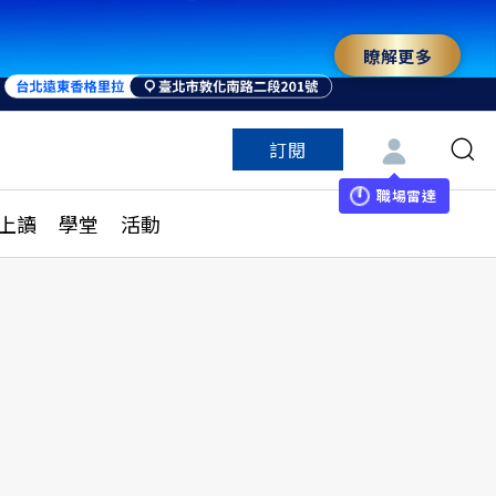
瞭解更多
訂閱
特色頻道
訂閱
見線上讀
ESG遠見
職場雷達
上讀
學堂
活動
多訂閱方案
城市學
刊購買
健康遠見
子報訂閱
華人精英論壇
享知識包
領導影響力學院