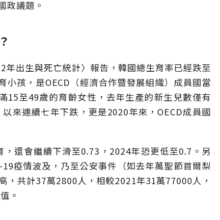
國政議題。
？
22年出生與死亡統計〉報告，韓國總生育率已經跌至
位生育小孩，是OECD（經濟合作暨發展組織）成員國當
滿15至49歲的育齡女性，去年生產的新生兒數僅有
17）以來連續七年下跌，更是2020年來，OECD成員國
，還會繼續下滑至0.73，2024年恐更低至0.7。另
D-19疫情波及，乃至公安事件（如去年萬聖節首爾梨
計37萬2800人，相較2021年31萬77000人，
數值。