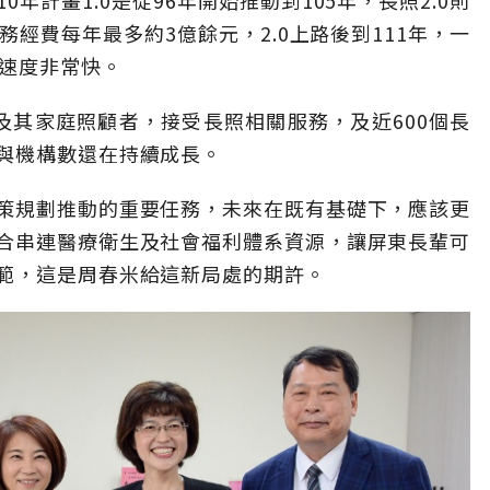
年計畫1.0是從96年開始推動到105年，長照2.0則
服務經費每年最多約3億餘元，2.0上路後到111年，一
長速度非常快。
及其家庭照顧者，接受長照相關服務，及近600個長
與機構數還在持續成長。
策規劃推動的重要任務，未來在既有基礎下，應該更
合串連醫療衛生及社會福利體系資源，讓屏東長輩可
範，這是周春米給這新局處的期許。