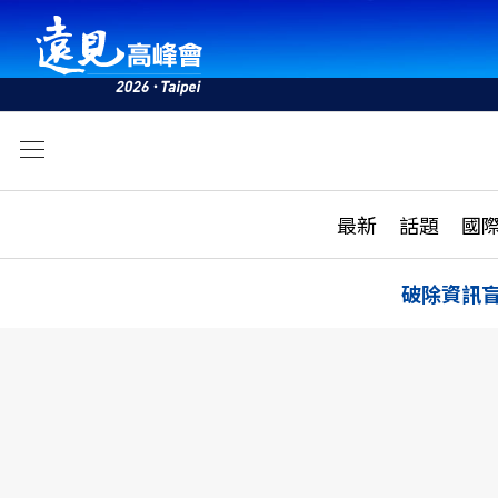
文
最新
最新
話題
國
雜誌目錄
活動
話題
AI
破除資訊
學堂
專題報導
科技
教育
遠見ON AIR
影音
合作