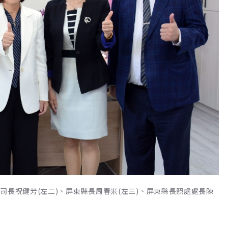
司長祝健芳(左二)、屏東縣長周春米(左三)、屏東縣長照處處長陳