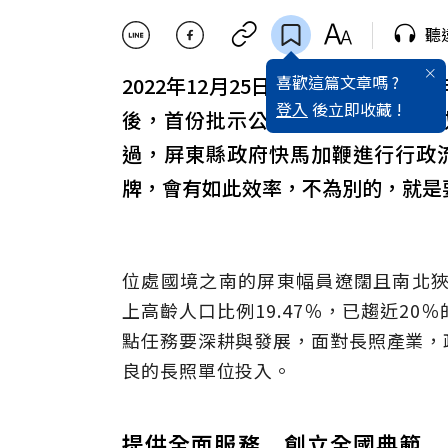
聽
喜歡這篇文章嗎 ?
2022年12月25日，屏東迎接立縣
登入
後立即收藏 !
後，首份批示公文便是選前承諾的
過，屏東縣政府快馬加鞭進行行政
牌，會有如此效率，不為別的，就是
位處國境之南的屏東幅員遼闊且南北狹
上高齡人口比例19.47％，已趨近2
點任務要深耕與發展，面對長照產業，
良的長照單位投入。
提供全面服務 創立全國典範