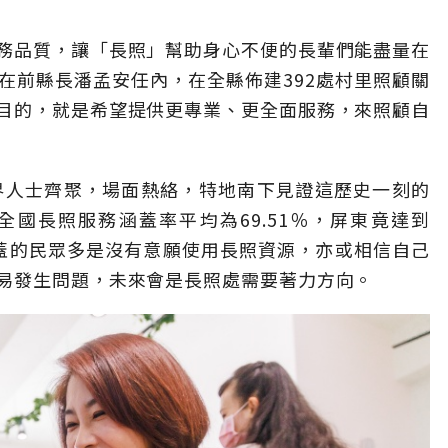
務品質，讓「長照」幫助身心不便的長輩們能盡量在
在前縣長潘孟安任內，在全縣佈建392處村里照顧關
目的，就是希望提供更專業、更全面服務，來照顧自
界人士齊聚，場面熱絡，特地南下見證這歷史一刻的
國長照服務涵蓋率平均為69.51％，屏東竟達到
涵蓋的民眾多是沒有意願使用長照資源，亦或相信自己
易發生問題，未來會是長照處需要著力方向。