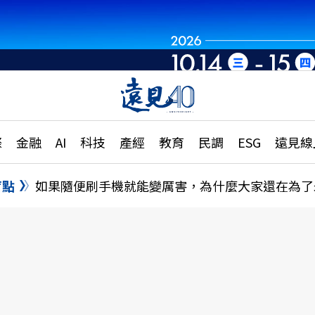
世界重組・洞見未
章
特輯
文章
大學升學、職涯攻略
遠
際
金融
AI
科技
產經
教育
民調
ESG
遠見線
國際
更
縣市施政調查全解析
金融
單
民調
盲點
如果隨便刷手機就能變厲害，為什麼大家還在為了
產經
電
好享生活
獨
專欄