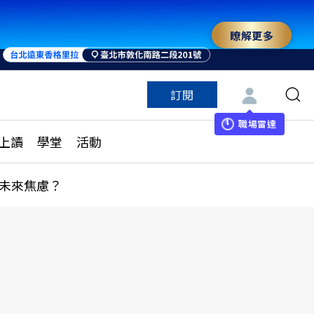
瞭解更多
來 與世界領袖同行
訂閱
特色頻道
訂閱
見線上讀
ESG遠見
職場雷達
上讀
學堂
活動
多訂閱方案
城市學
刊購買
健康遠見
未來焦慮？
子報訂閱
華人精英論壇
享知識包
領導影響力學院