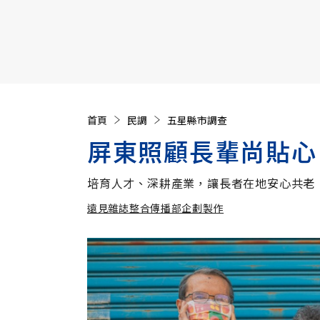
【遠見40週年慶】訂《遠見》贈實用家電3選1+暢銷好
首頁
民調
五星縣市調查
屏東照顧長輩尚貼心
培育人才、深耕產業，讓長者在地安心共老
遠見雜誌整合傳播部企劃製作
遠見雜誌整合傳播部企劃製作