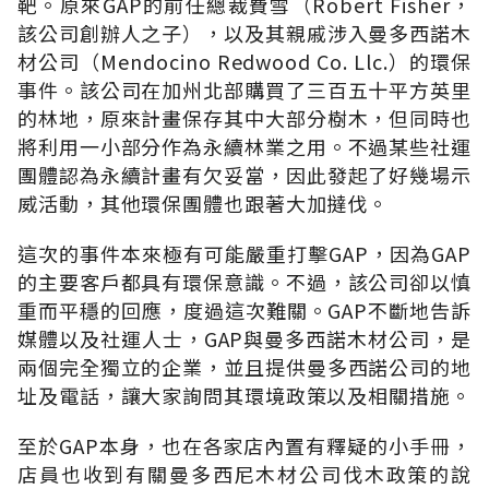
靶。原來GAP的前任總裁費雪（Robert Fisher，
該公司創辦人之子），以及其親戚涉入曼多西諾木
材公司（Mendocino Redwood Co. Llc.）的環保
事件。該公司在加州北部購買了三百五十平方英里
的林地，原來計畫保存其中大部分樹木，但同時也
將利用一小部分作為永續林業之用。不過某些社運
團體認為永續計畫有欠妥當，因此發起了好幾場示
威活動，其他環保團體也跟著大加撻伐。
這次的事件本來極有可能嚴重打擊GAP，因為GAP
的主要客戶都具有環保意識。不過，該公司卻以慎
重而平穩的回應，度過這次難關。GAP不斷地告訴
媒體以及社運人士，GAP與曼多西諾木材公司，是
兩個完全獨立的企業，並且提供曼多西諾公司的地
址及電話，讓大家詢問其環境政策以及相關措施。
至於GAP本身，也在各家店內置有釋疑的小手冊，
店員也收到有關曼多西尼木材公司伐木政策的說