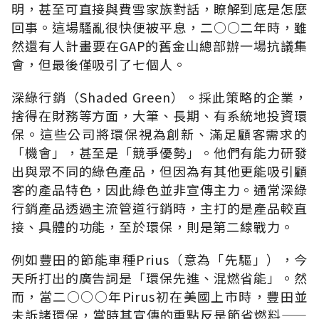
明，甚至可直接與費雪家族對話，瞭解到底是怎麼
回事。這場騷亂很快便被平息，二○○二年時，雖
然還有人計畫要在GAP的舊金山總部辦一場抗議集
會，但最後僅吸引了七個人。
深綠行銷（Shaded Green）。採此策略的企業，
捨得在財務等方面，大筆、長期、有系統地投資環
保。這些公司將環保視為創新、滿足顧客需求的
「機會」，甚至是「競爭優勢」。他們有能力研發
出與眾不同的綠色產品，但因為有其他更能吸引顧
客的產品特色，因此綠色並非宣傳主力。通常深綠
行銷產品透過主流管道行銷時，主打的是產品較直
接、具體的功能，至於環保，則是第二線戰力。
例如豐田的節能車種Prius（意為「先驅」），今
天所打出的廣告詞是「環保先進、混燃省能」。然
而，當二○○○年Pirus初在美國上市時，豐田並
未訴諸環保，當時其宣傳的重點反是節省燃料——