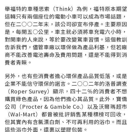
舉福特的車種思索（Think）為例，福特原本期望
這輛只有兩個座位的電動小車可以成為市場話題，
但在二○○二年末，該公司卻宣布停產。主要原因
是，每開五○公里，車主就必須將車充電六小時，
對開車的人來說，等於要改變駕車習慣。這個教訓
告訴我們，儘管車廠以環保做為產品利基，但若廠
商不能改善電池壽命及費用問題，還是不能得到消
費者青睞。
另外，也有些消費者擔心環保產品品質低落，或是
企業不能信守環保的諾言。二○○二年的洛普調查
（Roper Survey）顯示，四十二％的消費者不想
購買綠色產品，因為他們擔心其品質。此外，寶僑
公司（Procter & Gamble Co.）以及沃爾瑪超市
（Wal-Mart）都曾被批評銷售某種標榜可回收，
但其實內有含氯漂白劑、不可再利用的浴巾。而且
這些浴巾外面，還裹以塑膠包裝。