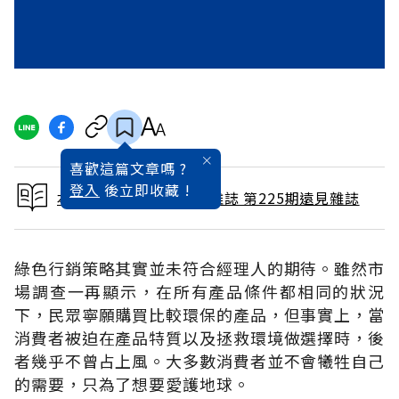
喜歡這篇文章嗎 ?
登入
後立即收藏 !
本文出自 2005 / 3月號雜誌 第225期遠見雜誌
綠色行銷策略其實並未符合經理人的期待。雖然市
場調查一再顯示，在所有產品條件都相同的狀況
下，民眾寧願購買比較環保的產品，但事實上，當
消費者被迫在產品特質以及拯救環境做選擇時，後
者幾乎不曾占上風。大多數消費者並不會犧牲自己
的需要，只為了想要愛護地球。