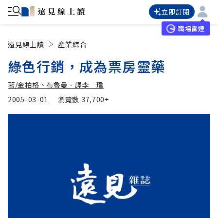
立即訂閱
職場雷達
遠見線上讀
產業綜合
綠色行銷，成為票房靈藥
著/金柏格、布魯曼．譯李 瑋
2005-03-01
瀏覽數
37,700+
著/金柏格、布魯曼．譯
加入追蹤
李 瑋