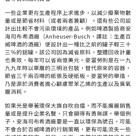
一些企業更在生產程序上求進步，以減少廢棄物數
量或是節省材料（或者兩者兼顧）。還有些公司設
計出比較不會污染環境的產品。例如啤酒製造商安
海司布希酒廠（Anheuser-Busch，譯註：生產百
威啤酒的酒廠）便設計出一種比之前的罐子輕三十
三％的鋁罐。該公司因為減省原料，整體回收計畫
也奏效，每年可以省兩億美元。麥當勞則是在一九
九九年時以單層的三明治包裝，替代原來的容器，
節省三千兩百噸的紙張及硬紙板。麥當勞的舉措，
乃是源於消費者擔心顧慮聚苯乙烯的生產以及臭氧
層消耗。
如果光是舉著環保大旗自吹自擂，而不能擴展銷售
量或是提升企業名聲，只會顯得有勇無謀。舉個例
子，安海司布希酒廠要是一直以環保為號召，可能
不會合於百威啤酒的行銷策略，更有可能流失一些