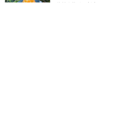
億美金的戶外新商機，流星雨第
一排、蝴蝶大遷徙路線營地也訂
創新拿鐵
得到
2021-04-25
三大需求攀升！受惠於疫情「新
常態」，這些大咖都漲翻了
何晨瑋
2020-12-02
Airbnb重啟掛牌，將憑這兩點登
上今年最大IPO？
何晨瑋
2020-11-19
新冠疫後，IPO迎來「報復性」浪