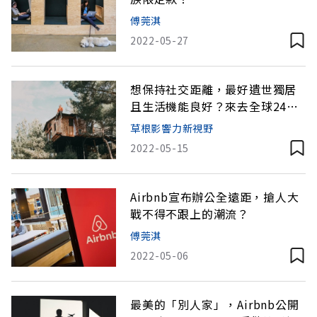
傅莞淇
2022-05-27
想保持社交距離，最好遺世獨居
且生活機能良好？來去全球24間
Airbnb魔法樹屋住一晚！
草根影響力新視野
2022-05-15
Airbnb宣布辦公全遠距，搶人大
戰不得不跟上的潮流？
傅莞淇
2022-05-06
最美的「別人家」，Airbnb公開