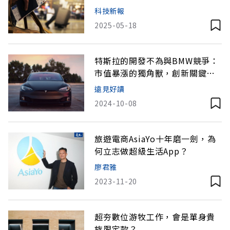
的東西
科技新報
2025-05-18
特斯拉的開發不為與BMW競爭：
市值暴漲的獨角獸，創新關鍵在
「自成一格」
遠見好讀
2024-10-08
旅遊電商AsiaYo十年磨一劍，為
何立志做超級生活App？
廖君雅
2023-11-20
超夯數位游牧工作，會是單身貴
族限定款？