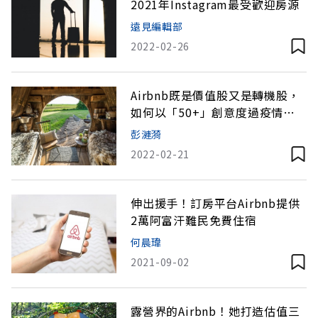
2021年Instagram最受歡迎房源
遠見編輯部
2022-02-26
Airbnb既是價值股又是轉機股，
如何以「50+」創意度過疫情重
創？
彭漣漪
2022-02-21
伸出援手！訂房平台Airbnb提供
2萬阿富汗難民免費住宿
何晨瑋
2021-09-02
露營界的Airbnb！她打造估值三