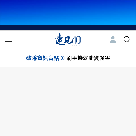
破除資訊盲點
刷手機就能變厲害