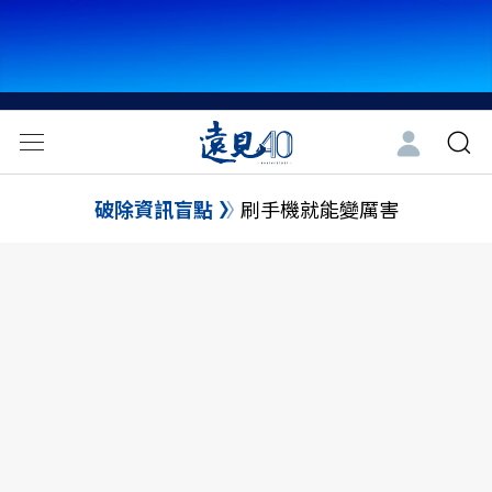
破除資訊盲點
刷手機就能變厲害