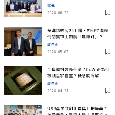
入面板關鍵材料鏈
郭逸
2026-06-22
華洋精機5/25上櫃，如何從瀕臨
倒閉變神山關鍵「螺絲釘」？
盧佳柔
2026-05-07
半導體封裝是什麼？CoWoP為何
被魏哲家看重？概念股拆解
盧佳柔
2026-04-24
USR產業共創組首獎》把廢棄面
板變黃金，臺南大學「城市採