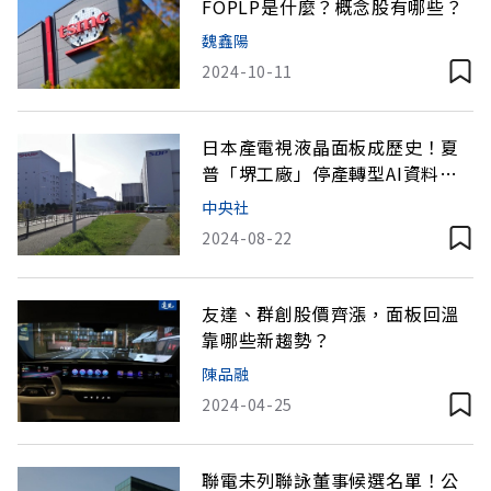
FOPLP是什麼？概念股有哪些？
魏鑫陽
2024-10-11
日本產電視液晶面板成歷史！夏
普「堺工廠」停產轉型AI資料中
心
中央社
2024-08-22
友達、群創股價齊漲，面板回溫
靠哪些新趨勢？
陳品融
2024-04-25
聯電未列聯詠董事候選名單！公