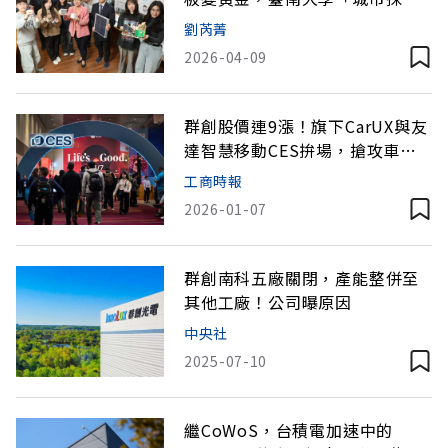
礦」開創綠循環
劉芮菁
2026-04-09
群創股價連9漲！旗下CarUX與友
達智慧移動CES拚場，搶攻車載
商機
工商時報
2026-01-07
群創南科五廠關閉，產能整併至
其他工廠！公司曝原因
中央社
2025-07-10
繼CoWoS，台積電加速中的