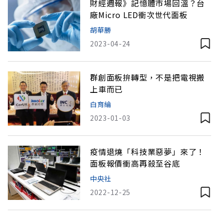
財經週報》記憶體市場回溫？台
廠Micro LED衝次世代面板
胡華勝
2023-04-24
群創面板拚轉型，不是把電視搬
上車而已
白育綸
2023-01-03
疫情退燒「科技業惡夢」來了！
面板報價衝高再殺至谷底
中央社
2022-12-25