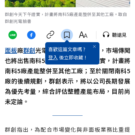
群創今天下午證實，計畫將南科5廠產能整併至其他工廠。取自
群創光電臉書
聽遠見
喜歡這篇文章嗎 ?
面板
廠
群創
光電繼出售南科4廠之後，市場傳聞
登入
後立即收藏 !
也將出售南科5廠，群創今天下午證實，計畫將
南科5廠產能整併至其他工廠；至於關閉南科5
廠的後續規劃，群創表示，將以公司長期發展
為優先考量，綜合評估整體產能布局，目前尚
未定論。
群創指出，為配合市場變化與非面板業務比重提