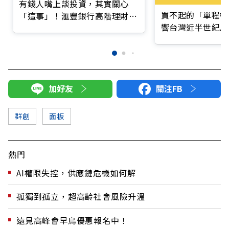
有錢人嘴上談投資，其實關心
買不起的「單程機
「這事」！滙豐銀行高階理財４
響台灣近半世紀思
大服務一次看
加好友
關注FB
群創
面板
熱門
AI權限失控，供應鏈危機如何解
孤獨到孤立，超高齡社會風險升溫
遠見高峰會早鳥優惠報名中！