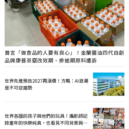
曾言「做食品的人要有良心」！金蘭醬油四代自創
品牌康普茶竄改效期、摻逾期原料遭訴
世界先進預告2027再漲價！方略：AI浪潮
是不可逆趨勢
世界各國的孩子與他們的玩具！攝影師記
錄童年的快樂純真，也看見不同背景與文