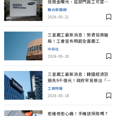
效獎金曝光，這部門員工可望拿
近1400萬元
聯合新聞網
2026-05-21
三星罷工最新消息：勞資協商破
局！工會宣布明起全面罷工
中央社
2026-05-20
三星罷工最新消息：韓國經濟恐
損失9千億元！政府罕見祭出「最
後通牒」
工商時報
2026-05-18
愈維修愈心痛！手機該保險嗎？