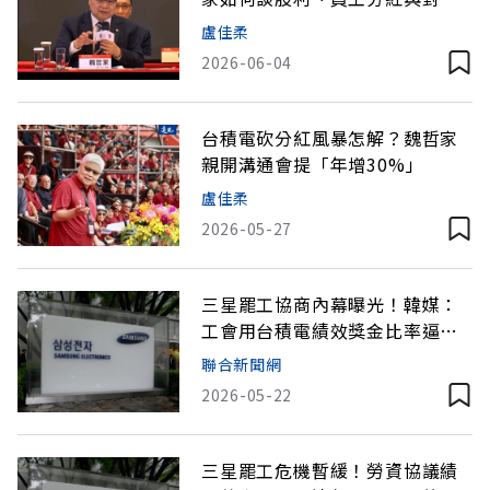
手？
盧佳柔
2026-06-04
台積電砍分紅風暴怎解？魏哲家
親開溝通會提「年增30%」
盧佳柔
2026-05-27
三星罷工協商內幕曝光！韓媒：
工會用台積電績效獎金比率逼資
方妥協
聯合新聞網
2026-05-22
三星罷工危機暫緩！勞資協議績