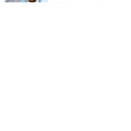
為何摔了三星手機比摔iPhone還
令人心痛？
科技新報
2026-05-10
三星電子電視、冰箱等家電退出
中國市場！續銷售手機與晶片
中央社
2026-05-07
AI熱潮推動韓股創高！三星市值
衝破1兆美元，與台積電並列亞洲
雙雄
中央社
2026-05-06
三星無奈！台積電產能滿載，