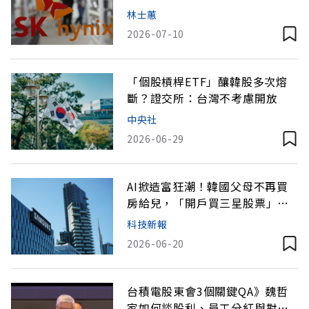
林士蕙
2026-07-10
「個股槓桿ETF」釀韓股多次熔
斷？證交所：台灣不考慮開放
中央社
2026-06-29
AI掀造富狂潮！韓國父母不再買
房給兒，「開戶買三星股票」更
有價值
科技新報
2026-06-20
台積電股東會3個關鍵QA》魏哲
家如何談股利、員工分紅與對