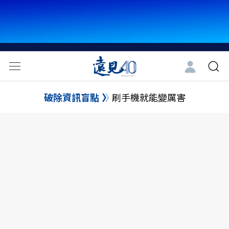
破除資訊盲點
刷手機就能變厲害