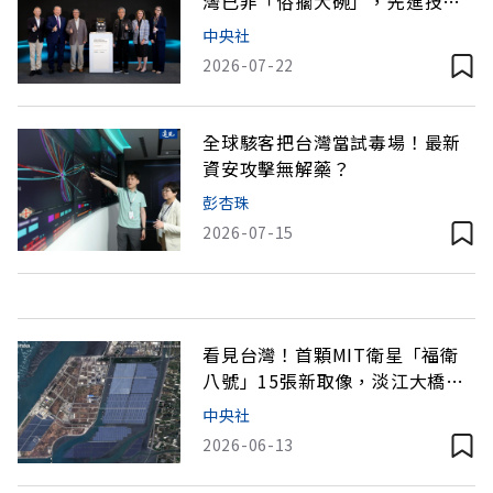
灣已非「俗擱大碗」，先進技術
成全球AI震央
中央社
2026-07-22
全球駭客把台灣當試毒場！最新
資安攻擊無解藥？
彭杏珠
2026-07-15
看見台灣！首顆MIT衛星「福衛
八號」15張新取像，淡江大橋、
彰濱光電廠入鏡
中央社
2026-06-13