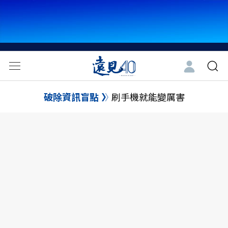
破除資訊盲點
刷手機就能變厲害