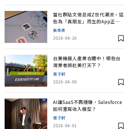
當社群貼文倦怠成Z世代潮流，這
些為「真朋友」而生的App正崛
起
吳季柔
2026-04-16
台美機器人產業合體中！哪些台
灣業者將赴美打天下？
曾子軒
2026-04-09
AI讓SaaS不再穩賺，Salesforce
如何重寫收入模型？
曾子軒
2026-04-01