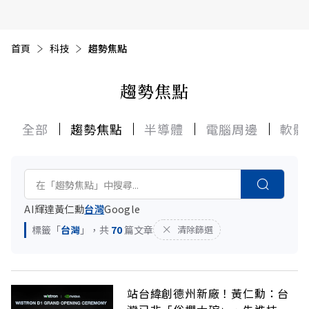
首頁
目前頁面：
科技
趨勢焦點
趨勢焦點
全部
趨勢焦點
半導體
電腦周邊
軟體
AI
輝達
黃仁勳
台灣
Google
標籤「
台灣
」，共
70
篇文章
清除篩選
站台緯創德州新廠！黃仁勳：台