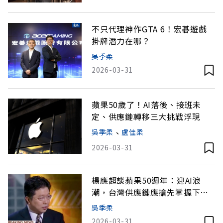
不只代理神作GTA 6！宏碁遊戲
掛牌潛力在哪？
吳季柔
2026-03-31
蘋果50歲了！AI落後、接班未
定、供應鏈轉移三大挑戰浮現
吳季柔
、
盧佳柔
2026-03-31
楊應超談蘋果50週年：迎AI浪
潮，台灣供應鏈應搶先掌握下個
50年
吳季柔
2026-03-31