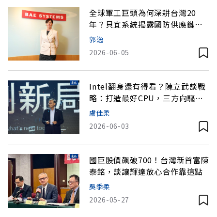
全球軍工巨頭為何深耕台灣20
年？貝宜系統揭露國防供應鏈新
布局
郭逸
2026-06-05
Intel翻身還有得看？陳立武談戰
略：打造最好CPU，三方向驅動
成長
盧佳柔
2026-06-03
國巨股價飆破700！台灣新首富陳
泰銘，談讓輝達放心合作靠這點
吳季柔
2026-05-27