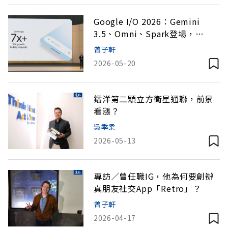
Google I/O 2026：Gemini
3.5、Omni、Spark登場，
Google把AI代理帶進搜尋、購物
曾子軒
與日常工作
2026-05-20
鐳洋第二顆立方衛星通聯，前景
看漲？
吳季柔
2026-05-13
專訪／曾任職IG，他為何要創辦
真朋友社交App「Retro」？
曾子軒
2026-04-17