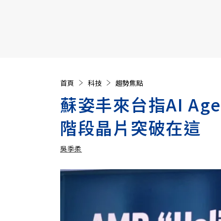
【遠見40週年慶】訂《遠見》贈實用家電3選1+暢銷好
首頁
科技
趨勢焦點
蘇姿丰來台指AI Ag
階段晶片突破在這
吳季柔
加入追蹤
吳季柔