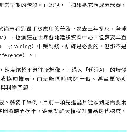
非常早期的階段。」她說，「如果把它想成棒球賽，
在於尚未看到殺手級應用的普及。過去三年多來，全球
LM），也瘋狂在世界各地建設資料中心。但蘇姿丰直
（training）中賺到錢，訓練是必要的，但那不是
erence）。」
，速度遠超乎過往所想像，正邁入「代理AI」的爆發
氣或協助搜尋，而是能同時喚醒十個、甚至更多AI
業與科學問題。
破。蘇姿丰舉例，目前一顆先進晶片從頭到尾需要兩
nts將開發時間砍半，企業就能大幅提升產品迭代速度，