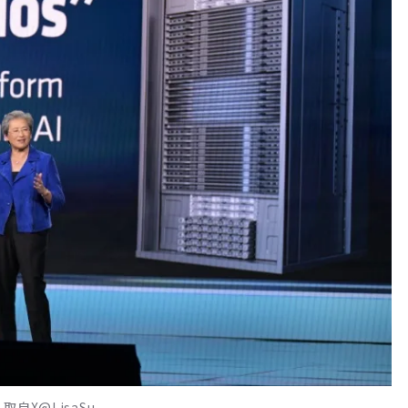
自X@LisaSu