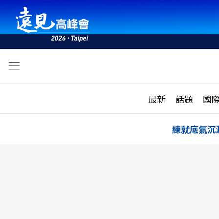
文
最新
最新
話題
國
雜誌目錄
活動
話題
AI
練就底氣沉
學堂
專題報導
科技
教育
遠見ON AIR
影音
合作