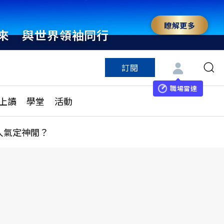
瞭解更多
來 與世界領袖同行
訂閱
特色頻道
訂閱
見線上讀
ESG遠見
職場雷達
上讀
學堂
活動
多訂閱方案
城市學
刊購買
健康遠見
人氣定神閒？
子報訂閱
華人精英論壇
享知識包
領導影響力學院