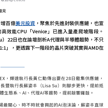
遠見
新增百億
美元
投資
，聚焦於先進封裝供應鏈，也宣
高效能CPU「Venice」已進入量產爬坡階段。
a Su）22日也在論壇剖析A代理與半導體趨勢，不只
1:1」，更透露下一階段的晶片突破其實與AMD在
TEX，輝達執行長黃仁勳傳出要在28日邀集供應鏈，
長暨執行長蘇姿丰（Lisa Su）則腳步更快，提前抵
體生態系、AI、代理AI等趨勢，提前敲響鑼鼓。
場最關心、時不時就會興起的AI泡沫論，蘇姿丰直球