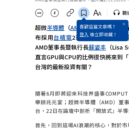
聽
喜歡這篇文章嗎 ?
超微
半導體
（
AMD
）宣布將在
台灣
登入
後立即收藏 !
布採用
台積電
2奈米製程的最高階的
AMD董事長暨執行長
蘇姿丰
（Lis
直言GPU與CPU的比例很快將來到「
台灣的最新投資有關？
隨著6月即將迎來科技界盛事COMPU
舉辦兆元宴；超微半導體（AMD）董事
台，22日在論壇中剖析「開放式」半導
首先，回到這場AI浪潮的核心，對於市