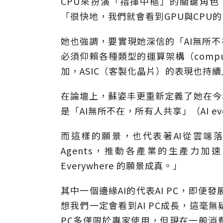
CPU來扮演「指揮中樞」的關鍵角
「很快地，我們就會看到GPU與CPU的
她也強調，要實現她深信的「AI無所不在」
必須仰賴各種類型的運算架構（comp
加，ASIC（客製化晶片）的表現也持
在論壇上，蘇姿丰更重新定義了她在今年
是「AI無所不在，所有人共享」（AI everyw
而這樣的願景，也代表著AI從雲端
Agents，推動各產業的生產力加
Everywhere 的願景成真。」
其中一個邊緣AI的代表AI PC，即
想我們一定會看到AI PC成長，這毫
PC多僅限於專家使用，但現在一般消費