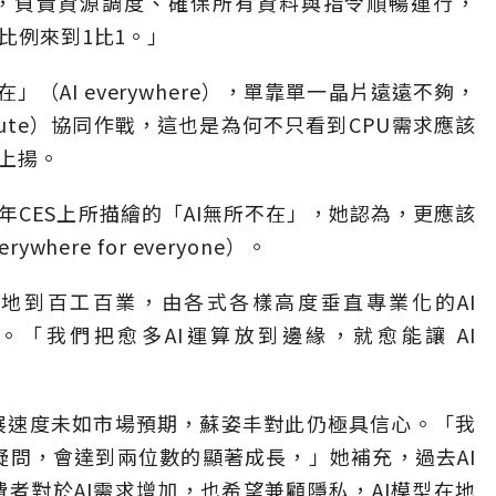
色，負責資源調度、確保所有資料與指令順暢運行，
比例來到1比1。」
（AI everywhere），單靠單一晶片遠遠不夠，
ute）協同作戰，這也是為何不只看到CPU需求應該
續上揚。
CES上所描繪的「AI無所不在」，她認為，更應該
here for everyone）。
落地到百工百業，由各式各樣高度垂直專業化的AI
速。「我們把愈多AI運算放到邊緣，就愈能讓 AI
便發展速度未如市場預期，蘇姿丰對此仍極具信心。「我
無疑問，會達到兩位數的顯著成長，」她補充，過去AI
者對於AI需求增加，也希望兼顧隱私，AI模型在地