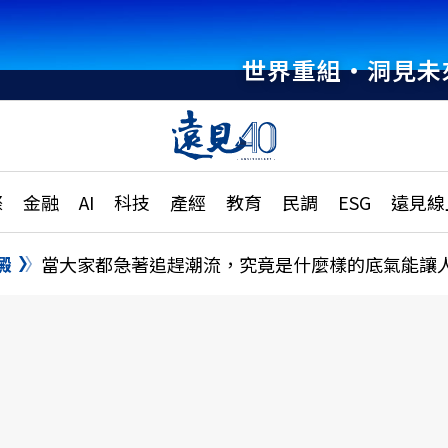
世界重組・洞見未
章
特輯
文章
大學升學、職涯攻略
遠
際
金融
AI
科技
產經
教育
民調
ESG
遠見線
國際
更
縣市施政調查全解析
金融
單
民調
澱
當大家都急著追趕潮流，究竟是什麼樣的底氣能讓
產經
電
好享生活
獨
專欄