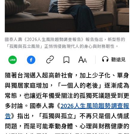
國泰人壽《2026人生風險趨勢調查報告》報告指出，新型態的
「孤獨與孤立風險」正悄悄侵蝕現代人的身心與財務韌性。
聽遠見
隨著台灣邁入超高齡社會，加上少子化、單身
與獨居家庭增加，「一個人的老後」逐漸成為
常態，也讓近年備受關注的孤獨死議題受到更
多討論。國泰人壽《
2026人生風險趨勢調查報
告
》指出，「孤獨與孤立」不再只是個人情感
問題，而是可能牽動身體、心理與財務健康的