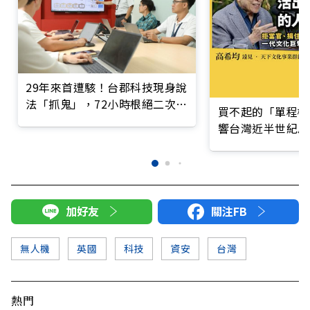
29年來首遭駭！台郡科技現身說
法「抓鬼」，72小時根絕二次攻
買不起的「單程機
擊
響台灣近半世紀思
加好友
關注FB
無人機
英國
科技
資安
台灣
熱門