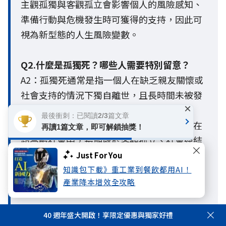
主觀孤獨與客觀孤立會影響個人的風險感知、
準備行動與危機發生時可獲得的支持，因此可
視為新型態的人生風險變數。
Q2.什麼是孤獨死？哪些人需要特別留意？
A2：孤獨死通常是指一個人在缺乏親友關懷或
社會支持的情況下獨自離世，且長時間未被發
×
現的情形。一般人常以為只有高齡者才有風
最後衝刺：已閱讀2/3篇文章
險，但隨著少子化、單身與獨居人口增加，在
再讀1篇文章，即可解鎖抽獎！
超高齡社會中，長期處於客觀孤立、社會連結
薄弱或缺乏支持網絡的人，都面臨較高風險。
Just For You
這也警示現代人，老後生活防護網的建構必須
知識包下載》重工業到餐飲都用AI！
產業降本增效全攻略
提早啟動。
Q3. 孤獨與孤立有什麼不同？
40 週年盛大開啟！享限定優惠與獨家好禮