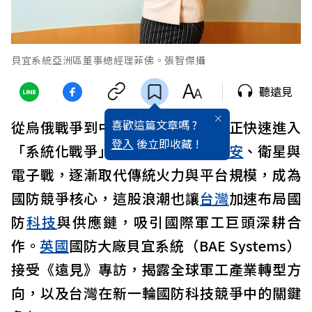
貝宜系統亞洲區董事總經理菲佛。張智傑攝
聽遠見
喜歡這篇文章嗎 ?
從烏俄戰爭到中東衝突，全球戰場正快速進入
登入
後立即收藏 !
「系統化戰爭」時代。
無人機
、
資安
、衛星與
電子戰，逐漸取代傳統火力與平台規模，成為
國防競爭核心，這股浪潮也讓
台灣
加速布局國
防
科技
與供應鏈，吸引國際軍工巨頭深耕合
作。
英國
國防大廠貝宜系統（BAE Systems）
接受《遠見》專訪，揭露全球軍工產業轉型方
向，以及台灣在新一輪國防科技競爭中的關鍵