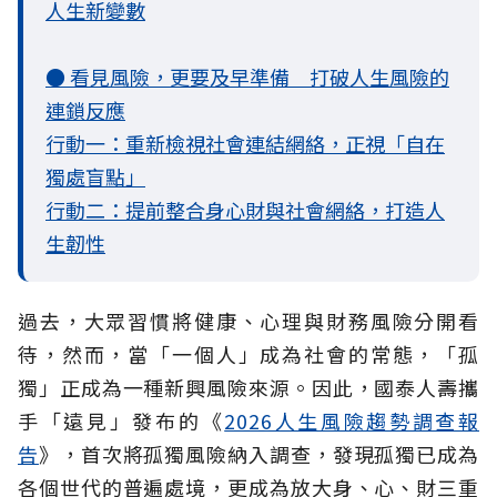
人生新變數
● 看見風險，更要及早準備 打破人生風險的
連鎖反應
行動一：重新檢視社會連結網絡，正視「自在
獨處盲點」
行動二：提前整合身心財與社會網絡，打造人
生韌性
過去，大眾習慣將健康、心理與財務風險分開看
待，然而，當「一個人」成為社會的常態，「孤
獨」正成為一種新興風險來源。因此，國泰人壽攜
手「遠見」發布的《
2026人生風險趨勢調查報
告
》，首次將孤獨風險納入調查，發現孤獨已成為
各個世代的普遍處境，更成為放大身、心、財三重