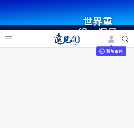
世界重
組・洞見
未來 與
世界領袖
職場雷達
同行