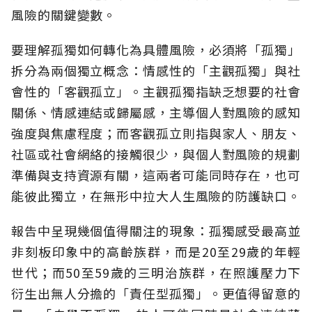
風險的關鍵變數。
要理解孤獨如何轉化為具體風險，必須將「孤獨」
拆分為兩個獨立概念：情感性的「主觀孤獨」與社
會性的「客觀孤立」。主觀孤獨指缺乏想要的社會
關係、情感連結或歸屬感，主導個人對風險的感知
強度與焦慮程度；而客觀孤立則指與家人、朋友、
社區或社會網絡的接觸很少，與個人對風險的規劃
準備與支持資源有關，這兩者可能同時存在，也可
能彼此獨立，在無形中拉大人生風險的防護缺口。
報告中呈現幾個值得關注的現象：孤獨感受最高並
非刻板印象中的高齡族群，而是20至29歲的年輕
世代；而50至59歲的三明治族群，在照護壓力下
衍生出無人分擔的「責任型孤獨」。更值得留意的