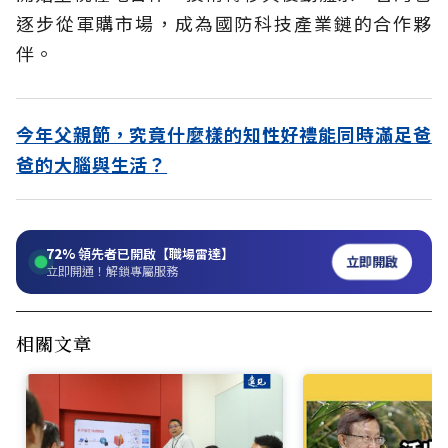
逐步從軍購市場，成為國防科技產業鏈的合作夥
伴。
今年父親節，究竟什麼樣的知性好禮能同時滿足爸
爸的大腦與生活？
72%
領先者已開啟【職場雷達】
立即開啟
立即開通！解鎖專屬服務
相關文章