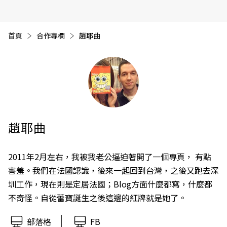
首頁
合作專欄
目前頁面：
趙耶曲
趙耶曲
2011年2月左右，我被我老公逼迫著開了一個專頁， 有點
害羞。我們在法國認識，後來一起回到台灣，之後又跑去深
圳工作，現在則是定居法國；Blog方面什麼都寫，什麼都
不奇怪。自從蕾寶誕生之後這邊的紅牌就是她了。
部落格
FB