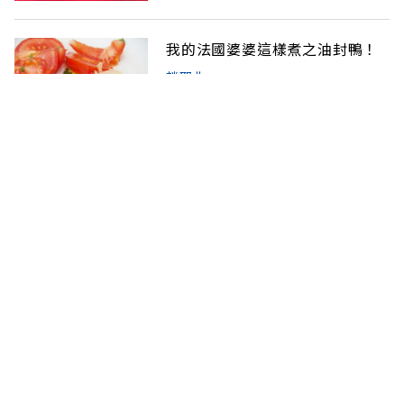
我的法國婆婆這樣煮之油封鴨！
趙耶曲
2014-01-28
在田園山莊裡不只是吃食物也是
吃氣氛的法式料理
趙耶曲
2014-01-21
好寧靜的湖光山色Cassoulet小
鎮－南法卡斯泰爾諾達里
趙耶曲
2014-01-14