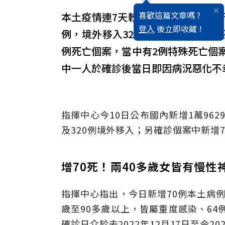
喜歡這篇文章嗎 ?
本土疫情連7天較上週下降！中央流行
登入
後立即收藏 !
例，境外移入320例，今日新增的病例
例死亡個案，當中有2例特殊死亡個
中一人於確診後當日即因病況惡化不
指揮中心今10日公布國內新增1萬9629
及320例境外移入；另確診個案中新增
增70死！兩40多歲女皆有慢
指揮中心指出，今日新增70例本土病例
歲至90多歲以上，皆屬重度感染、64例
確診日介於去2022年12月17日至今2