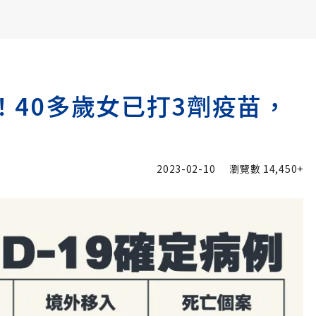
書6選3 特價 3,980 元
死！40多歲女已打3劑疫苗，
2023-02-10
瀏覽數
14,450+