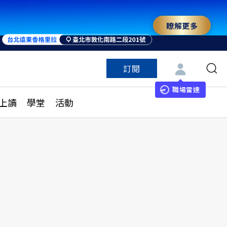
瞭解更多
訂閱
特色頻道
訂閱
見線上讀
ESG遠見
職場雷達
上讀
學堂
活動
多訂閱方案
城市學
刊購買
健康遠見
子報訂閱
華人精英論壇
享知識包
領導影響力學院