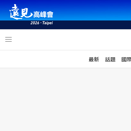
文
最新
最新
話題
國
雜誌目錄
活動
話題
AI
學堂
專題報導
科技
教育
遠見ON AIR
影音
合作