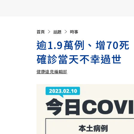
【遠見40週年慶】訂《遠見》贈實用家電3選1+暢銷好
首頁
話題
時事
逾1.9萬例、增70
確診當天不幸過世
健康遠見編輯部
加入追蹤
健康遠見編輯部