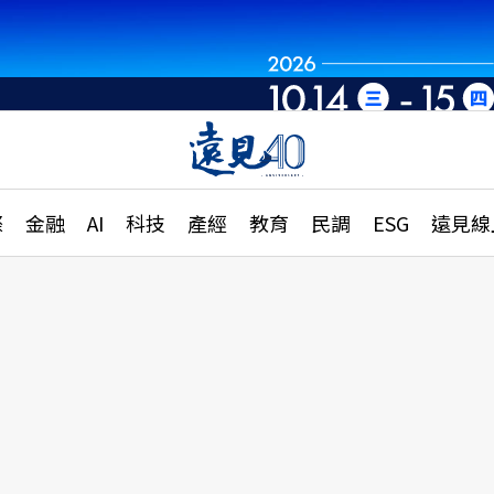
章
特輯
文章
大學升學、職涯攻略
遠
際
金融
AI
科技
產經
教育
民調
ESG
遠見線
國際
更
縣市施政調查全解析
金融
單
民調
產經
電
好享生活
獨
專欄