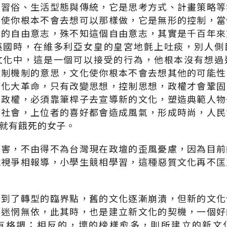
、習俗、生活型態與傳統，它是思考方式、計畫策略等
它使你根本不會去想可以那樣做，它是無形的控制，當
智的自由意志，殊不知這個自由意志，其實是千百年來
英國時，在維多利亞女皇的皇宮地氈上吐痰，別人側
文化中，這是一個可以接受的行為，他根本沒有想過
控制機制的意思，文化使你根本不會去想其他的可能性
文化大革命，只有改變思想，控制思想，政權才會鞏固
有政權，必須靠筆桿子去宣導新的文化，塑造典範人物
何社會，上位者的喜好都會造成風氣，形成時尚，人民
就有餓死的女子。
厲害，不由得不為台灣現在政壇的歪風憂慮，因為目前
電視爭相報導，小學生競相學習，這種惡質文化再不匡
走到了轉型的臨界點，舊的文化逐漸崩潰，但新的文化
是迷惘無依，此其時，也是建立新文化的契機，一個好
有格調；相反的，壞的榜樣愈多，則所建立的新文