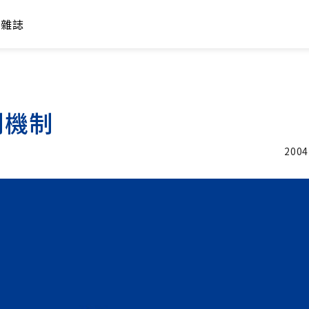
年雜誌
制機制
2004
加入追蹤