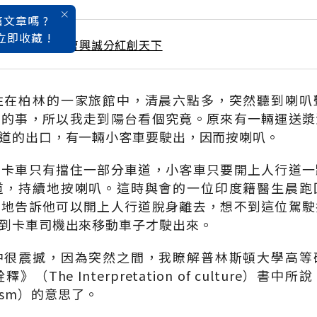
文章嗎 ?
立即收藏 !
 / 11月號雜誌 曹興誠分紅創天下
住在柏林的一家旅館中，清晨六點多，突然聽到喇叭
常的事，所以我走到陽台看個究竟。原來有一輛運送漿
道的出口，有一輛小客車要駛出，因而按喇叭。
得卡車只有擋住一部分車道，小客車只要開上人行道一
道，持續地按喇叭。這時與會的一位印度籍醫生晨跑
腳地告訴他可以開上人行道脫身離去，想不到這位駕駛
到卡車司機出來移動車子才駛出來。
中很震撼，因為突然之間，我瞭解普林斯頓大學高等
釋》（The Interpretation of culture）
anism）的意思了。