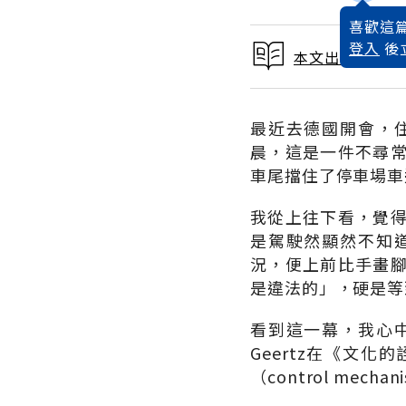
喜歡這篇
登入
後
本文出自 2004
最近去德國開會，
晨，這是一件不尋
車尾擋住了停車場車
我從上往下看，覺
是駕駛然顯然不知
況，便上前比手畫
是違法的」，硬是等
看到這一幕，我心
Geertz在《文化的詮
（control mech