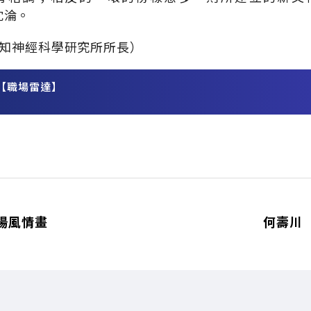
是沈淪。
知神經科學研究所所長）
【職場雷達】
務
場風情畫
何壽川