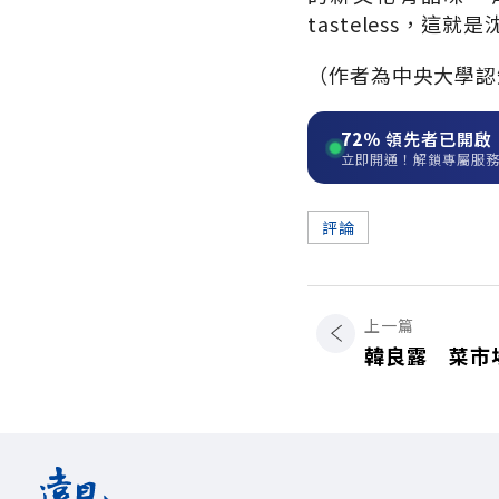
tasteless，這就
（作者為中央大學認
72%
領先者已開啟
立即開通！解鎖專屬服
評論
上一篇
韓良露 菜市