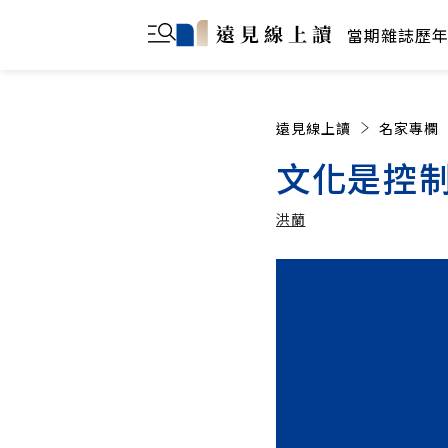
當期雜誌
歷
遠見線上讀
名家專欄
文化是控
洪蘭
洪蘭