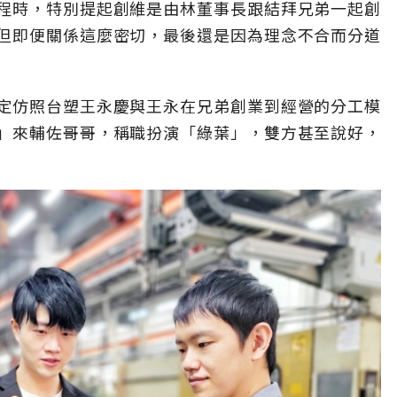
程時，特別提起創維是由林董事長跟結拜兄弟一起創
但即便關係這麼密切，最後還是因為理念不合而分道
定仿照台塑王永慶與王永在兄弟創業到經營的分工模
」來輔佐哥哥，稱職扮演「綠葉」，雙方甚至說好，