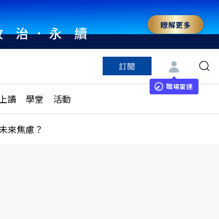
瞭解更多
訂閱
特色頻道
訂閱
見線上讀
ESG遠見
職場雷達
上讀
學堂
活動
多訂閱方案
城市學
刊購買
健康遠見
未來焦慮？
子報訂閱
華人精英論壇
享知識包
領導影響力學院