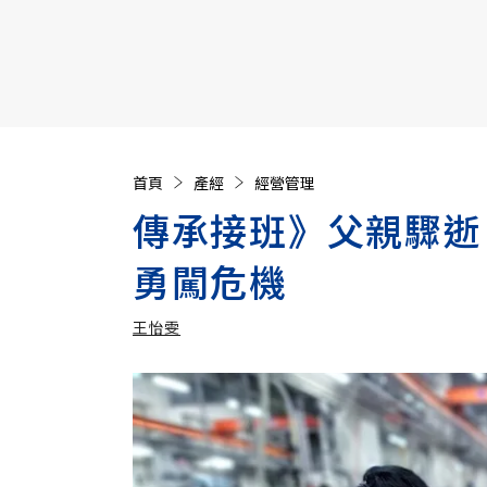
【遠見40週年慶】訂《遠見》贈實用家電3選1+暢銷好
首頁
產經
經營管理
傳承接班》父親驟逝
勇闖危機
王怡雯
加入追蹤
王怡雯