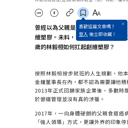
喜歡這篇文章嗎 ?
曾經以為父親是一座高大巍峨的山
登入
後立即收藏 !
維塑膠。未料，家人與員工仰賴的這
歲的林毅桓如何扛起創維塑膠？
按照林毅桓按步就班的人生規劃，他本
金鐘董事長在內，都不認為需要讓他積
2013年正式回歸家族企業後，多數
於營運管理並沒有真的涉獵。
2017年，一向身體硬朗的父親食道
「強人領導」方式，更讓外界的印象停