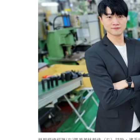
林毅桓總經理(左)跟弟弟林毅佳（右）特助，攜