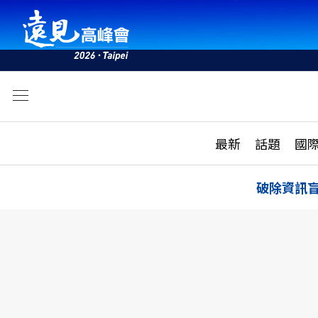
文
最新
最新
話題
國
雜誌目錄
活動
話題
AI
破除資訊
學堂
專題報導
科技
教育
遠見ON AIR
影音
合作