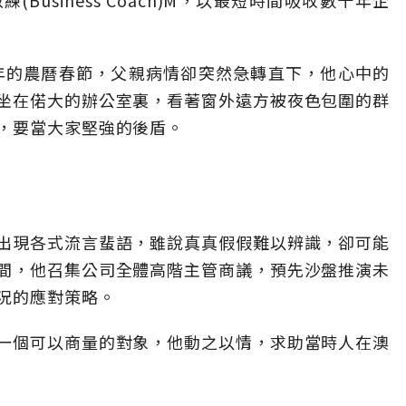
usiness Coach)M，以最短時間吸收數十年企
8年的農曆春節，父親病情卻突然急轉直下，他心中的
坐在偌大的辦公室裏，看著窗外遠方被夜色包圍的群
，要當大家堅強的後盾。
出現各式流言蜚語，雖說真真假假難以辨識，卻可能
間，他召集公司全體高階主管商議，預先沙盤推演未
況的應對策略。
一個可以商量的對象，他動之以情，求助當時人在澳