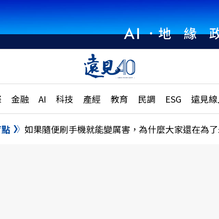
章
特輯
文章
大學升學、職涯攻略
遠
際
金融
AI
科技
產經
教育
民調
ESG
遠見線
國際
更
縣市施政調查全解析
金融
單
民調
盲點
如果隨便刷手機就能變厲害，為什麼大家還在為了
產經
電
好享生活
獨
專欄