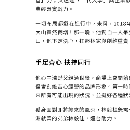
管」力；又透過「二代大學」與企業教練(B
業經營實戰力。
一切布局都還在進行中，未料，201
大山轟然倒塌！那一晚，他獨自一人呆
山，他下定決心，扛起林家與創維重責
手足齊心 扶持同行
他心中清楚父親過世後，商場上會開始
傷害創維苦心經營的品牌形象。第一時
來所有可能出現的狀況，並擬好各種狀
孤身面對即將襲來的風雨，林毅桓急需
洲就業的弟弟林毅佳，返台助力。