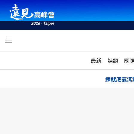
文
最新
最新
話題
國
雜誌目錄
活動
話題
AI
練就底氣沉
學堂
專題報導
科技
教育
遠見ON AIR
影音
合作