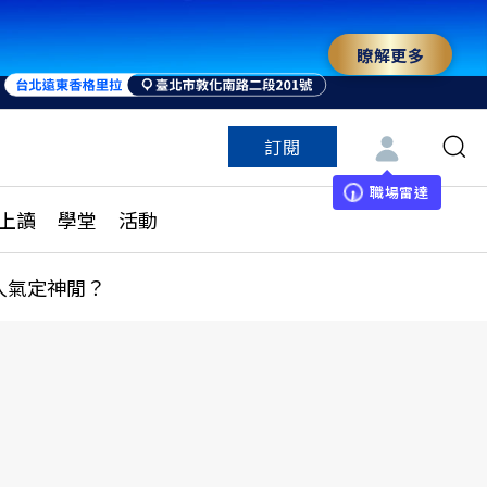
瞭解更多
訂閱
特色頻道
訂閱
見線上讀
ESG遠見
職場雷達
上讀
學堂
活動
多訂閱方案
城市學
刊購買
健康遠見
人氣定神閒？
子報訂閱
華人精英論壇
享知識包
領導影響力學院