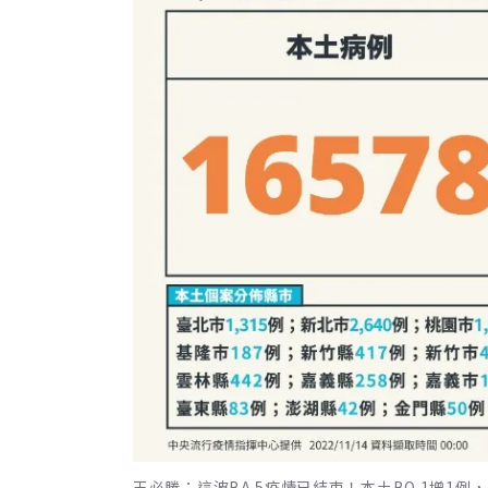
王必勝：這波BA.5疫情已結束！本土BQ.1增1