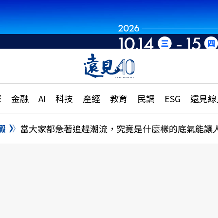
章
特輯
文章
大學升學、職涯攻略
遠
際
金融
AI
科技
產經
教育
民調
ESG
遠見線
國際
更
縣市施政調查全解析
金融
單
民調
澱
當大家都急著追趕潮流，究竟是什麼樣的底氣能讓
產經
電
好享生活
獨
專欄