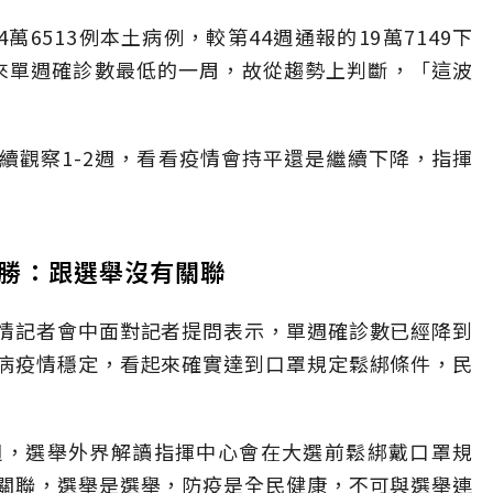
萬6513例本土病例，較第44週通報的19萬7149下
以來單週確診數最低的一周，故從趨勢上判斷，「這波
續觀察1-2週，看看疫情會持平還是繼續下降，指揮
勝：跟選舉沒有關聯
情記者會中面對記者提問表示，單週確診數已經降到
病疫情穩定，看起來確實達到口罩規定鬆綁條件，民
週，選舉外界解讀指揮中心會在大選前鬆綁戴口罩規
關聯，選舉是選舉，防疫是全民健康，不可與選舉連