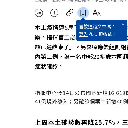
喜歡這篇文章嗎 ?
本土疫情連5周下降！中央流行疫情指
登入
後立即收藏 !
案。指揮官王必勝表示，上周確診數再
該已經結束了」。另醫療應變組副組長
內第二例，為一名中部20多歲本國
症狀確診。
指揮中心今14日公布國內新增16,619例
41例境外移入；另確診個案中新增40
上周本土確診數再降25.7%，