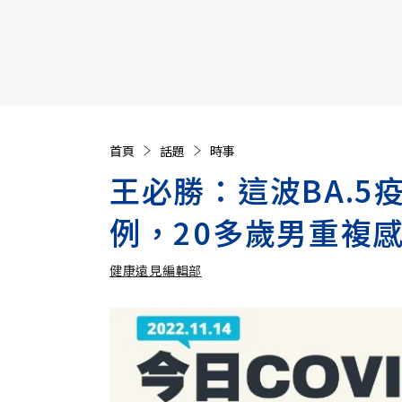
【遠見40週年慶】訂《遠見》贈實用家電3選1+暢銷好
首頁
話題
時事
王必勝：這波BA.5
例，20多歲男重複
健康遠見編輯部
加入追蹤
健康遠見編輯部