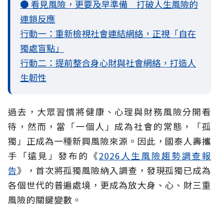
● 看見風險，更要及早準備 打破人生風險的
連鎖反應
行動一：重新檢視社會連結網絡，正視「自在
獨處盲點」
行動二：提前整合身心財與社會網絡，打造人
生韌性
過去，大眾習慣將健康、心理與財務風險分開看
待，然而，當「一個人」成為社會的常態，「孤
獨」正成為一種新興風險來源。因此，國泰人壽攜
手「遠見」發布的《
2026人生風險趨勢調查報
告
》，首次將孤獨風險納入調查，發現孤獨已成為
各個世代的普遍處境，更成為放大身、心、財三重
風險的關鍵變數。