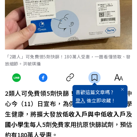
「2類人」可免費領5劑快篩！180萬人受惠，一圖看懂領取、發
放細節。洪毓琪攝
喜歡這篇文章嗎 ?
2類人可免費領5劑快篩！中央流行疫情指揮中
登入
後立即收藏 !
心今（11）日宣布，為保障弱勢民眾與國小學
生健康，將擴大發放
低收入戶
與
中低收入戶
及
國小學生
每人5劑免費家用抗原快篩試劑，預估
約有180萬人受惠。