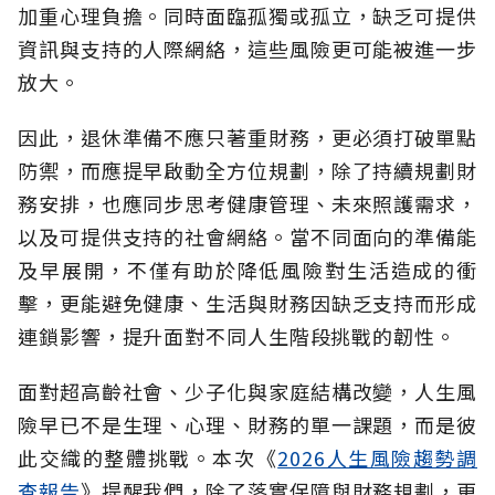
加重心理負擔。同時面臨孤獨或孤立，缺乏可提供
資訊與支持的人際網絡，這些風險更可能被進一步
放大。
因此，退休準備不應只著重財務，更必須打破單點
防禦，而應提早啟動全方位規劃，除了持續規劃財
務安排，也應同步思考健康管理、未來照護需求，
以及可提供支持的社會網絡。當不同面向的準備能
及早展開，不僅有助於降低風險對生活造成的衝
擊，更能避免健康、生活與財務因缺乏支持而形成
連鎖影響，提升面對不同人生階段挑戰的韌性。
面對超高齡社會、少子化與家庭結構改變，人生風
險早已不是生理、心理、財務的單一課題，而是彼
此交織的整體挑戰。本次《
2026人生風險趨勢調
查報告
》提醒我們，除了落實保障與財務規劃，更