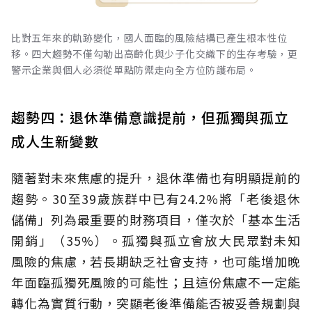
比對五年來的軌跡變化，國人面臨的風險結構已產生根本性位
移。四大趨勢不僅勾勒出高齡化與少子化交織下的生存考驗，更
警示企業與個人必須從單點防禦走向全方位防護布局。
趨勢四：退休準備意識提前，但孤獨與孤立
成人生新變數
隨著對未來焦慮的提升，退休準備也有明顯提前的
趨勢。30至39歲族群中已有24.2%將「老後退休
儲備」列為最重要的財務項目，僅次於「基本生活
開銷」（35%）。孤獨與孤立會放大民眾對未知
風險的焦慮，若長期缺乏社會支持，也可能增加晚
年面臨孤獨死風險的可能性；且這份焦慮不一定能
轉化為實質行動，突顯老後準備能否被妥善規劃與