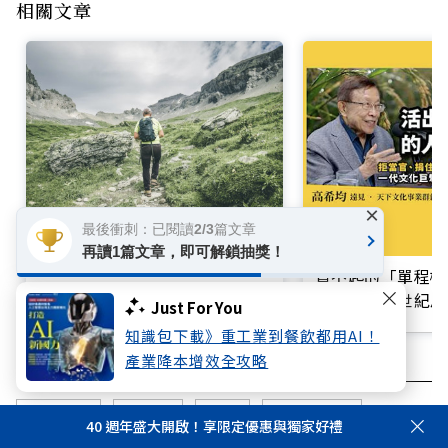
相關文章
×
最後衝刺：已閱讀2/3篇文章
退休金規劃，5大風險你準備好
再讀1篇文章，即可解鎖抽獎！
了嗎？理財專家李雪雯：「這階
買不起的「單程機
段」最關鍵
響台灣近半世紀思
Just For You
知識包下載》重工業到餐飲都用AI！
產業降本增效全攻略
退休準備
退休金
退休
超高齡社會
40 週年盛大開啟！享限定優惠與獨家好禮