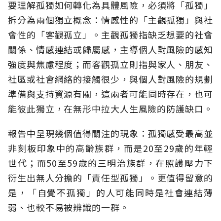
要理解孤獨如何轉化為具體風險，必須將「孤獨」
拆分為兩個獨立概念：情感性的「主觀孤獨」與社
會性的「客觀孤立」。主觀孤獨指缺乏想要的社會
關係、情感連結或歸屬感，主導個人對風險的感知
強度與焦慮程度；而客觀孤立則指與家人、朋友、
社區或社會網絡的接觸很少，與個人對風險的規劃
準備與支持資源有關，這兩者可能同時存在，也可
能彼此獨立，在無形中拉大人生風險的防護缺口。
報告中呈現幾個值得關注的現象：孤獨感受最高並
非刻板印象中的高齡族群，而是20至29歲的年輕
世代；而50至59歲的三明治族群，在照護壓力下
衍生出無人分擔的「責任型孤獨」。更值得留意的
是，「自覺不孤獨」的人可能同時是社會連結薄
弱、也較不易被辨識的一群。