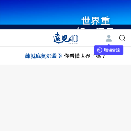
世界重
組・洞見
未來 與
世界領袖
職場雷達
練就底氣沉澱
你看懂世界了嗎？
同行