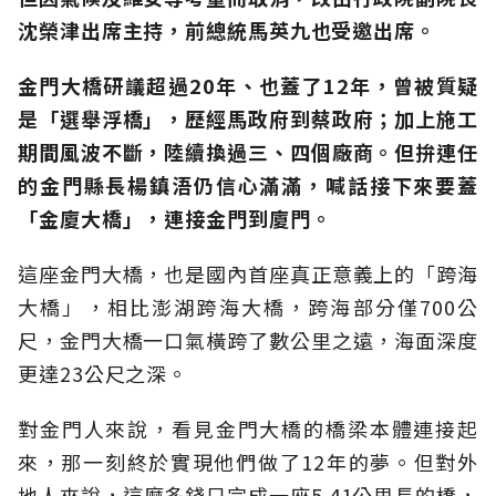
沈榮津出席主持，前總統馬英九也受邀出席。
金門大橋研議超過20年、也蓋了12年，曾被質疑
是「選舉浮橋」，歷經馬政府到蔡政府；加上施工
期間風波不斷，陸續換過三、四個廠商。但拚連任
的金門縣長楊鎮浯仍信心滿滿，喊話接下來要蓋
「金廈大橋」，連接金門到廈門。
這座金門大橋，也是國內首座真正意義上的「跨海
大橋」，相比澎湖跨海大橋，跨海部分僅700公
尺，金門大橋一口氣橫跨了數公里之遠，海面深度
更達23公尺之深。
對金門人來說，看見金門大橋的橋梁本體連接起
來，那一刻終於實現他們做了12年的夢。但對外
地人來說，這麼多錢只完成一座5.41公里長的橋，