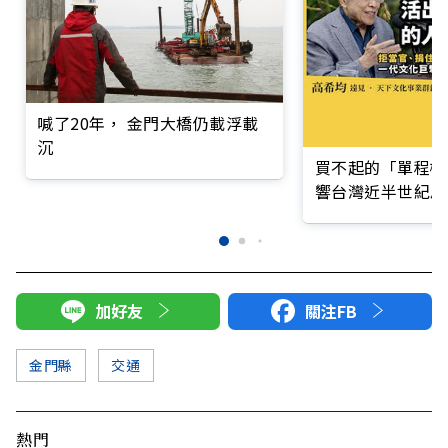
喊了20年， 金門大橋仍載浮載
沉
買不起的「單程機
響台灣近半世紀思
加好友
關注FB
金門縣
交通
熱門