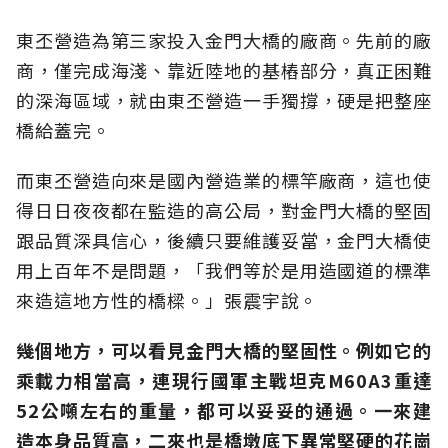
東丕營造為第三家投入金門大橋的廠商。先前的廠
商，僅完成海淺、靠近陸地的基樁部分，真正困難
的深海區域，就由東丕營造一手獨撐，硬是把整座
橋給蓋完。
而東丕營造向來是國內營造業的標竿廠商，這也使
得日日夜夜都在監造的高公局，對金門大橋的堅固
跟品質深具信心，後續只要維護妥當，金門大橋使
用上百年不是問題，「我們等於是用造國道的標準
來造這地方性的橋樑。」張震宇說。
幾個地方，可以看見金門大橋的堅固性。例如它的
乘載力相當高，連現行國軍主戰坦克M60A3重達
52公噸左右的重量，都可以妥妥的通過。一來建
造本身品質高，二來也是橋墩底下異常堅硬的花崗