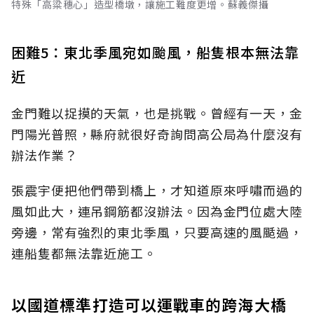
特殊「高粱穗心」造型橋墩，讓施工難度更增。蘇義傑攝
困難5：東北季風宛如颱風，船隻根本無法靠
近
金門難以捉摸的天氣，也是挑戰。曾經有一天，金
門陽光普照，縣府就很好奇詢問高公局為什麼沒有
辦法作業？
張震宇便把他們帶到橋上，才知道原來呼嘯而過的
風如此大，連吊鋼筋都沒辦法。因為金門位處大陸
旁邊，常有強烈的東北季風，只要高速的風颳過，
連船隻都無法靠近施工。
以國道標準打造可以運戰車的跨海大橋