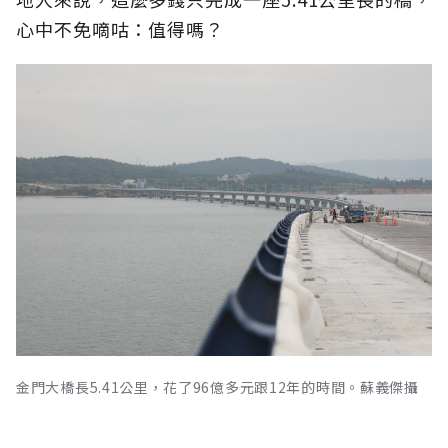
心中不免嘀咕：值得嗎？
金門大橋長5.41公里，花了96億多元跟12年的時間。蘇義傑攝