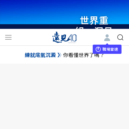
世界重
組・洞見
未來 與
世界領袖
職場雷達
練就底氣沉澱
你看懂世界了嗎？
同行