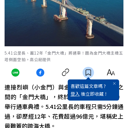
5.41公里長、蓋12年「金門大橋」將通車！圖為金門大橋主橋五
塔側面空拍。高公局提供
喜歡這篇文章嗎 ?
連接烈嶼（小金門）與金門本島（大金門）之
登入
後立即收藏 !
間的「金門大橋」，終於在本週日（10／30）
舉行通車典禮。5.41公里長的車程只需5分鐘通
過，卻歷經12年、花費超過96億元，堪稱史上
最難蓋的跨海大橋。