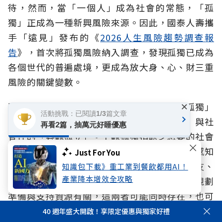
待，然而，當「一個人」成為社會的常態，「孤
獨」正成為一種新興風險來源。因此，國泰人壽攜
手「遠見」發布的《
2026人生風險趨勢調查報
告
》，首次將孤獨風險納入調查，發現孤獨已成為
各個世代的普遍處境，更成為放大身、心、財三重
風險的關鍵變數。
×
要理解孤獨如何轉化為具體風險，必須將「孤獨」
活動挑戰：已閱讀1/3篇文章
拆分為兩個獨立概念：情感性的「主觀孤獨」與社
再看2篇，抽萬元好睡優惠
會性的「客觀孤立」。主觀孤獨指缺乏想要的社會
關係、情感連結或歸屬感，主導個人對風險的感知
Just For You
強度與焦慮程度；而客觀孤立則指與家人、朋友、
知識包下載》重工業到餐飲都用AI！
產業降本增效全攻略
社區或社會網絡的接觸很少，與個人對風險的規劃
準備與支持資源有關，這兩者可能同時存在，也可
能彼此獨立，在無形中拉大人生風險的防護缺口。
40 週年盛大開啟！享限定優惠與獨家好禮