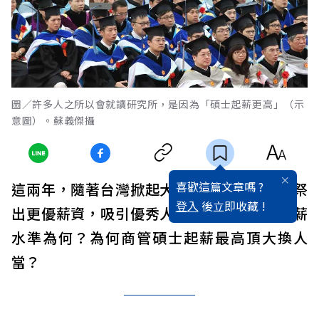
圖／許多人之所以會就讀研究所，是因為「碩士起薪更高」（示
意圖）。蘇義傑攝
喜歡這篇文章嗎 ?
這兩年，隨著台灣掀起大缺工潮，企業紛紛祭
登入
後立即收藏 !
出更優薪資，吸引優秀人才，如今的碩士起薪
水準為何？為何商管碩士起薪最高頂大換人
當？