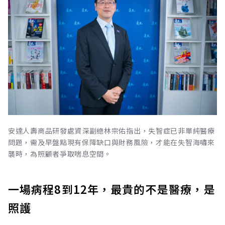
安達人壽商品研發處資深副總林宗佑指出，失智症已非單純醫療
問題，需及早盤點現有保障缺口與財務風險，才能在失智海嘯來
襲時，為照顧者爭取喘息空間。
一場病程8到12年，最貴的不是醫療，是
照護