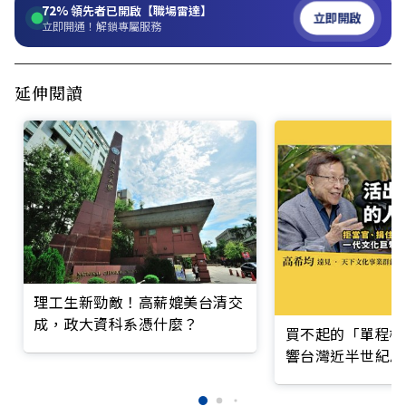
72%
領先者已開啟【職場雷達】
立即開啟
立即開通！解鎖專屬服務
延伸閱讀
理工生新勁敵！高薪媲美台清交
成，政大資科系憑什麼？
買不起的「單程機
響台灣近半世紀思