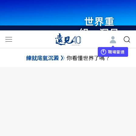
世界重
組・洞見
未來 與
世界領袖
職場雷達
練就底氣沉澱
你看懂世界了嗎？
同行