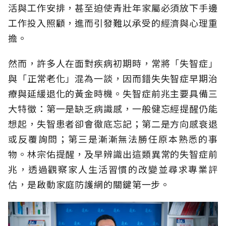
活與工作安排，甚至迫使青壯年家屬必須放下手邊
工作投入照顧，進而引發難以承受的經濟與心理重
擔。
然而，許多人在面對疾病初期時，常將「失智症」
與「正常老化」混為一談，因而錯失失智症早期治
療與延緩退化的黃金時機。失智症前兆主要具備三
大特徵：第一是缺乏病識感，一般健忘經提醒仍能
想起，失智患者卻會徹底忘記；第二是方向感衰退
或反覆詢問；第三是漸漸無法勝任原本熟悉的事
物。林宗佑提醒，及早辨識出這類異常的失智症前
兆，透過觀察家人生活習慣的改變並尋求專業評
估，是啟動家庭防護網的關鍵第一步。