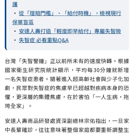
護
•
從「理賠門檻」、「給付時機」，檢視現行
保單盲區
•
安達人壽打造「輕度即早給付」專屬失智險
•
失智症 必看重點Q&A
台灣「失智警鐘」正以前所未有的速度快轉。根據
國家衛生研究院統計顯示，平均每30分鐘就新增
一名失智症患者。隨著進入超高齡社會與少子化加
劇，民眾對失智症的焦慮早已超越對疾病本身的恐
懼，更深層的集體焦慮，在於害怕「一人生病，拖
垮全家」。
安達人壽商品研發處資深副總林宗佑指出，一旦家
中長輩確診，往往意味著整個家庭都要重新調整生