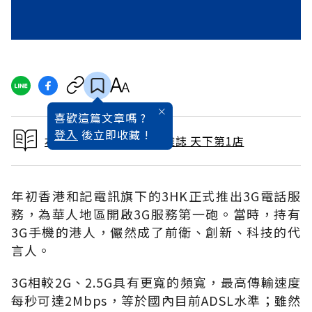
喜歡這篇文章嗎 ?
登入
後立即收藏 !
本文出自 2004 / 4月號雜誌 天下第1店
年初香港和記電訊旗下的3HK正式推出3G電話服
務，為華人地區開啟3G服務第一砲。當時，持有
3G手機的港人，儼然成了前衛、創新、科技的代
言人。
3G相較2G、2.5G具有更寬的頻寬，最高傳輸速度
每秒可達2Mbps，等於國內目前ADSL水準；雖然