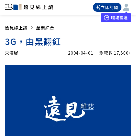
立即訂閱
職場雷達
遠見線上讀
產業綜合
3G，由黑翻紅
宋漢崴
2004-04-01
瀏覽數
17,500+
加入追蹤
宋漢崴