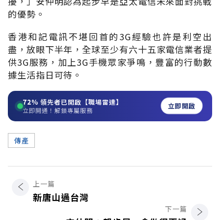
擾，」安仲明認為起步早是亞太電信未來面對挑戰
的優勢。
香港和記電訊不堪回首的3G經驗也許是利空出
盡，放眼下半年，全球至少有六十五家電信業者提
供3G服務，加上3G手機眾家爭鳴，豐富的行動數
據生活指日可待。
72%
領先者已開啟【職場雷達】
立即開啟
立即開通！解鎖專屬服務
傳產
上一篇
新唐山過台灣
下一篇