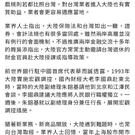
戲規則若都比照台灣，對台灣業者進入大陸也有實
質助益，業者會更容易適應當地。
業界人士指出，大陸保險法和台灣如出一轍，證
券、會計法規也有很多雷同處。雖然兩岸高層並沒
有例行的會面機制，不過推廣兩岸金融交流十多年
的周吳添指出，大陸官方常常主動邀請台灣退休的
財金官員赴大陸授課或指導政策。
前世界銀行駐中國首席代表華而誠透露，1993年
大陸實施宏觀調控，國內財經大老李國鼎赴東北
時，當時的大陸副總理朱鎔基請他到北京和江澤民
會談。李國鼎建議大陸應將人民銀行職權獨立。一
週後，朱鎔基就以副總理身分兼任行長，展開宏觀
調控措施。
隨著新業務、新商品開放，大陸遇到難題時，也常
向台灣取經。業界人士回憶，當年上海股市開市