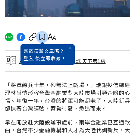
喜歡這篇文章嗎 ?
登入
後立即收藏 !
本文出自 2004 / 4月號雜誌 天下第1店
「將軍練兵十年，卻無法上戰場，」瑞銀投信總經
理林尚愷形容台灣金融業對大陸市場引頸企盼的心
情。年復一年，台灣的將軍可能都老了，大陸新兵
卻挾著台灣經驗，蓄勢待發，急追而來。
早在開放赴大陸設辦事處前，兩岸金融業已互通款
曲，台灣不少金融機構和人才為大陸代訓新兵，大