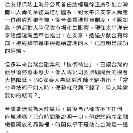
從友邦保險上海分公司首任總經理徐正廣引進台灣
南山人壽的業務員培訓體系，到太平洋安泰人壽第
一位總經理張全福，從台灣帶進增員制度，陸騰認
為，這都對大陸保險市場產生影響。現任太平洋安
泰總經理陶孟華也指出，在安泰，透過少數台籍幹
部，把經驗帶進來傳遞給當地的人，已證明是成功
的經驗。
但多年來台灣金融業的「技術輸出」，已讓台灣的
競爭優勢愈來愈少，個人或公司要賺顧問費的機會
大幅降低。ING安泰人壽總經理陳丕耀指出，「當
台灣技術不如人時，優勢就只剩下錢了，但大陸需
要你的錢嗎？」
台灣會徒勞為大陸練兵，最後自己卻攻不下任何一
座城池嗎？只有時間能說明一切。但處於兩岸金融
緩慢開放的局勢裡，時間似乎不是站在台灣這一邊
。