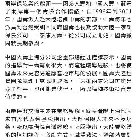
兩岸保險業的龍頭——國泰人壽和中國人壽，簽署
了兩岸第一個壽險合作協議。自1996年到2001
年，國壽派人赴大陸培訓中壽的幹部，中壽每年也
派員到台灣受訓。同時國壽也長期協助大陸一家新
保險公司——泰康人壽，從公司成立開始，國壽顧
問就長期參與。
中國人壽上海分公司企畫部總經理陸騰表示，國壽
的指導對中壽幫助很大，而這種輔導經驗，也將使
國壽未來更容易適應當地市場的發展。國壽大陸經
營團隊襄理王克威則認為，「未來兩家公司可能是
競爭對手，也可能是伙伴，」所以這種技術投資是
值得的。
兩岸保險交流主要在業務系統。國泰產險上海代表
處首席代表蔡基松指出，大陸保險人才來不及培
養，所以需借鏡台灣經驗。陸騰指出，大陸業務體
系的培訓課程、激勵方式、職場教法、幹部階層到