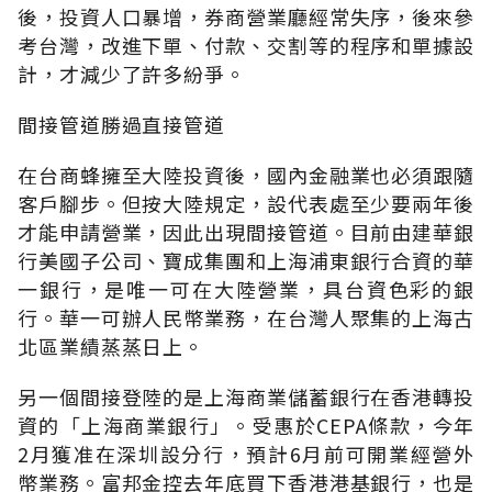
後，投資人口暴增，券商營業廳經常失序，後來參
考台灣，改進下單、付款、交割等的程序和單據設
計，才減少了許多紛爭。
間接管道勝過直接管道
在台商蜂擁至大陸投資後，國內金融業也必須跟隨
客戶腳步。但按大陸規定，設代表處至少要兩年後
才能申請營業，因此出現間接管道。目前由建華銀
行美國子公司、寶成集團和上海浦東銀行合資的華
一銀行，是唯一可在大陸營業，具台資色彩的銀
行。華一可辦人民幣業務，在台灣人聚集的上海古
北區業績蒸蒸日上。
另一個間接登陸的是上海商業儲蓄銀行在香港轉投
資的「上海商業銀行」。受惠於CEPA條款，今年
2月獲准在深圳設分行，預計6月前可開業經營外
幣業務。富邦金控去年底買下香港港基銀行，也是