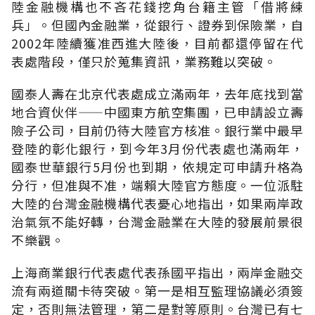
陸金融機構也不吝花錢挖角台籍主管「借將練
兵」。但國內金融業，從銀行、證券到保險業，自
2002年陸續獲准西進大陸後，目前都還停留在代
表處階段，僅只於蒐集資訊，業務難以突破。
國泰人壽在北京代表處成立滿兩年，去年底找到當
地合資伙伴——中國東方航空集團，已申請設立壽
險子公司，目前仍待大陸官方核准。銀行業中最早
登陸的彰化銀行，到今年3月份代表處也滿兩年，
國泰世華銀行5月份也到期，依規定可申請升格為
分行，但准與不准，端賴大陸官方態度。一位派駐
大陸的台灣金融機構代表憂心地指出，如果兩岸政
治氣氛不能好轉，台灣金融業在大陸的發展前景很
不樂觀。
上海商業銀行代表處代表孫國平指出，兩岸金融交
流有兩道關卡待突破。第一是相互監理協議必須簽
定，否則無法管理，第二是對等原則。台灣已有七