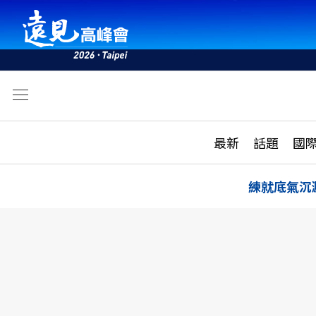
文
最新
最新
話題
國
雜誌目錄
活動
話題
AI
練就底氣沉
學堂
專題報導
科技
教育
遠見ON AIR
影音
合作