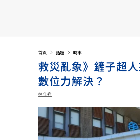
【遠見40週年慶】訂《遠見》贈實用家電3選1+暢銷好
首頁
話題
時事
救災亂象》鏟子超人
數位力解決？
林仕祥
加入追蹤
林仕祥