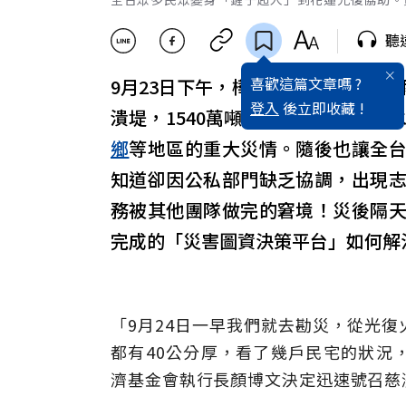
聽
喜歡這篇文章嗎 ?
9月23日下午，樺加沙
颱風
挾帶的豪
登入
後立即收藏 !
潰堤，1540萬噸的泥水瞬間湧出，
鄉
等地區的重大災情。隨後也讓全
知道卻因公私部門缺乏協調，出現
務被其他團隊做完的窘境！災後隔
完成的「災害圖資決策平台」如何解
「9月24日一早我們就去勘災，從光
都有40公分厚，看了幾戶民宅的狀況
濟基金會執行長顏博文決定迅速號召慈