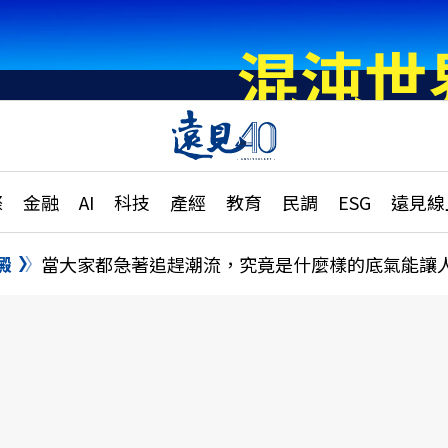
章
特輯
文章
大學升學、職涯攻略
遠
際
金融
AI
科技
產經
教育
民調
ESG
遠見線
國際
更
縣市施政調查全解析
金融
單
民調
澱
當大家都急著追趕潮流，究竟是什麼樣的底氣能讓
產經
電
好享生活
獨
專欄