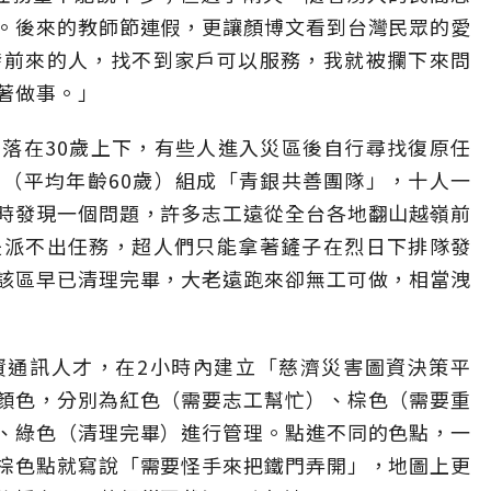
。後來的教師節連假，更讓顏博文看到台灣民眾的愛
發前來的人，找不到家戶可以服務，我就被攔下來問
著做事。」
落在30歲上下，有些人進入災區後自行尋找復原任
（平均年齡60歲）組成「青銀共善團隊」，十人一
時發現一個問題，許多志工遠從全台各地翻山越嶺前
是派不出任務，超人們只能拿著鏟子在烈日下排隊發
該區早已清理完畢，大老遠跑來卻無工可做，相當洩
資通訊人才，在2小時內建立「慈濟災害圖資決策平
顏色，分別為紅色（需要志工幫忙）、棕色（需要重
、綠色（清理完畢）進行管理。點進不同的色點，一
棕色點就寫說「需要怪手來把鐵門弄開」，地圖上更