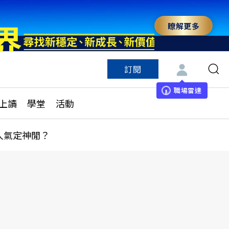
瞭解更多
訂閱
特色頻道
訂閱
見線上讀
ESG遠見
職場雷達
上讀
學堂
活動
多訂閱方案
城市學
刊購買
健康遠見
人氣定神閒？
子報訂閱
華人精英論壇
享知識包
領導影響力學院