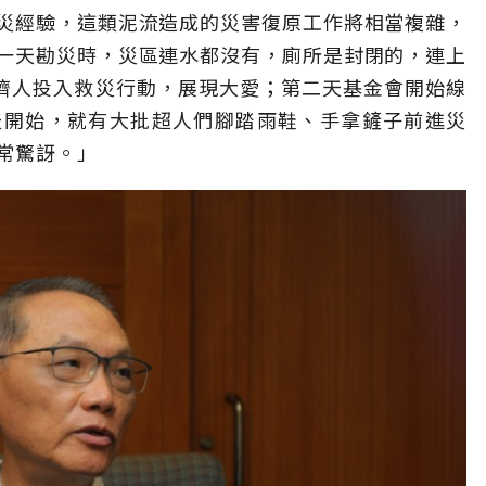
災經驗，這類泥流造成的災害復原工作將相當複雜，
一天勘災時，災區連水都沒有，廁所是封閉的，連上
慈濟人投入救災行動，展現大愛；第二天基金會開始線
天開始，就有大批超人們腳踏雨鞋、手拿鏟子前進災
常驚訝。」