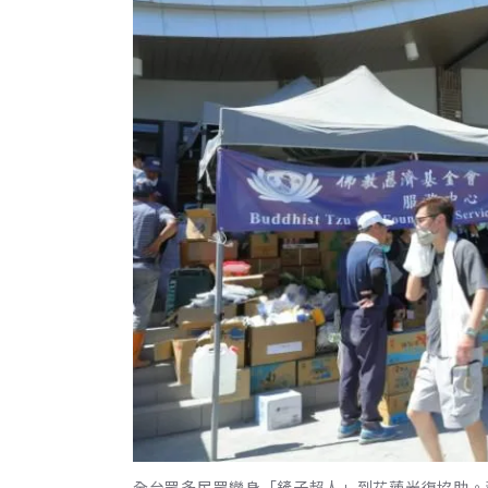
全台眾多民眾變身「鏟子超人」到花蓮光復協助。