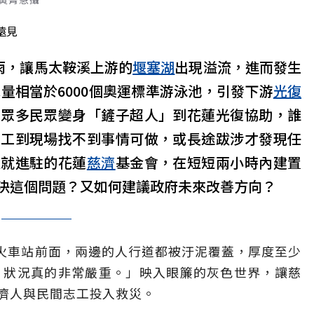
遠見
雨，讓馬太鞍溪上游的
堰塞湖
出現溢流，進而發生
水量相當於6000個奧運標準游泳池，引發下游
光復
台眾多民眾變身「鏟子超人」到花蓮光復協助，誰
志工到現場找不到事情可做，或長途跋涉才發現任
天就進駐的花蓮
慈濟
基金會，在短短兩小時內建置
決這個問題？又如何建議政府未來改善方向？
復火車站前面，兩邊的人行道都被汙泥覆蓋，厚度至少
，狀況真的非常嚴重。」映入眼簾的灰色世界，讓慈
濟人與民間志工投入救災。